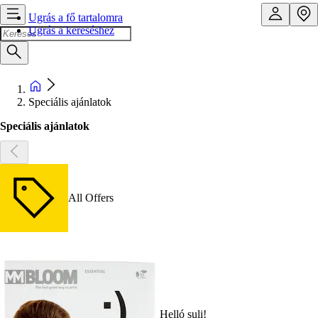
Ugrás a fő tartalomra
Ugrás a kereséshez
Speciális ajánlatok
Speciális ajánlatok
All Offers
Helló suli!