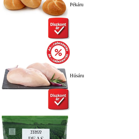
Pékáru
Húsáru