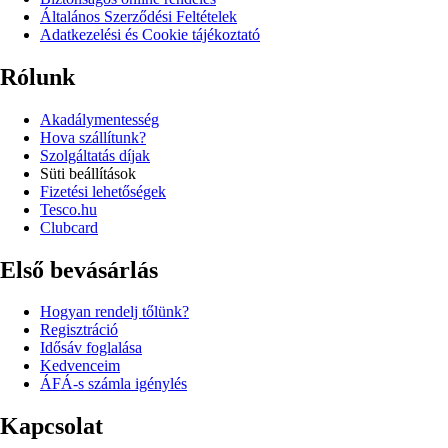
Általános Szerződési Feltételek
Adatkezelési és Cookie tájékoztató
Rólunk
Akadálymentesség
Hova szállítunk?
Szolgáltatás díjak
Süti beállítások
Fizetési lehetőségek
Tesco.hu
Clubcard
Első bevásárlás
Hogyan rendelj tőlünk?
Regisztráció
Idősáv foglalása
Kedvenceim
ÁFÁ-s számla igénylés
Kapcsolat