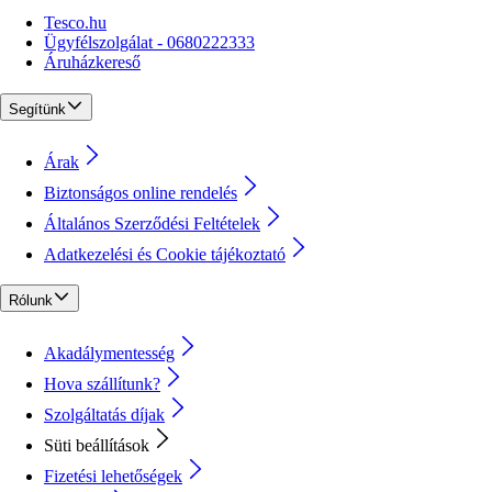
Tesco.hu
Ügyfélszolgálat - 0680222333
Áruházkereső
Segítünk
Árak
Biztonságos online rendelés
Általános Szerződési Feltételek
Adatkezelési és Cookie tájékoztató
Rólunk
Akadálymentesség
Hova szállítunk?
Szolgáltatás díjak
Süti beállítások
Fizetési lehetőségek