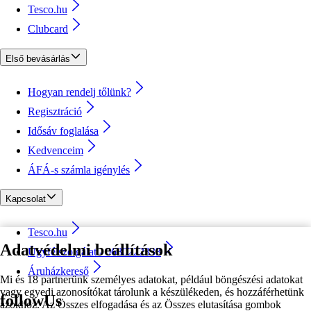
Tesco.hu
Clubcard
Első bevásárlás
Hogyan rendelj tőlünk?
Regisztráció
Idősáv foglalása
Kedvenceim
ÁFÁ-s számla igénylés
Kapcsolat
Tesco.hu
Adatvédelmi beállítások
Ügyfélszolgálat - 0680222333
Áruházkereső
Mi és 18 partnerünk személyes adatokat, például böngészési adatokat
vagy egyedi azonosítókat tárolunk a készülékeden, és hozzáférhetünk
followUs
azokhoz. Az Összes elfogadása és az Összes elutasítása gombok