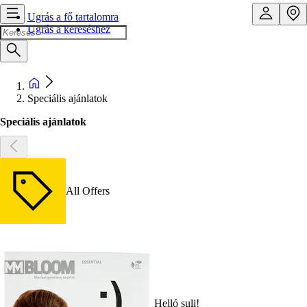
Ugrás a fő tartalomra
Ugrás a kereséshez
Speciális ajánlatok
Speciális ajánlatok
All Offers
Helló suli!