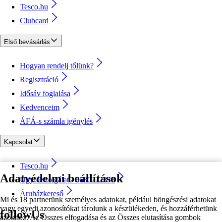
Tesco.hu
Clubcard
Első bevásárlás
Hogyan rendelj tőlünk?
Regisztráció
Idősáv foglalása
Kedvenceim
ÁFÁ-s számla igénylés
Kapcsolat
Tesco.hu
Adatvédelmi beállítások
Ügyfélszolgálat - 0680222333
Áruházkereső
Mi és 18 partnerünk személyes adatokat, például böngészési adatokat
vagy egyedi azonosítókat tárolunk a készülékeden, és hozzáférhetünk
followUs
azokhoz. Az Összes elfogadása és az Összes elutasítása gombok