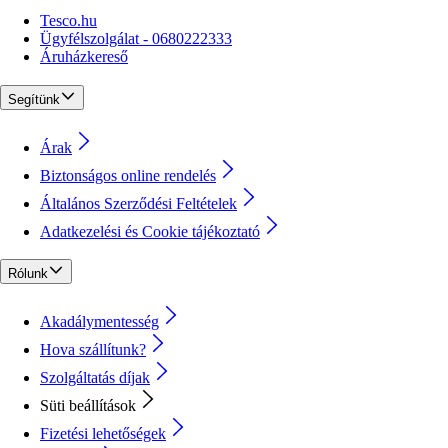
Tesco.hu
Ügyfélszolgálat - 0680222333
Áruházkereső
Segítünk
Árak
Biztonságos online rendelés
Általános Szerződési Feltételek
Adatkezelési és Cookie tájékoztató
Rólunk
Akadálymentesség
Hova szállítunk?
Szolgáltatás díjak
Süti beállítások
Fizetési lehetőségek