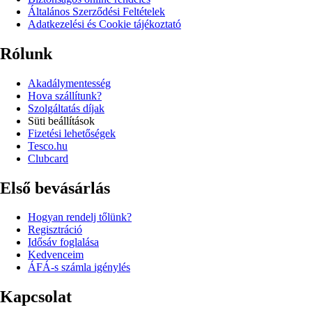
Általános Szerződési Feltételek
Adatkezelési és Cookie tájékoztató
Rólunk
Akadálymentesség
Hova szállítunk?
Szolgáltatás díjak
Süti beállítások
Fizetési lehetőségek
Tesco.hu
Clubcard
Első bevásárlás
Hogyan rendelj tőlünk?
Regisztráció
Idősáv foglalása
Kedvenceim
ÁFÁ-s számla igénylés
Kapcsolat