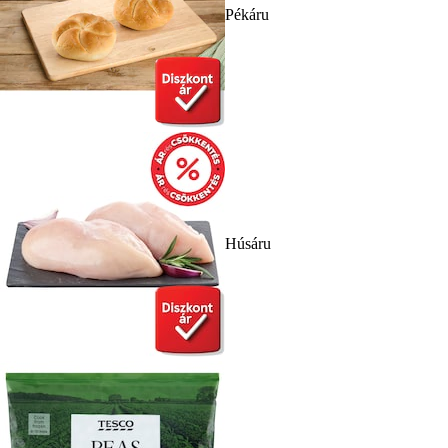
Pékáru
Húsáru