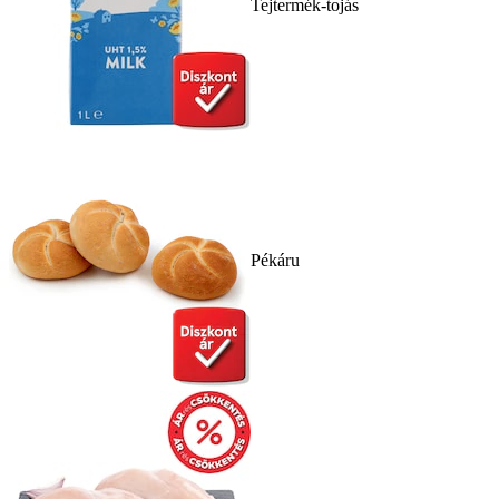
Tejtermék-tojás
Pékáru