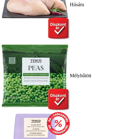
Húsáru
Mélyhűtött