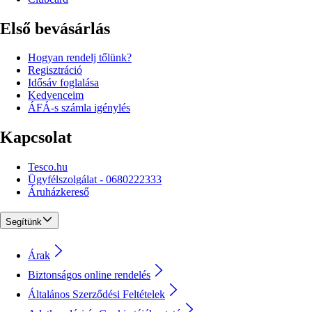
Első bevásárlás
Hogyan rendelj tőlünk?
Regisztráció
Idősáv foglalása
Kedvenceim
ÁFÁ-s számla igénylés
Kapcsolat
Tesco.hu
Ügyfélszolgálat - 0680222333
Áruházkereső
Segítünk
Árak
Biztonságos online rendelés
Általános Szerződési Feltételek