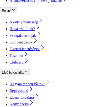
Adatkezelési és Cookie tájékoztató
Rólunk
Akadálymentesség
Hova szállítunk?
Szolgáltatás díjak
Süti beállítások
Fizetési lehetőségek
Tesco.hu
Clubcard
Első bevásárlás
Hogyan rendelj tőlünk?
Regisztráció
Idősáv foglalása
Kedvenceim