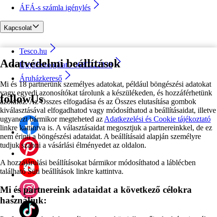
ÁFÁ-s számla igénylés
Kapcsolat
Tesco.hu
Adatvédelmi beállítások
Ügyfélszolgálat - 0680222333
Áruházkereső
Mi és 18 partnerünk személyes adatokat, például böngészési adatokat
vagy egyedi azonosítókat tárolunk a készülékeden, és hozzáférhetünk
followUs
azokhoz. Az Összes elfogadása és az Összes elutasítása gombok
kiválasztásával elfogadhatod vagy módosíthatod a beállításaidat, illetve
ugyanezt bármikor megteheted az
Adatkezelési és Cookie tájékoztató
linkre kattintva is. A választásaidat megosztjuk a partnereinkkel, de ez
nem érinti a böngészési adataidat. A beállításaid alapján személyre
tudjuk szabni a vásárlási élményedet az oldalon.
A hozzájárulási beállításokat bármikor módosíthatod a láblécben
található Süti beállítások linkre kattintva.
Mi és partnereink adataidat a következő célokra
használjuk: