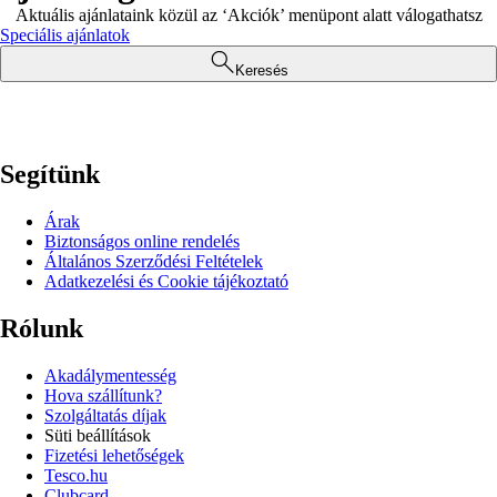
Aktuális ajánlataink közül az ‘Akciók’ menüpont alatt válogathatsz
Speciális ajánlatok
Keresés
Segítünk
Árak
Biztonságos online rendelés
Általános Szerződési Feltételek
Adatkezelési és Cookie tájékoztató
Rólunk
Akadálymentesség
Hova szállítunk?
Szolgáltatás díjak
Süti beállítások
Fizetési lehetőségek
Tesco.hu
Clubcard