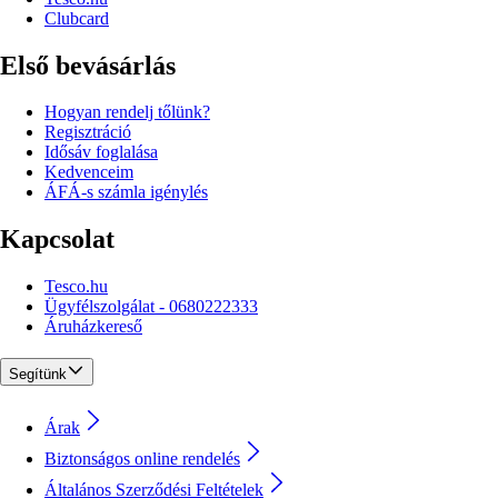
Clubcard
Első bevásárlás
Hogyan rendelj tőlünk?
Regisztráció
Idősáv foglalása
Kedvenceim
ÁFÁ-s számla igénylés
Kapcsolat
Tesco.hu
Ügyfélszolgálat - 0680222333
Áruházkereső
Segítünk
Árak
Biztonságos online rendelés
Általános Szerződési Feltételek