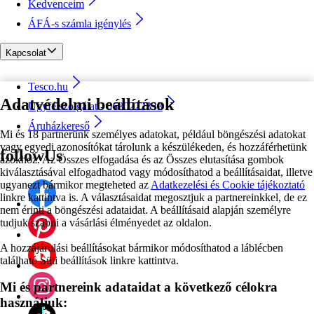
Kedvenceim
ÁFÁ-s számla igénylés
Kapcsolat
Tesco.hu
Adatvédelmi beállítások
Ügyfélszolgálat - 0680222333
Áruházkereső
Mi és 18 partnerünk személyes adatokat, például böngészési adatokat
vagy egyedi azonosítókat tárolunk a készülékeden, és hozzáférhetünk
followUs
azokhoz. Az Összes elfogadása és az Összes elutasítása gombok
kiválasztásával elfogadhatod vagy módosíthatod a beállításaidat, illetve
ugyanezt bármikor megteheted az
Adatkezelési és Cookie tájékoztató
linkre kattintva is. A választásaidat megosztjuk a partnereinkkel, de ez
nem érinti a böngészési adataidat. A beállításaid alapján személyre
tudjuk szabni a vásárlási élményedet az oldalon.
A hozzájárulási beállításokat bármikor módosíthatod a láblécben
található Süti beállítások linkre kattintva.
Mi és partnereink adataidat a következő célokra
használjuk: