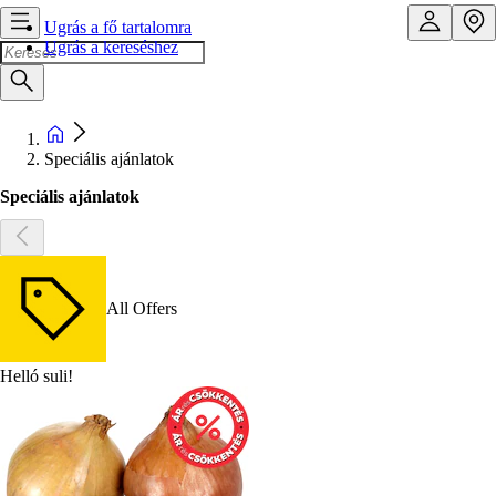
Ugrás a fő tartalomra
Ugrás a kereséshez
Speciális ajánlatok
Speciális ajánlatok
All Offers
Helló suli!