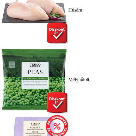
Húsáru
Mélyhűtött