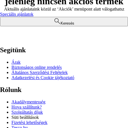
jelenleg nincsen akciós termék
Aktuális ajánlataink közül az ‘Akciók’ menüpont alatt válogathatsz
Speciális ajánlatok
Keresés
Segítünk
Árak
Biztonságos online rendelés
Általános Szerződési Feltételek
Adatkezelési és Cookie tájékoztató
Rólunk
Akadálymentesség
Hova szállítunk?
Szolgáltatás díjak
Süti beállítások
Fizetési lehetőségek
Tesco.hu