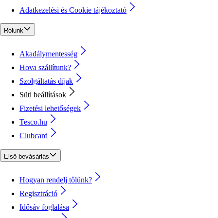
Adatkezelési és Cookie tájékoztató
Rólunk
Akadálymentesség
Hova szállítunk?
Szolgáltatás díjak
Süti beállítások
Fizetési lehetőségek
Tesco.hu
Clubcard
Első bevásárlás
Hogyan rendelj tőlünk?
Regisztráció
Idősáv foglalása