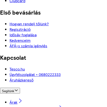
Clubcard
Első bevásárlás
Hogyan rendelj tőlünk?
Regisztráció
Idősáv foglalása
Kedvenceim
ÁFÁ-s számla igénylés
Kapcsolat
Tesco.hu
Ügyfélszolgálat - 0680222333
Áruházkereső
Segítünk
Árak