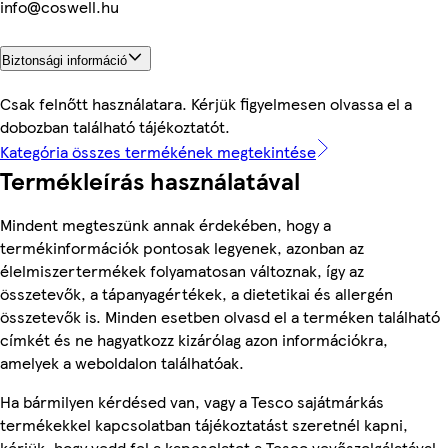
info@coswell.hu
Biztonsági információ
Csak felnőtt használatara. Kérjük figyelmesen olvassa el a
dobozban található tájékoztatót.
Kategória összes termékének megtekintése
Termékleírás használatával
Mindent megteszünk annak érdekében, hogy a
termékinformációk pontosak legyenek, azonban az
élelmiszertermékek folyamatosan változnak, így az
összetevők, a tápanyagértékek, a dietetikai és allergén
összetevők is. Minden esetben olvasd el a terméken található
címkét és ne hagyatkozz kizárólag azon információkra,
amelyek a weboldalon találhatóak.
Ha bármilyen kérdésed van, vagy a Tesco sajátmárkás
termékekkel kapcsolatban tájékoztatást szeretnél kapni,
kérjük, hogy vedd fel a kapcsolatot a Tesco vevőszolgálatával,