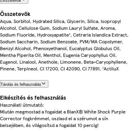
Összetevők
Összetevők
Aqua, Sorbitol, Hydrated Silica, Glycerin, Silica, Isopropyl
Alcohol, Cellulose Gum, Sodium Lauryl Sulfate, Aroma,
Sodium Fluoride, Hydroxyapatite¹, Cetraria Islandica Extract,
Sodium Saccharin, Sodium Benzoate, PVM/MA Copolymer,
Benzyl Alcohol, Phenoxyethanol, Eucalyptus Globulus Oil,
Mentha Piperita Oil, Menthol, Eugenia Caryophyllus Oil,
Eugenol, Linalool, Anethole, Limonene, Beta-Caryophyllene,
Pinene, Terpineol, CI 17200, CI 42090, CI 77891, ¹ActiluX
Tárolás és felhasználás
Elkészítés és felhasználás
Használati útmutató:
Miután megmostad a fogaidat a BlanX® White Shock Purple
Corrector fogkrémmel, oszlasd el a szérumot a sín
belsejében, és világosítsd a fogaidat 10 percig!