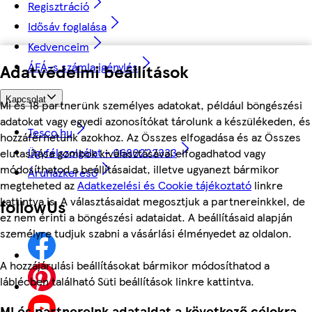
Regisztráció
Idősáv foglalása
Kedvenceim
ÁFÁ-s számla igénylés
Adatvédelmi beállítások
Kapcsolat
Mi és 18 partnerünk személyes adatokat, például böngészési
adatokat vagy egyedi azonosítókat tárolunk a készülékeden, és
Tesco.hu
hozzáférhetünk azokhoz. Az Összes elfogadása és az Összes
Ügyfélszolgálat - 0680222333
elutasítása gombok kiválasztásával elfogadhatod vagy
módosíthatod a beállításaidat, illetve ugyanezt bármikor
Áruházkereső
megteheted az
Adatkezelési és Cookie tájékoztató
linkre
kattintva is. A választásaidat megosztjuk a partnereinkkel, de
followUs
ez nem érinti a böngészési adataidat. A beállításaid alapján
személyre tudjuk szabni a vásárlási élményedet az oldalon.
A hozzájárulási beállításokat bármikor módosíthatod a
láblécben található Süti beállítások linkre kattintva.
Mi és partnereink adataidat a következő célokra