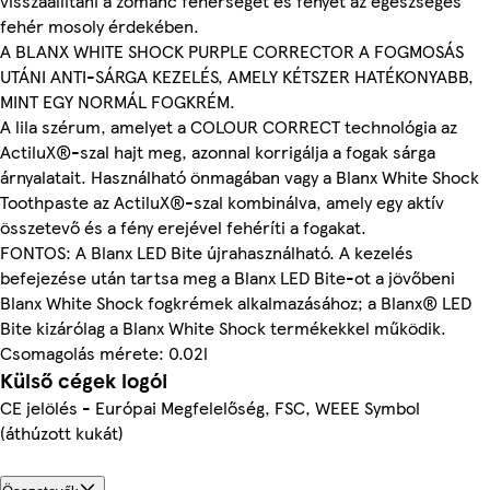
visszaállítani a zománc fehérségét és fényét az egészséges
fehér mosoly érdekében.
A BLANX WHITE SHOCK PURPLE CORRECTOR A FOGMOSÁS
UTÁNI ANTI-SÁRGA KEZELÉS, AMELY KÉTSZER HATÉKONYABB,
MINT EGY NORMÁL FOGKRÉM.
A lila szérum, amelyet a COLOUR CORRECT technológia az
ActiluX®-szal hajt meg, azonnal korrigálja a fogak sárga
árnyalatait. Használható önmagában vagy a Blanx White Shock
Toothpaste az ActiluX®-szal kombinálva, amely egy aktív
összetevő és a fény erejével fehéríti a fogakat.
FONTOS: A Blanx LED Bite újrahasználható. A kezelés
befejezése után tartsa meg a Blanx LED Bite-ot a jövőbeni
Blanx White Shock fogkrémek alkalmazásához; a Blanx® LED
Bite kizárólag a Blanx White Shock termékekkel működik.
Csomagolás mérete: 0.02l
Külső cégek logói
CE jelölés - Európai Megfelelőség, FSC, WEEE Symbol
(áthúzott kukát)