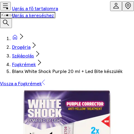
Ugrás a fő tartalomra
Ugrás a kereséshez
Drogéria
Szájápolás
Fogkrémek
Blanx White Shock Purple 20 ml + Led Bite készülék
Vissza a Fogkrémek