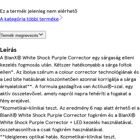
Ez a termék jelenleg nem elérhető
A kategória többi terméke
Termék megnevezés
Leírás
A BlanX® White Shock Purple Corrector egy sárgaság elleni
kezelés fogmosás után. Kétszer hatékonyabb a sárga foltok
ellen*. Az ibolya szérum a colour corrector technológiának és
a Led bite hatásának köszönhetően azonnal korrigálja a sárga
árnyalatokat**. A formula gazdagítva van Actilux®-szal, egy
aktív összetevővel, amely napról napra fehéríti a fogakat a
fény erejével.
*Kozmetikai-klinikai teszt. Az eredmény 6 nap alatt érhető el a
BlanX® White Shock Purple Corrector fogkrém és a BlanX®
White Shock Purple Corrector + LED kezelés használatával,
összehasonlítva a csak fogkrém használatával.
**Ideiglenes optikai hatás. Kozmetikai-klinikai teszt.