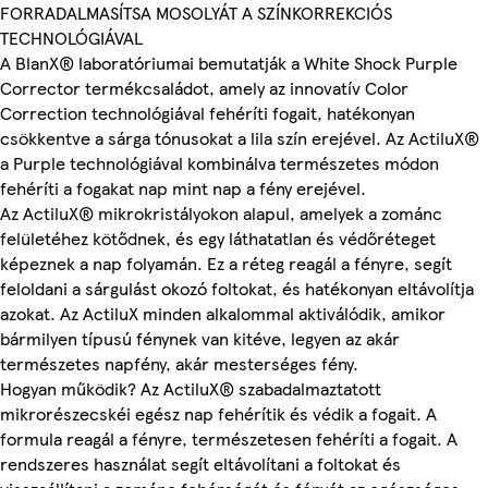
FORRADALMASÍTSA MOSOLYÁT A SZÍNKORREKCIÓS
TECHNOLÓGIÁVAL
A BlanX® laboratóriumai bemutatják a White Shock Purple
Corrector termékcsaládot, amely az innovatív Color
Correction technológiával fehéríti fogait, hatékonyan
csökkentve a sárga tónusokat a lila szín erejével. Az ActiluX®
a Purple technológiával kombinálva természetes módon
fehéríti a fogakat nap mint nap a fény erejével.
Az ActiluX® mikrokristályokon alapul, amelyek a zománc
felületéhez kötődnek, és egy láthatatlan és védőréteget
képeznek a nap folyamán. Ez a réteg reagál a fényre, segít
feloldani a sárgulást okozó foltokat, és hatékonyan eltávolítja
azokat. Az ActiluX minden alkalommal aktiválódik, amikor
bármilyen típusú fénynek van kitéve, legyen az akár
természetes napfény, akár mesterséges fény.
Hogyan működik? Az ActiluX® szabadalmaztatott
mikrorészecskéi egész nap fehérítik és védik a fogait. A
formula reagál a fényre, természetesen fehéríti a fogait. A
rendszeres használat segít eltávolítani a foltokat és