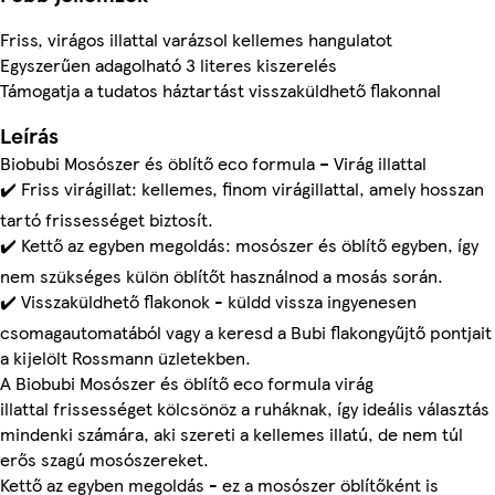
Friss, virágos illattal varázsol kellemes hangulatot
Egyszerűen adagolható 3 literes kiszerelés
Támogatja a tudatos háztartást visszaküldhető flakonnal
Leírás
Biobubi Mosószer és öblítő eco formula – Virág illattal
✔️ Friss virágillat: kellemes, finom virágillattal, amely hosszan
tartó frissességet biztosít.
✔️ Kettő az egyben megoldás: mosószer és öblítő egyben, így
nem szükséges külön öblítőt használnod a mosás során.
✔️ Visszaküldhető flakonok - küldd vissza ingyenesen
csomagautomatából vagy a keresd a Bubi flakongyűjtő pontjait
a kijelölt Rossmann üzletekben.
A Biobubi Mosószer és öblítő eco formula virág
illattal frissességet kölcsönöz a ruháknak, így ideális választás
mindenki számára, aki szereti a kellemes illatú, de nem túl
erős szagú mosószereket.
Kettő az egyben megoldás - ez a mosószer öblítőként is