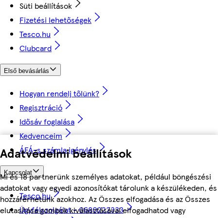
Süti beállítások
Fizetési lehetőségek
Tesco.hu
Clubcard
Első bevásárlás
Hogyan rendelj tőlünk?
Regisztráció
Idősáv foglalása
Kedvenceim
ÁFÁ-s számla igénylés
Adatvédelmi beállítások
Kapcsolat
Mi és 18 partnerünk személyes adatokat, például böngészési
adatokat vagy egyedi azonosítókat tárolunk a készülékeden, és
Tesco.hu
hozzáférhetünk azokhoz. Az Összes elfogadása és az Összes
Ügyfélszolgálat - 0680222333
elutasítása gombok kiválasztásával elfogadhatod vagy