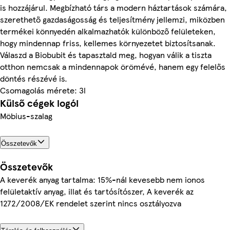
is hozzájárul. Megbízható társ a modern háztartások számára,
szerethető gazdaságosság és teljesítmény jellemzi, miközben
termékei könnyedén alkalmazhatók különböző felületeken,
hogy mindennap friss, kellemes környezetet biztosítsanak.
Válaszd a Biobubit és tapasztald meg, hogyan válik a tiszta
otthon nemcsak a mindennapok örömévé, hanem egy felelős
döntés részévé is.
Csomagolás mérete: 3l
Külső cégek logói
Möbius-szalag
Összetevők
Összetevők
A keverék anyag tartalma: 15%-nál kevesebb nem ionos
felületaktív anyag, illat és tartósítószer, A keverék az
1272/2008/EK rendelet szerint nincs osztályozva