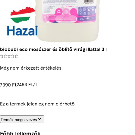
biobubi eco mosószer és öblítő virág illattal 3 l
Még nem érkezett értékelés
2463 Ft/l
7390 Ft
Ez a termék jelenleg nem elérhető
Termék megnevezés
Főbb jellemzők