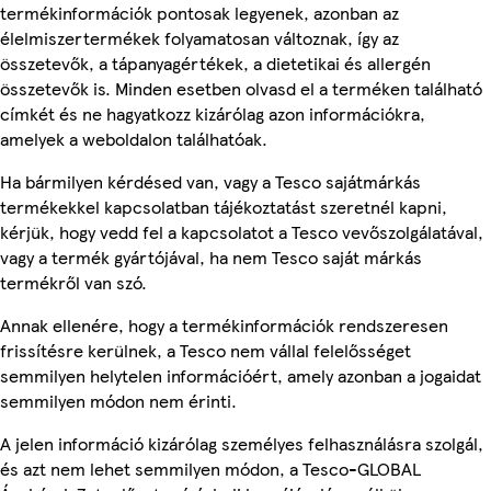
termékinformációk pontosak legyenek, azonban az
élelmiszertermékek folyamatosan változnak, így az
összetevők, a tápanyagértékek, a dietetikai és allergén
összetevők is. Minden esetben olvasd el a terméken található
címkét és ne hagyatkozz kizárólag azon információkra,
amelyek a weboldalon találhatóak.
Ha bármilyen kérdésed van, vagy a Tesco sajátmárkás
termékekkel kapcsolatban tájékoztatást szeretnél kapni,
kérjük, hogy vedd fel a kapcsolatot a Tesco vevőszolgálatával,
vagy a termék gyártójával, ha nem Tesco saját márkás
termékről van szó.
Annak ellenére, hogy a termékinformációk rendszeresen
frissítésre kerülnek, a Tesco nem vállal felelősséget
semmilyen helytelen információért, amely azonban a jogaidat
semmilyen módon nem érinti.
A jelen információ kizárólag személyes felhasználásra szolgál,
és azt nem lehet semmilyen módon, a Tesco-GLOBAL