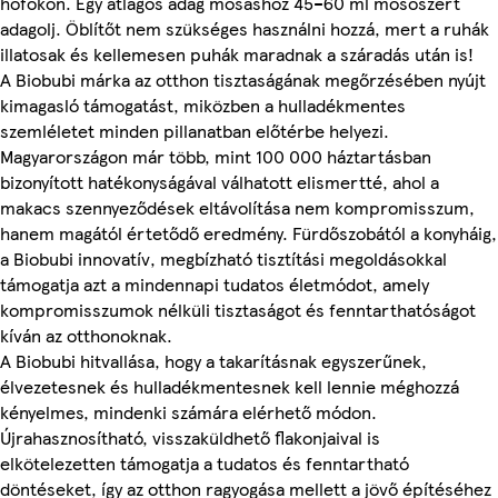
hőfokon. Egy átlagos adag mosáshoz 45–60 ml mosószert
adagolj. Öblítőt nem szükséges használni hozzá, mert a ruhák
illatosak és kellemesen puhák maradnak a száradás után is!
A Biobubi márka az otthon tisztaságának megőrzésében nyújt
kimagasló támogatást, miközben a hulladékmentes
szemléletet minden pillanatban előtérbe helyezi.
Magyarországon már több, mint 100 000 háztartásban
bizonyított hatékonyságával válhatott elismertté, ahol a
makacs szennyeződések eltávolítása nem kompromisszum,
hanem magától értetődő eredmény. Fürdőszobától a konyháig,
a Biobubi innovatív, megbízható tisztítási megoldásokkal
támogatja azt a mindennapi tudatos életmódot, amely
kompromisszumok nélküli tisztaságot és fenntarthatóságot
kíván az otthonoknak.
A Biobubi hitvallása, hogy a takarításnak egyszerűnek,
élvezetesnek és hulladékmentesnek kell lennie méghozzá
kényelmes, mindenki számára elérhető módon.
Újrahasznosítható, visszaküldhető flakonjaival is
elkötelezetten támogatja a tudatos és fenntartható
döntéseket, így az otthon ragyogása mellett a jövő építéséhez