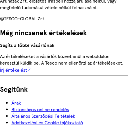
Áruházak Zrt. előzetes írásbeli hozzájárulása nélkül, vagy
megfelelő tudomásul vétele nélkül felhasználni.
©TESCO-GLOBAL Zrt.
Még nincsenek értékelések
Segíts a többi vásárlónak
Az értékeléseket a vásárlók közvetlenül a weboldalon
keresztül küldik be. A Tesco nem ellenőrzi az értékeléseket.
Írj értékelést
Segítünk
Árak
Biztonságos online rendelés
Általános Szerződési Feltételek
Adatkezelési és Cookie tájékoztató