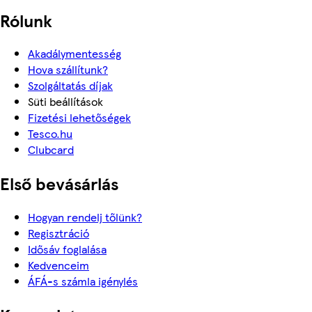
Rólunk
Akadálymentesség
Hova szállítunk?
Szolgáltatás díjak
Süti beállítások
Fizetési lehetőségek
Tesco.hu
Clubcard
Első bevásárlás
Hogyan rendelj tőlünk?
Regisztráció
Idősáv foglalása
Kedvenceim
ÁFÁ-s számla igénylés