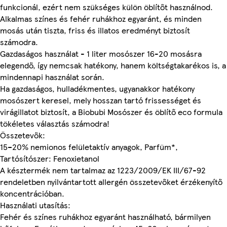
funkcionál, ezért nem szükséges külön öblítőt használnod.
Alkalmas színes és fehér ruhákhoz egyaránt, és minden
mosás után tiszta, friss és illatos eredményt biztosít
számodra.
Gazdaságos használat - 1 liter mosószer 16-20 mosásra
elegendő, így nemcsak hatékony, hanem költségtakarékos is, a
mindennapi használat során.
Ha gazdaságos, hulladékmentes, ugyanakkor hatékony
mosószert keresel, mely hosszan tartó frissességet és
virágillatot biztosít, a Biobubi Mosószer és öblítő eco formula
tökéletes választás számodra!
Összetevők:
15–20% nemionos felületaktív anyagok, Parfüm*,
Tartósítószer: Fenoxietanol
A késztermék nem tartalmaz az 1223/2009/EK III/67-92
rendeletben nyilvántartott allergén összetevőket érzékenyítő
koncentrációban.
Használati utasítás:
Fehér és színes ruhákhoz egyaránt használható, bármilyen