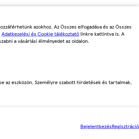
 hozzáférhetünk azokhoz. Az Összes elfogadása és az Összes
z
Adatkezelési és Cookie tájékoztató
linkre kattintva is. A
szabni a vásárlási élményedet az oldalon.
ése az eszközön. Személyre szabott hirdetések és tartalmak,
Bejelentkezés
Regisztráció