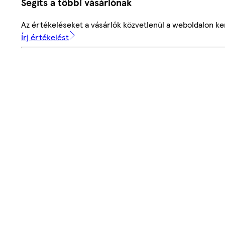
Segíts a többi vásárlónak
Az értékeléseket a vásárlók közvetlenül a weboldalon ker
Írj értékelést