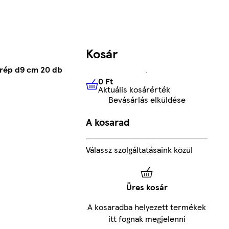
Kosár
rép d9 cm 20 db
0 Ft
Aktuális kosárérték
0 Ft
Aktuális kosárérték
Bevásárlás elküldése
A kosarad
Válassz szolgáltatásaink közül
Üres kosár
A kosaradba helyezett termékek
itt fognak megjelenni