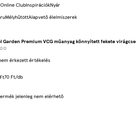
k
Online Club
Inspirációk
Nyár
ru
Mélyhűtött
Alapvető élelmiszerek
l Garden Premium VCG műanyag könnyített fekete virágcse
nem érkezett értékelés
70 Ft/db
Ft
termék jelenleg nem elérhető