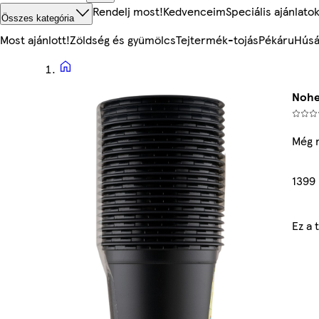
Rendelj most!
Kedvenceim
Speciális ajánlato
Összes kategória
Most ajánlott!
Zöldség és gyümölcs
Tejtermék-tojás
Pékáru
Húsá
Nohe
Még 
1399 
Ez a 