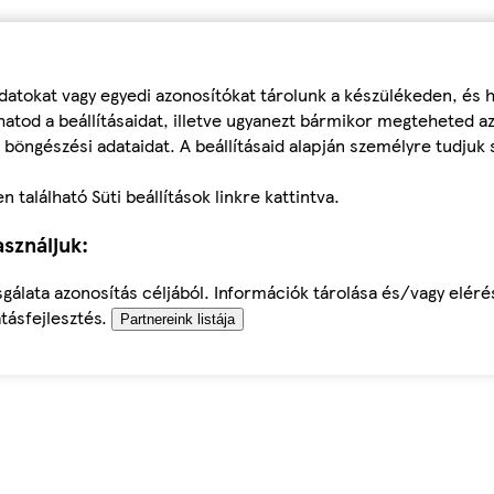
datokat vagy egyedi azonosítókat tárolunk a készülékeden, és
atod a beállításaidat, illetve ugyanezt bármikor megteheted a
 böngészési adataidat. A beállításaid alapján személyre tudjuk 
található Süti beállítások linkre kattintva.
sználjuk:
sgálata azonosítás céljából. Információk tárolása és/vagy elér
tásfejlesztés.
Partnereink listája