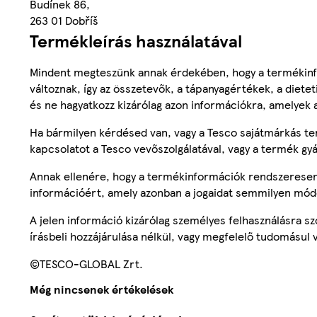
Budínek 86,
263 01 Dobříš
Termékleírás használatával
Mindent megteszünk annak érdekében, hogy a termékinf
változnak, így az összetevők, a tápanyagértékek, a diete
és ne hagyatkozz kizárólag azon információkra, amelyek 
Ha bármilyen kérdésed van, vagy a Tesco sajátmárkás ter
kapcsolatot a Tesco vevőszolgálatával, vagy a termék gy
Annak ellenére, hogy a termékinformációk rendszeresen 
információért, amely azonban a jogaidat semmilyen mód
A jelen információ kizárólag személyes felhasználásra 
írásbeli hozzájárulása nélkül, vagy megfelelő tudomásul v
©TESCO-GLOBAL Zrt.
Még nincsenek értékelések