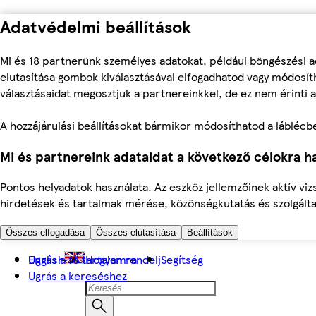
Adatvédelmi beállítások
Mi és 18 partnerünk személyes adatokat, például böngészési a
elutasítása gombok kiválasztásával elfogadhatod vagy módosíth
választásaidat megosztjuk a partnereinkkel, de ez nem érinti a
A hozzájárulási beállításokat bármikor módosíthatod a láblécben 
Mi és partnereink adataidat a következő célokra ha
Pontos helyadatok használata. Az eszköz jellemzőinek aktív viz
hirdetések és tartalmak mérése, közönségkutatás és szolgálta
Összes elfogadása
Összes elutasítása
Beállítások
Ugrás a fő tartalomra
English
Hogyan rendelj
Segítség
Ugrás a kereséshez