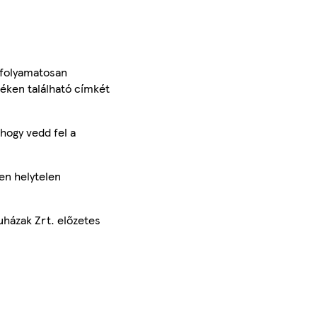
 folyamatosan
méken található címkét
hogy vedd fel a
en helytelen
uházak Zrt. előzetes