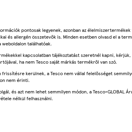
ormációk pontosak legyenek, azonban az élelmiszertermékek
tikai és allergén összetevők is. Minden esetben olvasd el a ter
a weboldalon találhatóak.
mékekkel kapcsolatban tájékoztatást szeretnél kapni, kérjük, 
ártójával, ha nem Tesco saját márkás termékről van szó.
frissítésre kerülnek, a Tesco nem vállal felelősséget semmily
on nem érinti.
szolgál, és azt nem lehet semmilyen módon, a Tesco-GLOBAL Ár
étele nélkül felhasználni.