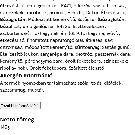
étkezési só, emulgeálószer: E471, étkezési sav: citromsav,
színezékek: karotinok, aroma], Élesztő, Cukor, Étkezési só,
Búzaglutén
, Módosított keményítő, Sütőszer (
búzaglutén
,
búza
liszt, emulgeálószer: E472e, lisztkezelőszer:
aszkorbinsav), Fokhagymakrém (65% fokhagyma, ivóvíz,
étkezési só, finomított napraforgó olaj, étkezési sav:
citromsav, módosított keményítő, sűrítőanyag: xantán gumi),
Ételízesítő (cukor, sárgarépa dara, dextróz, paszternák dara,
keményítő, póréhagyma dara, őrölt feketebors, színezékek:
riboflavinok), Őrölt feketebors, Szárított élesztő
Allergén információ
A termék nyomokban tartalmazhat: szója, tojás, diófélék,
szezámmag, mustár.
További információ
Nettó tömeg
145g