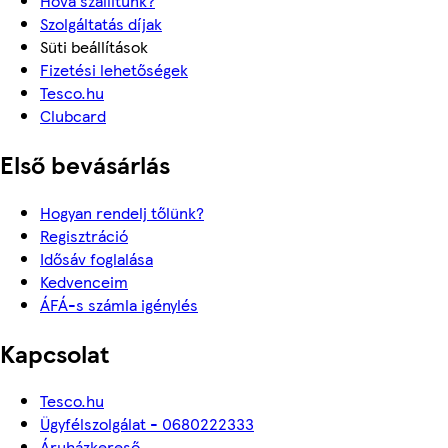
Hova szállítunk?
Szolgáltatás díjak
Süti beállítások
Fizetési lehetőségek
Tesco.hu
Clubcard
Első bevásárlás
Hogyan rendelj tőlünk?
Regisztráció
Idősáv foglalása
Kedvenceim
ÁFÁ-s számla igénylés
Kapcsolat
Tesco.hu
Ügyfélszolgálat - 0680222333
Áruházkereső