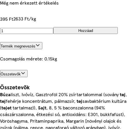
Még nem érkezett értékelés
2633 Ft/kg
395 Ft
Hozzáad
Termék megnevezés
Csomagolás mérete: 0.15kg
Összetevők
Összetevők
Búza
liszt, Ivóvíz, Gasztroföl 20% zsírtartalommal (sovány
tej
,
tej
fehérje koncentrátum, pálmazsír,
tej
savbaktérium kultúra
(
tejet
tartalmaz)),
Sajt
, 8, 5 % baconszalonna (94%
császárszalonna, étkezési só, antioxidáns: E301, bükkfafüst),
Vöröshagyma, Pritaminpaprika, Margarin [növényi olajok és
zsírok (pálma, repce, napraforgó változó arányban), ivóvíz,