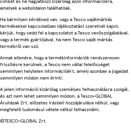
címkét és ne hagyatkozz kizárólag azon információkra,
amelyek a weboldalon találhatóak.
Ha bármilyen kérdésed van, vagy a Tesco sajátmárkás
termékekkel kapcsolatban tájékoztatást szeretnél kapni,
kérjük, hogy vedd fel a kapcsolatot a Tesco vevőszolgálatával,
vagy a termék gyártójával, ha nem Tesco saját márkás
termékről van szó.
Annak ellenére, hogy a termékinformációk rendszeresen
frissítésre kerülnek, a Tesco nem vállal felelősséget
semmilyen helytelen információért, amely azonban a jogaidat
semmilyen módon nem érinti.
A jelen információ kizárólag személyes felhasználásra szolgál,
és azt nem lehet semmilyen módon, a Tesco-GLOBAL
Áruházak Zrt. előzetes írásbeli hozzájárulása nélkül, vagy
megfelelő tudomásul vétele nélkül felhasználni.
©TESCO-GLOBAL Zrt.