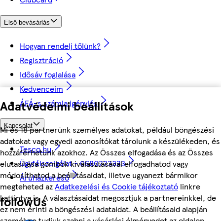
Első bevásárlás
Hogyan rendelj tőlünk?
Regisztráció
Idősáv foglalása
Kedvenceim
Adatvédelmi beállítások
ÁFÁ-s számla igénylés
Kapcsolat
Mi és 18 partnerünk személyes adatokat, például böngészési
adatokat vagy egyedi azonosítókat tárolunk a készülékeden, és
Tesco.hu
hozzáférhetünk azokhoz. Az Összes elfogadása és az Összes
Ügyfélszolgálat - 0680222333
elutasítása gombok kiválasztásával elfogadhatod vagy
módosíthatod a beállításaidat, illetve ugyanezt bármikor
Áruházkereső
megteheted az
Adatkezelési és Cookie tájékoztató
linkre
kattintva is. A választásaidat megosztjuk a partnereinkkel, de
followUs
ez nem érinti a böngészési adataidat. A beállításaid alapján
személyre tudjuk szabni a vásárlási élményedet az oldalon.