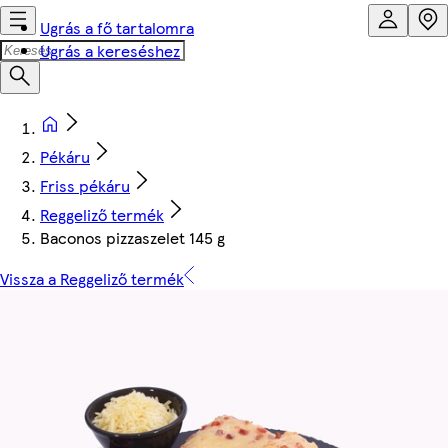
Ugrás a fő tartalomra
Ugrás a kereséshez
Pékáru
Friss pékáru
Reggeliző termék
Baconos pizzaszelet 145 g
Vissza a Reggeliző termék