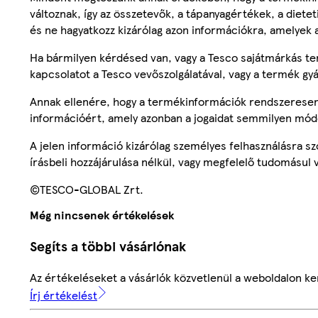
változnak, így az összetevők, a tápanyagértékek, a diete
és ne hagyatkozz kizárólag azon információkra, amelyek 
Ha bármilyen kérdésed van, vagy a Tesco sajátmárkás ter
kapcsolatot a Tesco vevőszolgálatával, vagy a termék gy
Annak ellenére, hogy a termékinformációk rendszeresen 
információért, amely azonban a jogaidat semmilyen mód
A jelen információ kizárólag személyes felhasználásra 
írásbeli hozzájárulása nélkül, vagy megfelelő tudomásul v
©TESCO-GLOBAL Zrt.
Még nincsenek értékelések
Segíts a többi vásárlónak
Az értékeléseket a vásárlók közvetlenül a weboldalon ker
Írj értékelést