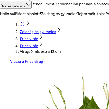
Rendelj most!
Kedvenceim
Speciális ajánlato
Összes kategória
Helló suli!
Most ajánlott!
Zöldség és gyümölcs
Tejtermék-tojás
P
Zöldség és gyümölcs
Friss virág
Friss virág
Viragzó mix extra 12 cm
Vissza a Friss virág