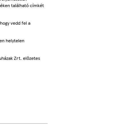
méken található címkét
hogy vedd fel a
en helytelen
uházak Zrt. előzetes