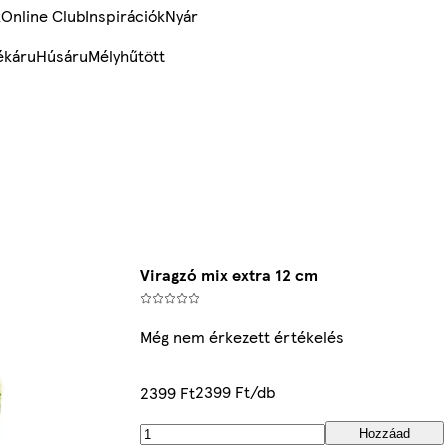
k
Online Club
Inspirációk
Nyár
ékáru
Húsáru
Mélyhűtött
Viragzó mix extra 12 cm
Még nem érkezett értékelés
2399 Ft/db
2399 Ft
Hozzáad