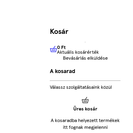
Kosár
0 Ft
Aktuális kosárérték
0 Ft
Aktuális kosárérték
Bevásárlás elküldése
A kosarad
Válassz szolgáltatásaink közül
Üres kosár
A kosaradba helyezett termékek
itt fognak megjelenni