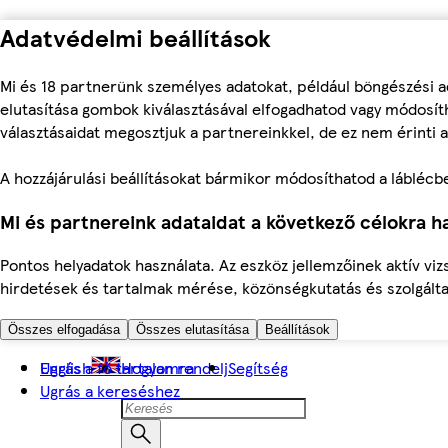
Adatvédelmi beállítások
Mi és 18 partnerünk személyes adatokat, például böngészési a
elutasítása gombok kiválasztásával elfogadhatod vagy módosíth
választásaidat megosztjuk a partnereinkkel, de ez nem érinti a
A hozzájárulási beállításokat bármikor módosíthatod a láblécben 
Mi és partnereink adataidat a következő célokra ha
Pontos helyadatok használata. Az eszköz jellemzőinek aktív viz
hirdetések és tartalmak mérése, közönségkutatás és szolgálta
Összes elfogadása
Összes elutasítása
Beállítások
Ugrás a fő tartalomra
English
Hogyan rendelj
Segítség
Ugrás a kereséshez