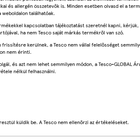
tikai és allergén összetevők is. Minden esetben olvasd el a ter
a weboldalon találhatóak.
mékekkel kapcsolatban tájékoztatást szeretnél kapni, kérjük, 
ártójával, ha nem Tesco saját márkás termékről van szó.
frissítésre kerülnek, a Tesco nem vállal felelősséget semmily
on nem érinti.
szolgál, és azt nem lehet semmilyen módon, a Tesco-GLOBAL Ár
étele nélkül felhasználni.
esztül küldik be. A Tesco nem ellenőrzi az értékeléseket.