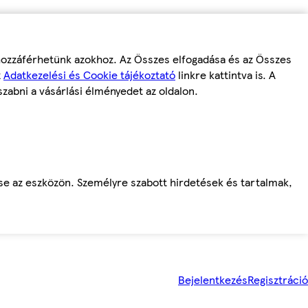
 hozzáférhetünk azokhoz. Az Összes elfogadása és az Összes
z
Adatkezelési és Cookie tájékoztató
linkre kattintva is. A
szabni a vásárlási élményedet az oldalon.
ése az eszközön. Személyre szabott hirdetések és tartalmak,
Bejelentkezés
Regisztráció