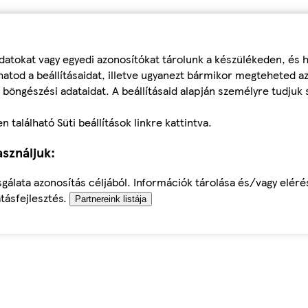
datokat vagy egyedi azonosítókat tárolunk a készülékeden, és
atod a beállításaidat, illetve ugyanezt bármikor megteheted a
 böngészési adataidat. A beállításaid alapján személyre tudjuk 
található Süti beállítások linkre kattintva.
sználjuk:
sgálata azonosítás céljából. Információk tárolása és/vagy elér
tásfejlesztés.
Partnereink listája