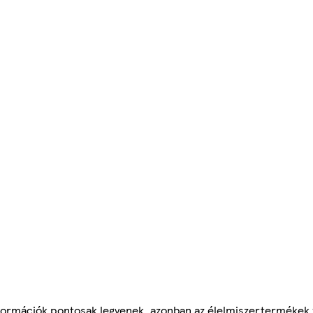
ormációk pontosak legyenek, azonban az élelmiszertermékek