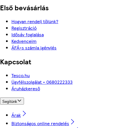
Első bevásárlás
Hogyan rendelj tőlünk?
Regisztráció
Idősáv foglalása
Kedvenceim
ÁFÁ-s számla igénylés
Kapcsolat
Tesco.hu
Ügyfélszolgálat - 0680222333
Áruházkereső
Segítünk
Árak
Biztonságos online rendelés