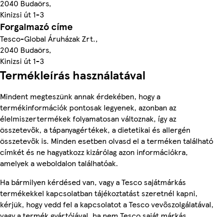
2040 Budaörs,
Kinizsi út 1-3
Forgalmazó címe
Tesco-Global Áruházak Zrt.,
2040 Budaörs,
Kinizsi út 1-3
Termékleírás használatával
Mindent megteszünk annak érdekében, hogy a
termékinformációk pontosak legyenek, azonban az
élelmiszertermékek folyamatosan változnak, így az
összetevők, a tápanyagértékek, a dietetikai és allergén
összetevők is. Minden esetben olvasd el a terméken található
címkét és ne hagyatkozz kizárólag azon információkra,
amelyek a weboldalon találhatóak.
Ha bármilyen kérdésed van, vagy a Tesco sajátmárkás
termékekkel kapcsolatban tájékoztatást szeretnél kapni,
kérjük, hogy vedd fel a kapcsolatot a Tesco vevőszolgálatával,
vagy a termék gyártójával, ha nem Tesco saját márkás