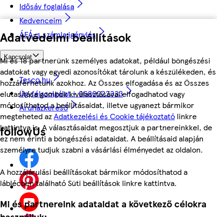
Idősáv foglalása
Kedvenceim
Adatvédelmi beállítások
ÁFÁ-s számla igénylés
Kapcsolat
Mi és 18 partnerünk személyes adatokat, például böngészési
adatokat vagy egyedi azonosítókat tárolunk a készülékeden, és
Tesco.hu
hozzáférhetünk azokhoz. Az Összes elfogadása és az Összes
Ügyfélszolgálat - 0680222333
elutasítása gombok kiválasztásával elfogadhatod vagy
módosíthatod a beállításaidat, illetve ugyanezt bármikor
Áruházkereső
megteheted az
Adatkezelési és Cookie tájékoztató
linkre
kattintva is. A választásaidat megosztjuk a partnereinkkel, de
followUs
ez nem érinti a böngészési adataidat. A beállításaid alapján
személyre tudjuk szabni a vásárlási élményedet az oldalon.
A hozzájárulási beállításokat bármikor módosíthatod a
láblécben található Süti beállítások linkre kattintva.
Mi és partnereink adataidat a következő célokra
használjuk: