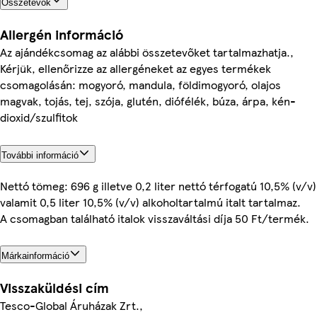
Összetevők
Allergén információ
Az ajándékcsomag az alábbi összetevőket tartalmazhatja.,
Kérjük, ellenőrizze az allergéneket az egyes termékek
csomagolásán: mogyoró, mandula, földimogyoró, olajos
magvak, tojás, tej, szója, glutén, diófélék, búza, árpa, kén-
dioxid/szulfitok
További információ
Nettó tömeg: 696 g illetve 0,2 liter nettó térfogatú 10,5% (v/v)
valamit 0,5 liter 10,5% (v/v) alkoholtartalmú italt tartalmaz.
A csomagban található italok visszaváltási díja 50 Ft/termék.
Márkainformáció
Visszaküldési cím
Tesco-Global Áruházak Zrt.,