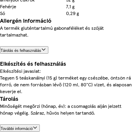
Fehérje
7,1 g
Só
0,29 g
Allergén információ
A termék gluténtartalmú gabonaféléket és szóját
tartalmazhat.
Tárolás és felhasználás
Elkészítés és felhasználás
Elkészítési javaslat:
Tegyen 5 teáskanálnyi (15 g) terméket egy csészébe, öntsön rá
forró, de nem forrásban lévő (120 ml, 80°C) vizet, és alaposan
keverje el.
Tárolás
Minőségét megőrzi (hónap, év): a csomagolás alján jelzett
hónap végéig. Száraz, hűvös helyen tartandó.
További információ