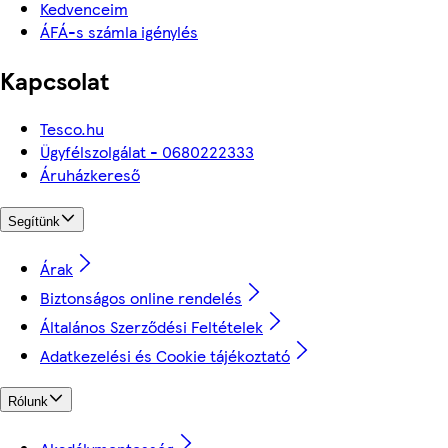
Kedvenceim
ÁFÁ-s számla igénylés
Kapcsolat
Tesco.hu
Ügyfélszolgálat - 0680222333
Áruházkereső
Segítünk
Árak
Biztonságos online rendelés
Általános Szerződési Feltételek
Adatkezelési és Cookie tájékoztató
Rólunk