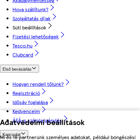
Akadálymentesség
Hova szállítunk?
Szolgáltatás díjak
Süti beállítások
Fizetési lehetőségek
Tesco.hu
Clubcard
Első bevásárlás
Hogyan rendelj tőlünk?
Regisztráció
Idősáv foglalása
Kedvenceim
ÁFÁ-s számla igénylés
Adatvédelmi beállítások
Kapcsolat
Mi és 18 partnerünk személyes adatokat, például böngészési