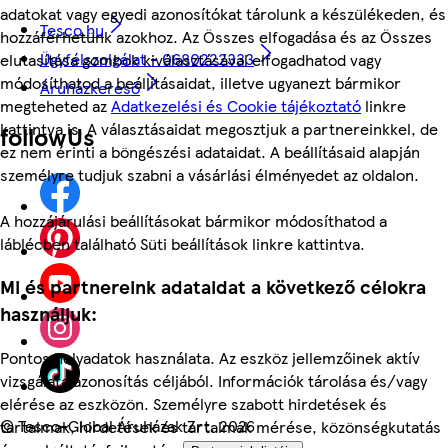
adatokat vagy egyedi azonosítókat tárolunk a készülékeden, és
Tesco.hu
hozzáférhetünk azokhoz. Az Összes elfogadása és az Összes
Ügyfélszolgálat - 0680222333
elutasítása gombok kiválasztásával elfogadhatod vagy
módosíthatod a beállításaidat, illetve ugyanezt bármikor
Áruházkereső
megteheted az
Adatkezelési és Cookie tájékoztató
linkre
kattintva is. A választásaidat megosztjuk a partnereinkkel, de
followUs
ez nem érinti a böngészési adataidat. A beállításaid alapján
személyre tudjuk szabni a vásárlási élményedet az oldalon.
A hozzájárulási beállításokat bármikor módosíthatod a
láblécben található Süti beállítások linkre kattintva.
Mi és partnereink adataidat a következő célokra
használjuk:
Pontos helyadatok használata. Az eszköz jellemzőinek aktív
vizsgálata azonosítás céljából. Információk tárolása és/vagy
elérése az eszközön. Személyre szabott hirdetések és
©
Tesco-Global Áruházak Zrt. 2026
tartalmak, hirdetések és tartalmak mérése, közönségkutatás