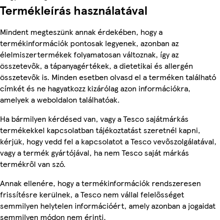
Termékleírás használatával
Mindent megteszünk annak érdekében, hogy a
termékinformációk pontosak legyenek, azonban az
élelmiszertermékek folyamatosan változnak, így az
összetevők, a tápanyagértékek, a dietetikai és allergén
összetevők is. Minden esetben olvasd el a terméken található
címkét és ne hagyatkozz kizárólag azon információkra,
amelyek a weboldalon találhatóak.
Ha bármilyen kérdésed van, vagy a Tesco sajátmárkás
termékekkel kapcsolatban tájékoztatást szeretnél kapni,
kérjük, hogy vedd fel a kapcsolatot a Tesco vevőszolgálatával,
vagy a termék gyártójával, ha nem Tesco saját márkás
termékről van szó.
Annak ellenére, hogy a termékinformációk rendszeresen
frissítésre kerülnek, a Tesco nem vállal felelősséget
semmilyen helytelen információért, amely azonban a jogaidat
semmilyen módon nem érinti.