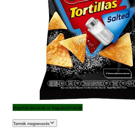
Vegetáriánusok is fogyaszthatják
Termék megnevezés