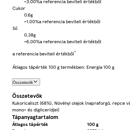
-
3.00%
a referencia beviteli értékből
Cukor
0.6g
-
1.00%
a referencia beviteli értékből
Só
0.38g
-
6.00%
a referencia beviteli értékből
*
a referencia beviteli értékből
Átlagos tápérték 100 g termékben: Energia 100 g
Összetevők
Összetevők
Kukoricaliszt (68%), Növényi olajok (napraforgó, repce v
mono- és digliceridjei)
Tápanyagtartalom
Átlagos tápérték
100 g