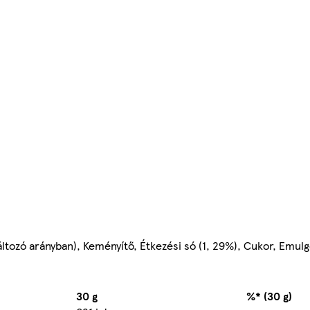
áltozó arányban), Keményítő, Étkezési só (1, 29%), Cukor, Emulg
30 g
%* (30 g)