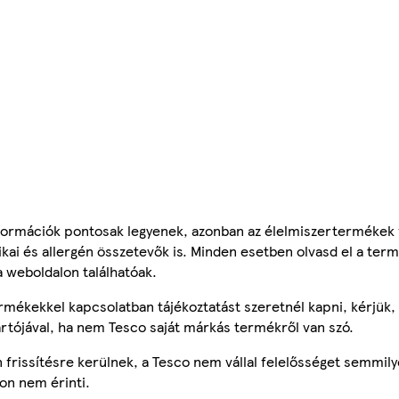
ormációk pontosak legyenek, azonban az élelmiszertermékek
tikai és allergén összetevők is. Minden esetben olvasd el a ter
a weboldalon találhatóak.
mékekkel kapcsolatban tájékoztatást szeretnél kapni, kérjük, 
ártójával, ha nem Tesco saját márkás termékről van szó.
frissítésre kerülnek, a Tesco nem vállal felelősséget semmily
on nem érinti.