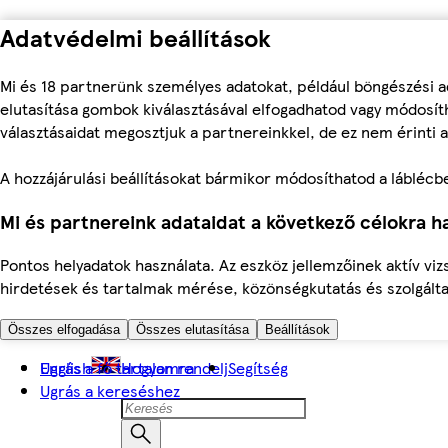
Adatvédelmi beállítások
Mi és 18 partnerünk személyes adatokat, például böngészési a
elutasítása gombok kiválasztásával elfogadhatod vagy módosíth
választásaidat megosztjuk a partnereinkkel, de ez nem érinti a
A hozzájárulási beállításokat bármikor módosíthatod a láblécben 
Mi és partnereink adataidat a következő célokra ha
Pontos helyadatok használata. Az eszköz jellemzőinek aktív viz
hirdetések és tartalmak mérése, közönségkutatás és szolgálta
Összes elfogadása
Összes elutasítása
Beállítások
Ugrás a fő tartalomra
English
Hogyan rendelj
Segítség
Ugrás a kereséshez