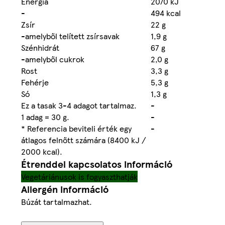
Energia
2070 kJ
-
494 kcal
Zsír
22 g
-amelyből telített zsírsavak
1,9 g
Szénhidrát
67 g
-amelyből cukrok
2,0 g
Rost
3,3 g
Fehérje
5,3 g
Só
1,3 g
Ez a tasak 3-4 adagot tartalmaz.
-
1 adag = 30 g.
-
* Referencia beviteli érték egy
-
átlagos felnőtt számára (8400 kJ /
2000 kcal).
Étrenddel kapcsolatos információ
Vegetáriánusok is fogyaszthatják
Allergén információ
Búzát tartalmazhat.