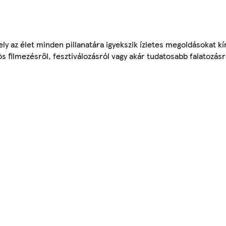
 az élet minden pillanatára igyekszik ízletes megoldásokat kín
 filmezésről, fesztiválozásról vagy akár tudatosabb falatozásró