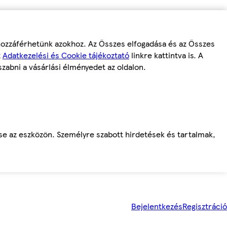
 hozzáférhetünk azokhoz. Az Összes elfogadása és az Összes
z
Adatkezelési és Cookie tájékoztató
linkre kattintva is. A
szabni a vásárlási élményedet az oldalon.
ése az eszközön. Személyre szabott hirdetések és tartalmak,
Bejelentkezés
Regisztráció