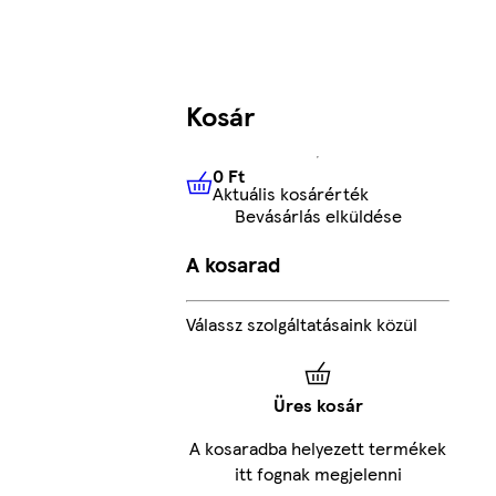
Kosár
0 Ft
Aktuális kosárérték
0 Ft
Aktuális kosárérték
Bevásárlás elküldése
A kosarad
Válassz szolgáltatásaink közül
Üres kosár
A kosaradba helyezett termékek
itt fognak megjelenni