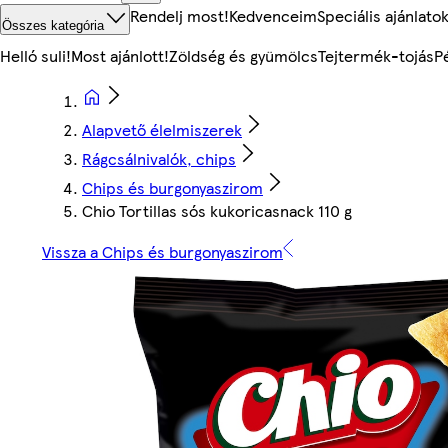
Rendelj most!
Kedvenceim
Speciális ajánlato
Összes kategória
Helló suli!
Most ajánlott!
Zöldség és gyümölcs
Tejtermék-tojás
P
Alapvető élelmiszerek
Rágcsálnivalók, chips
Chips és burgonyaszirom
Chio Tortillas sós kukoricasnack 110 g
Vissza a Chips és burgonyaszirom