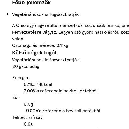
Főbb jellemzők
Vegetáriánusok is fogyaszthatják
A Chio egy nagy múltú, nemzetközi sós snack márka, amely
kényeztetésre vágysz. Legyen szó gyors nassolásról, közös
veled.
Csomagolás mérete: 0.11kg
Külső cégek logói
Vegetáriánusok is fogyaszthatják
30 g-os adag
Energia
621kJ
148kcal
7.00%
a referencia beviteli értékből
Zsír
6.5g
-
9.00%
a referencia beviteli értékből
Telített zsírsav
0.6g