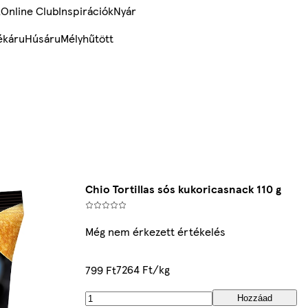
k
Online Club
Inspirációk
Nyár
ékáru
Húsáru
Mélyhűtött
Chio Tortillas sós kukoricasnack 110 g
Még nem érkezett értékelés
7264 Ft/kg
799 Ft
Hozzáad