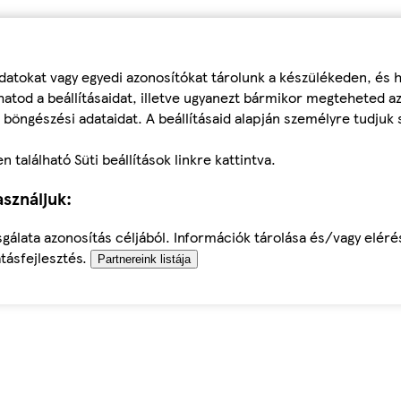
datokat vagy egyedi azonosítókat tárolunk a készülékeden, és
atod a beállításaidat, illetve ugyanezt bármikor megteheted a
 böngészési adataidat. A beállításaid alapján személyre tudjuk 
található Süti beállítások linkre kattintva.
sználjuk:
sgálata azonosítás céljából. Információk tárolása és/vagy elér
tásfejlesztés.
Partnereink listája