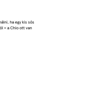
álni, ha egy kis sós
l – a Chio ott van