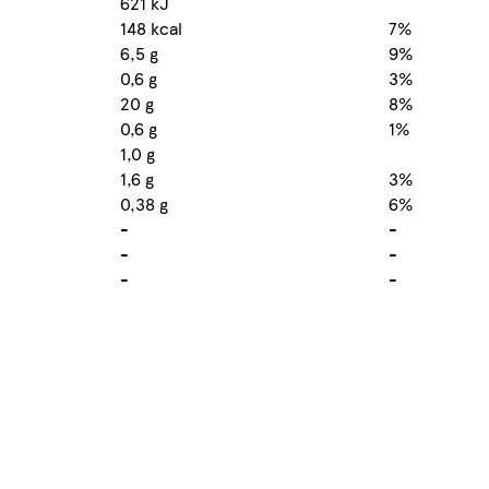
621 kJ
148 kcal
7%
6,5 g
9%
0,6 g
3%
20 g
8%
0,6 g
1%
1,0 g
1,6 g
3%
0,38 g
6%
-
-
-
-
-
-