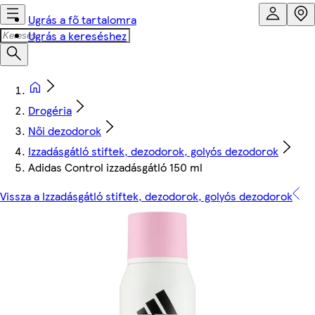
Ugrás a fő tartalomra
Ugrás a kereséshez
Drogéria
Női dezodorok
Izzadásgátló stiftek, dezodorok, golyós dezodorok
Adidas Control izzadásgátló 150 ml
Vissza a Izzadásgátló stiftek, dezodorok, golyós dezodorok