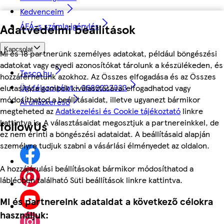
Kedvenceim
ÁFÁ-s számla igénylés
Adatvédelmi beállítások
Kapcsolat
Mi és 18 partnerünk személyes adatokat, például böngészési
adatokat vagy egyedi azonosítókat tárolunk a készülékeden, és
Tesco.hu
hozzáférhetünk azokhoz. Az Összes elfogadása és az Összes
Ügyfélszolgálat - 0680222333
elutasítása gombok kiválasztásával elfogadhatod vagy
módosíthatod a beállításaidat, illetve ugyanezt bármikor
Áruházkereső
megteheted az
Adatkezelési és Cookie tájékoztató
linkre
kattintva is. A választásaidat megosztjuk a partnereinkkel, de
followUs
ez nem érinti a böngészési adataidat. A beállításaid alapján
személyre tudjuk szabni a vásárlási élményedet az oldalon.
A hozzájárulási beállításokat bármikor módosíthatod a
láblécben található Süti beállítások linkre kattintva.
Mi és partnereink adataidat a következő célokra
használjuk: