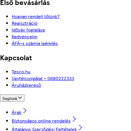
Első bevásárlás
Hogyan rendelj tőlünk?
Regisztráció
Idősáv foglalása
Kedvenceim
ÁFÁ-s számla igénylés
Kapcsolat
Tesco.hu
Ügyfélszolgálat - 0680222333
Áruházkereső
Segítünk
Árak
Biztonságos online rendelés
Általános Szerződési Feltételek