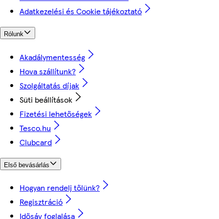
Adatkezelési és Cookie tájékoztató
Rólunk
Akadálymentesség
Hova szállítunk?
Szolgáltatás díjak
Süti beállítások
Fizetési lehetőségek
Tesco.hu
Clubcard
Első bevásárlás
Hogyan rendelj tőlünk?
Regisztráció
Idősáv foglalása