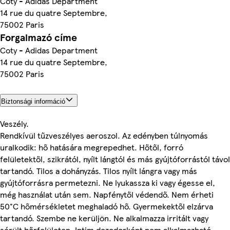
Coty - Adidas Department
14 rue du quatre Septembre,
75002 Paris
Forgalmazó címe
Coty - Adidas Department
14 rue du quatre Septembre,
75002 Paris
Biztonsági információ
Veszély.
Rendkívül tűzveszélyes aeroszol. Az edényben túlnyomás
uralkodik: hő hatására megrepedhet. Hőtől, forró
felületektől, szikrától, nyílt lángtól és más gyújtóforrástól távol
tartandó. Tilos a dohányzás. Tilos nyílt lángra vagy más
gyújtóforrásra permetezni. Ne lyukassza ki vagy égesse el,
még használat után sem. Napfénytől védendő. Nem érheti
50°C hőmérsékletet meghaladó hő. Gyermekektől elzárva
tartandó. Szembe ne kerüljön. Ne alkalmazza irritált vagy
sérült bőrfelületen. Intim dezodorként nem alkalmazható.