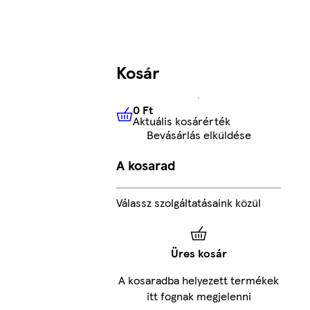
Kosár
0 Ft
Aktuális kosárérték
0 Ft
Aktuális kosárérték
Bevásárlás elküldése
A kosarad
Válassz szolgáltatásaink közül
Üres kosár
A kosaradba helyezett termékek
itt fognak megjelenni