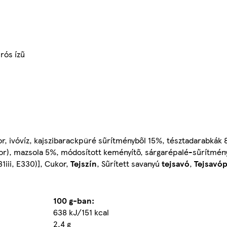
rós ízű
r, ivóvíz, kajszibarackpüré sűrítményből 15%, tésztadarabkák 
por), mazsola 5%, módosított keményítő, sárgarépalé-sűrítmén
1iii, E330)], Cukor,
Tejszín
, Sűrített savanyú
tejsavó
,
Tejsavó
100 g-ban:
638 kJ/151 kcal
2,4 g