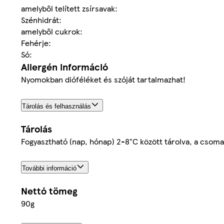
amelyből telített zsírsavak:
Szénhidrát:
amelyből cukrok:
Fehérje:
Só:
Allergén információ
Nyomokban dióféléket és szóját tartalmazhat!
Tárolás és felhasználás
Tárolás
Fogyasztható (nap, hónap) 2-8°C között tárolva, a csomag
További információ
Nettó tömeg
90g