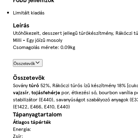
Limitált kiadás
Leírás
Utóhőkezelt, desszert jellegű túrókészítmény, Rákóczi tú
Milli - Egy jóízű mosoly
Csomagolás mérete: 0.09kg
Összetevők
Összetevők
Sovány
túró
52%, Rákóczi túrós ízű készítmény 18% [cuko
vajzsír
,
tojásfehérje
por, étkezési só, bourbon vanília 
stabilizátor (E440), savanyúságot szabályozó anyagok (E33
(E1422, E466, E410, E440)
Tápanyagtartalom
Átlagos tápérték
Energia:
Zsír: