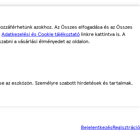
 hozzáférhetünk azokhoz. Az Összes elfogadása és az Összes
z
Adatkezelési és Cookie tájékoztató
linkre kattintva is. A
szabni a vásárlási élményedet az oldalon.
ése az eszközön. Személyre szabott hirdetések és tartalmak,
Bejelentkezés
Regisztráció