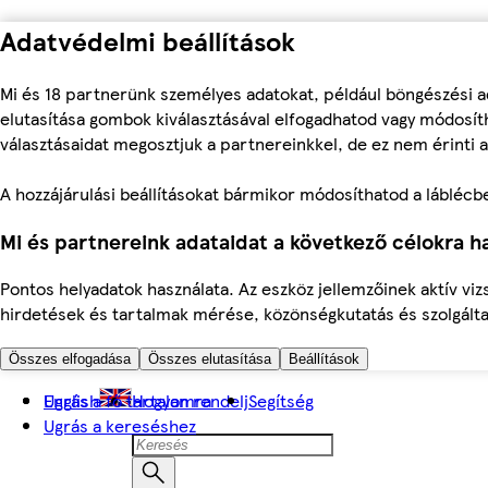
Adatvédelmi beállítások
Mi és 18 partnerünk személyes adatokat, például böngészési a
elutasítása gombok kiválasztásával elfogadhatod vagy módosíth
választásaidat megosztjuk a partnereinkkel, de ez nem érinti a
A hozzájárulási beállításokat bármikor módosíthatod a láblécben 
Mi és partnereink adataidat a következő célokra ha
Pontos helyadatok használata. Az eszköz jellemzőinek aktív viz
hirdetések és tartalmak mérése, közönségkutatás és szolgálta
Összes elfogadása
Összes elutasítása
Beállítások
Ugrás a fő tartalomra
English
Hogyan rendelj
Segítség
Ugrás a kereséshez