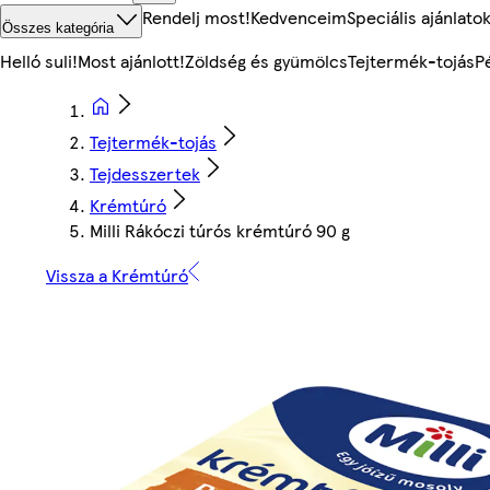
Rendelj most!
Kedvenceim
Speciális ajánlato
Összes kategória
Helló suli!
Most ajánlott!
Zöldség és gyümölcs
Tejtermék-tojás
P
Tejtermék-tojás
Tejdesszertek
Krémtúró
Milli Rákóczi túrós krémtúró 90 g
Vissza a Krémtúró