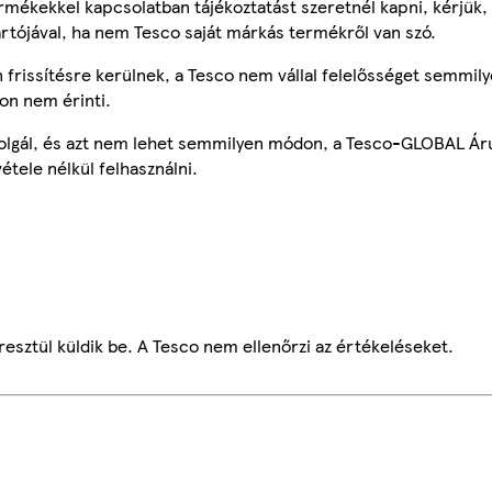
mékekkel kapcsolatban tájékoztatást szeretnél kapni, kérjük, 
ártójával, ha nem Tesco saját márkás termékről van szó.
frissítésre kerülnek, a Tesco nem vállal felelősséget semmily
on nem érinti.
szolgál, és azt nem lehet semmilyen módon, a Tesco-GLOBAL Ár
étele nélkül felhasználni.
esztül küldik be. A Tesco nem ellenőrzi az értékeléseket.