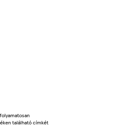
 folyamatosan
méken található címkét