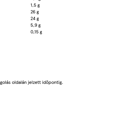
1,5 g
26 g
24 g
5,9 g
0,15 g
olás oldalán jelzett időpontig.