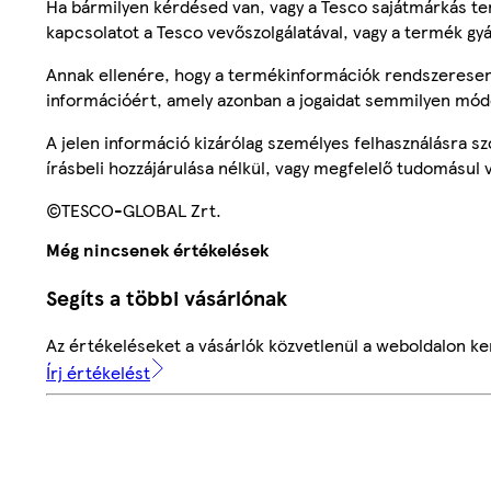
Ha bármilyen kérdésed van, vagy a Tesco sajátmárkás ter
kapcsolatot a Tesco vevőszolgálatával, vagy a termék gy
Annak ellenére, hogy a termékinformációk rendszeresen 
információért, amely azonban a jogaidat semmilyen mód
A jelen információ kizárólag személyes felhasználásra 
írásbeli hozzájárulása nélkül, vagy megfelelő tudomásul v
©TESCO-GLOBAL Zrt.
Még nincsenek értékelések
Segíts a többi vásárlónak
Az értékeléseket a vásárlók közvetlenül a weboldalon ker
Írj értékelést