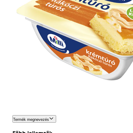
Termék megnevezés
Főbb jellemzők