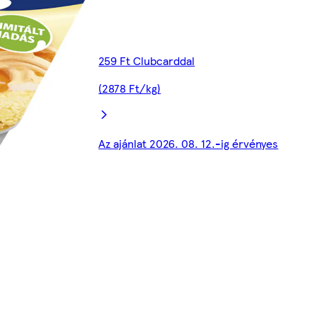
259 Ft Clubcarddal
(2878 Ft/kg)
Az ajánlat 2026. 08. 12.-ig érvényes