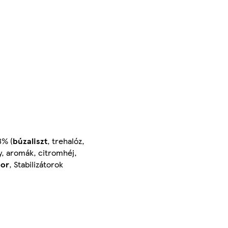
8% (
búzaliszt
, trehalóz,
y, aromák, citromhéj,
por
, Stabilizátorok