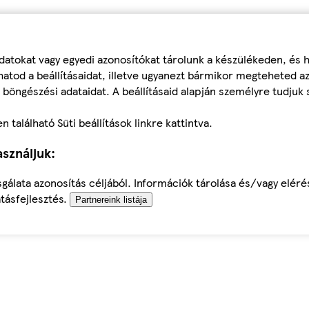
datokat vagy egyedi azonosítókat tárolunk a készülékeden, és
atod a beállításaidat, illetve ugyanezt bármikor megteheted a
 böngészési adataidat. A beállításaid alapján személyre tudjuk 
található Süti beállítások linkre kattintva.
sználjuk:
sgálata azonosítás céljából. Információk tárolása és/vagy elér
tásfejlesztés.
Partnereink listája