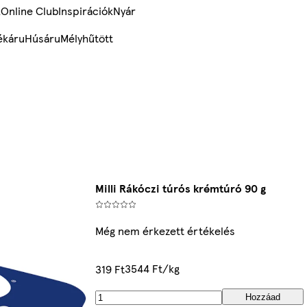
k
Online Club
Inspirációk
Nyár
ékáru
Húsáru
Mélyhűtött
Milli Rákóczi túrós krémtúró 90 g
Még nem érkezett értékelés
3544 Ft/kg
319 Ft
Hozzáad