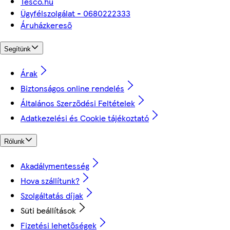
Tesco.hu
Ügyfélszolgálat - 0680222333
Áruházkereső
Segítünk
Árak
Biztonságos online rendelés
Általános Szerződési Feltételek
Adatkezelési és Cookie tájékoztató
Rólunk
Akadálymentesség
Hova szállítunk?
Szolgáltatás díjak
Süti beállítások
Fizetési lehetőségek