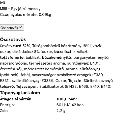
ízű.
Milli - Egy jóízű mosoly
Csomagolás mérete: 0.09kg
Összetevők
Összetevők
Sovány
túró
52%, Túrógombócízű készítmény 18% [ivóvíz,
cukor, daráltkeksz 8% (cukor,
búzaliszt
, rizsliszt,
tojásfehérje
, babliszt,
búzakeményítő
, burgonyakeményítő,
napraforgóolaj, természetes aroma, sűrítőanyag: E401,
étkezési só), módosított keményítő, aroma, sűrítőanyag
(pektinek), fahéj, savanyúságot szabályozó anyagok (E330,
E331), szilárdító anyag (E333)], Cukor,
Tejszín
, Sűrített savanyú
tejsavó
,
Tejsavópor
, Stabilizátorok (E1422, E466, E410, E440)
Tápanyagtartalom
Átlagos tápérték
100 g-ban:
Energia:
601 kJ/142 kcal
Zsír:
2,2 g