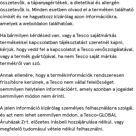
összetevők, a tápanyagértékek, a dietetikai és allergén
összetevők is. Minden esetben olvasd el a terméken található
címkét és ne hagyatkozz kizárólag azon információkra,
amelyek a weboldalon találhatóak.
Ha bármilyen kérdésed van, vagy a Tesco sajátmárkás
termékekkel kapcsolatban tájékoztatást szeretnél kapni,
kérjük, hogy vedd fel a kapcsolatot a Tesco vevőszolgálatával,
vagy a termék gyártójával, ha nem Tesco saját márkás
termékről van szó.
Annak ellenére, hogy a termékinformációk rendszeresen
frissítésre kerülnek, a Tesco nem vállal felelősséget
semmilyen helytelen információért, amely azonban a jogaidat
semmilyen módon nem érinti.
A jelen információ kizárólag személyes felhasználásra szolgál,
és azt nem lehet semmilyen módon, a Tesco-GLOBAL
Áruházak Zrt. előzetes írásbeli hozzájárulása nélkül, vagy
megfelelő tudomásul vétele nélkül felhasználni.