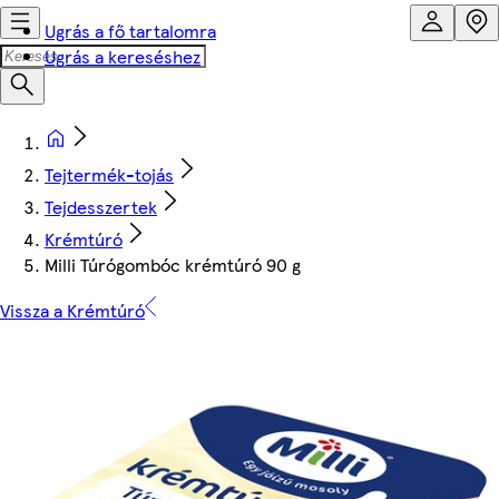
Ugrás a fő tartalomra
Ugrás a kereséshez
Tejtermék-tojás
Tejdesszertek
Krémtúró
Milli Túrógombóc krémtúró 90 g
Vissza a Krémtúró