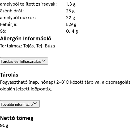
amelyből telített zsírsavak:
1,3 g
Szénhidrát:
25 g
amelyből cukrok:
22 g
Fehérje:
5,9 g
Só:
0,14 g
Allergén információ
Tartalmaz: Tojás, Tej, Búza
Tárolás és felhasználás
Tárolás
Fogyasztható (nap, hónap) 2-8°C között tárolva, a csomagolás
oldalán jelzett időpontig.
További információ
Nettó tömeg
90g