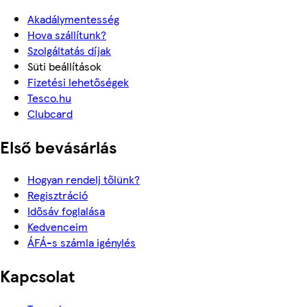
Akadálymentesség
Hova szállítunk?
Szolgáltatás díjak
Süti beállítások
Fizetési lehetőségek
Tesco.hu
Clubcard
Első bevásárlás
Hogyan rendelj tőlünk?
Regisztráció
Idősáv foglalása
Kedvenceim
ÁFÁ-s számla igénylés
Kapcsolat