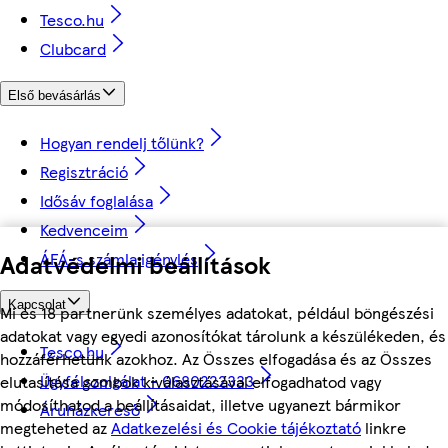
Tesco.hu
Clubcard
Első bevásárlás
Hogyan rendelj tőlünk?
Regisztráció
Idősáv foglalása
Kedvenceim
ÁFÁ-s számla igénylés
Adatvédelmi beállítások
Kapcsolat
Mi és 18 partnerünk személyes adatokat, például böngészési
adatokat vagy egyedi azonosítókat tárolunk a készülékeden, és
Tesco.hu
hozzáférhetünk azokhoz. Az Összes elfogadása és az Összes
Ügyfélszolgálat - 0680222333
elutasítása gombok kiválasztásával elfogadhatod vagy
módosíthatod a beállításaidat, illetve ugyanezt bármikor
Áruházkereső
megteheted az
Adatkezelési és Cookie tájékoztató
linkre