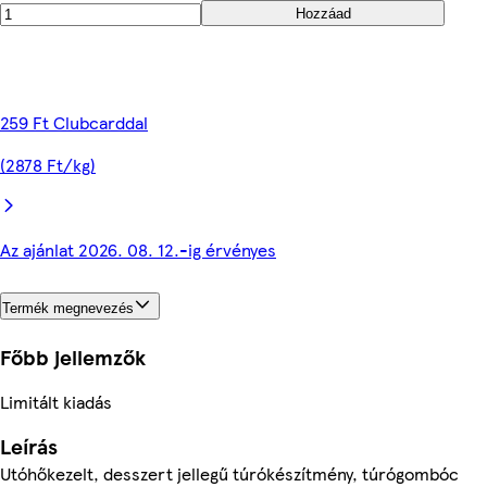
Hozzáad
259 Ft Clubcarddal
(2878 Ft/kg)
Az ajánlat 2026. 08. 12.-ig érvényes
Termék megnevezés
Főbb jellemzők
Limitált kiadás
Leírás
Utóhőkezelt, desszert jellegű túrókészítmény, túrógombóc