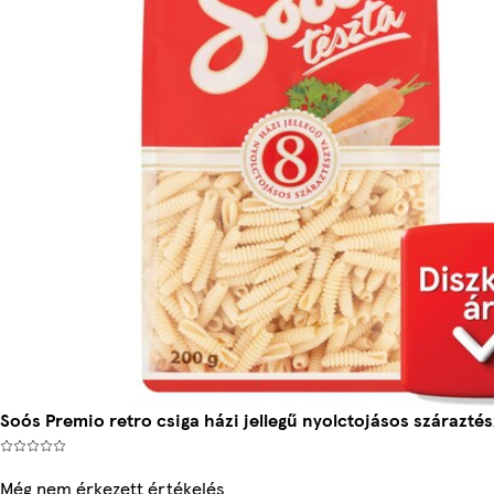
Soós Premio retro csiga házi jellegű nyolctojásos száraztés
Még nem érkezett értékelés