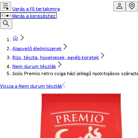
Ugrás a fő tartalomra
Ugrás a kereséshez
Alapvető élelmiszerek
Rizs, tészta, hüvelyesek, egyéb köretek
Nem durum tészták
Soós Premio retro csiga házi jellegű nyolctojásos száraz
Vissza a Nem durum tészták