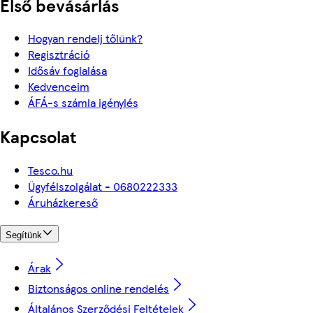
Első bevásárlás
Hogyan rendelj tőlünk?
Regisztráció
Idősáv foglalása
Kedvenceim
ÁFÁ-s számla igénylés
Kapcsolat
Tesco.hu
Ügyfélszolgálat - 0680222333
Áruházkereső
Segítünk
Árak
Biztonságos online rendelés
Általános Szerződési Feltételek