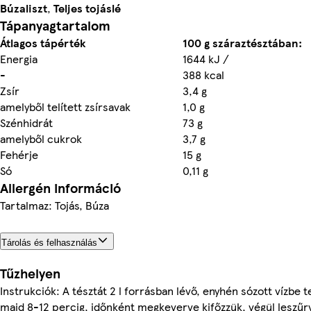
Búzaliszt
,
Teljes tojáslé
Tápanyagtartalom
Átlagos tápérték
100 g száraztésztában:
Energia
1644 kJ /
-
388 kcal
Zsír
3,4 g
amelyből telített zsírsavak
1,0 g
Szénhidrát
73 g
amelyből cukrok
3,7 g
Fehérje
15 g
Só
0,11 g
Allergén információ
Tartalmaz: Tojás, Búza
Tárolás és felhasználás
Tűzhelyen
Instrukciók: A tésztát 2 l forrásban lévő, enyhén sózott vízbe t
majd 8-12 percig, időnként megkeverve kifőzzük, végül leszűrv