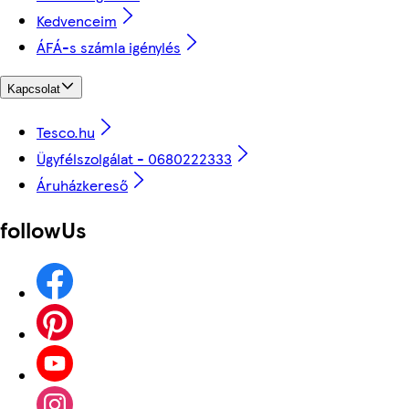
Kedvenceim
ÁFÁ-s számla igénylés
Kapcsolat
Tesco.hu
Ügyfélszolgálat - 0680222333
Áruházkereső
followUs