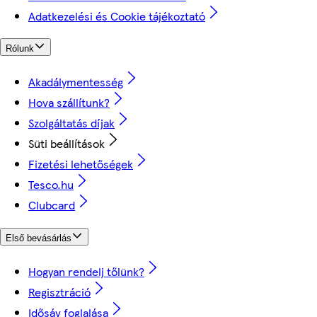
Adatkezelési és Cookie tájékoztató
Rólunk
Akadálymentesség
Hova szállítunk?
Szolgáltatás díjak
Süti beállítások
Fizetési lehetőségek
Tesco.hu
Clubcard
Első bevásárlás
Hogyan rendelj tőlünk?
Regisztráció
Idősáv foglalása