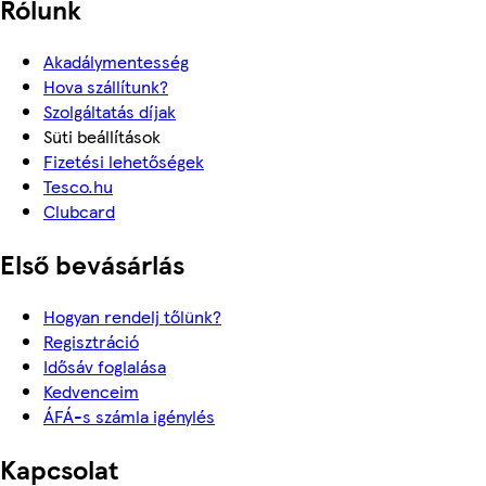
Rólunk
Akadálymentesség
Hova szállítunk?
Szolgáltatás díjak
Süti beállítások
Fizetési lehetőségek
Tesco.hu
Clubcard
Első bevásárlás
Hogyan rendelj tőlünk?
Regisztráció
Idősáv foglalása
Kedvenceim
ÁFÁ-s számla igénylés
Kapcsolat