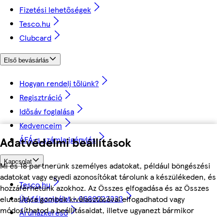
Fizetési lehetőségek
Tesco.hu
Clubcard
Első bevásárlás
Hogyan rendelj tőlünk?
Regisztráció
Idősáv foglalása
Kedvenceim
Adatvédelmi beállítások
ÁFÁ-s számla igénylés
Kapcsolat
Mi és 18 partnerünk személyes adatokat, például böngészési
adatokat vagy egyedi azonosítókat tárolunk a készülékeden, és
Tesco.hu
hozzáférhetünk azokhoz. Az Összes elfogadása és az Összes
Ügyfélszolgálat - 0680222333
elutasítása gombok kiválasztásával elfogadhatod vagy
módosíthatod a beállításaidat, illetve ugyanezt bármikor
Áruházkereső