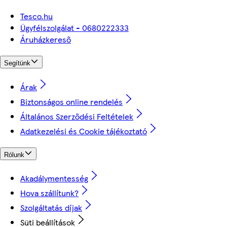
Tesco.hu
Ügyfélszolgálat - 0680222333
Áruházkereső
Segítünk
Árak
Biztonságos online rendelés
Általános Szerződési Feltételek
Adatkezelési és Cookie tájékoztató
Rólunk
Akadálymentesség
Hova szállítunk?
Szolgáltatás díjak
Süti beállítások