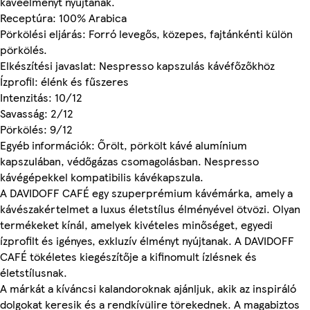
kávéélményt nyújtanak.
Receptúra: 100% Arabica
Pörkölési eljárás: Forró levegős, közepes, fajtánkénti külön
pörkölés.
Elkészítési javaslat: Nespresso kapszulás kávéfőzőkhöz
Ízprofil: élénk és fűszeres
Intenzitás: 10/12
Savasság: 2/12
Pörkölés: 9/12
Egyéb információk: Őrölt, pörkölt kávé alumínium
kapszulában, védőgázas csomagolásban. Nespresso
kávégépekkel kompatibilis kávékapszula.
A DAVIDOFF CAFÉ egy szuperprémium kávémárka, amely a
kávészakértelmet a luxus életstílus élményével ötvözi. Olyan
termékeket kínál, amelyek kivételes minőséget, egyedi
ízprofilt és igényes, exkluzív élményt nyújtanak. A DAVIDOFF
CAFÉ tökéletes kiegészítője a kifinomult ízlésnek és
életstílusnak.
A márkát a kíváncsi kalandoroknak ajánljuk, akik az inspiráló
dolgokat keresik és a rendkívülire törekednek. A magabiztos