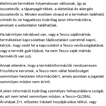
élelmiszertermékek folyamatosan változnak, így az
összetevők, a tápanyagértékek, a dietetikai és allergén
összetevők is. Minden esetben olvasd el a terméken található
címkét és ne hagyatkozz kizárólag azon információkra,
amelyek a weboldalon találhatóak.
Ha bármilyen kérdésed van, vagy a Tesco sajátmárkás
termékekkel kapcsolatban tájékoztatást szeretnél kapni,
kérjük, hogy vedd fel a kapcsolatot a Tesco vevőszolgálatával,
vagy a termék gyártójával, ha nem Tesco saját márkás
termékről van szó.
Annak ellenére, hogy a termékinformációk rendszeresen
frissítésre kerülnek, a Tesco nem vállal felelősséget
semmilyen helytelen információért, amely azonban a jogaidat
semmilyen módon nem érinti.
A jelen információ kizárólag személyes felhasználásra szolgál,
és azt nem lehet semmilyen módon, a Tesco-GLOBAL
Áruházak Zrt. előzetes írásbeli hozzájárulása nélkül, vagy