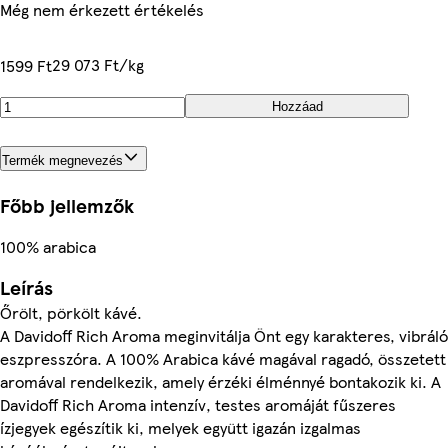
Még nem érkezett értékelés
29 073 Ft/kg
1599 Ft
Hozzáad
Termék megnevezés
Főbb jellemzők
100% arabica
Leírás
Őrölt, pörkölt kávé.
A Davidoff Rich Aroma meginvitálja Önt egy karakteres, vibráló
eszpresszóra. A 100% Arabica kávé magával ragadó, összetett
aromával rendelkezik, amely érzéki élménnyé bontakozik ki. A
Davidoff Rich Aroma intenzív, testes aromáját fűszeres
ízjegyek egészítik ki, melyek együtt igazán izgalmas