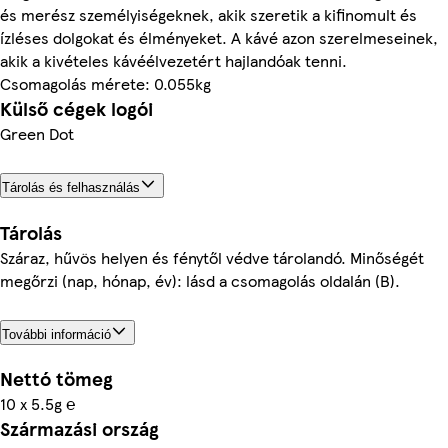
és merész személyiségeknek, akik szeretik a kifinomult és
ízléses dolgokat és élményeket. A kávé azon szerelmeseinek,
akik a kivételes kávéélvezetért hajlandóak tenni.
Csomagolás mérete: 0.055kg
Külső cégek logói
Green Dot
Tárolás és felhasználás
Tárolás
Száraz, hűvös helyen és fénytől védve tárolandó. Minőségét
megőrzi (nap, hónap, év): lásd a csomagolás oldalán (B).
További információ
Nettó tömeg
10 x 5.5g ℮
Származási ország