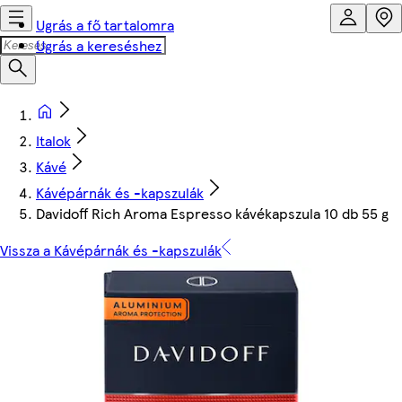
Ugrás a fő tartalomra
Ugrás a kereséshez
Italok
Kávé
Kávépárnák és -kapszulák
Davidoff Rich Aroma Espresso kávékapszula 10 db 55 g
Vissza a Kávépárnák és -kapszulák