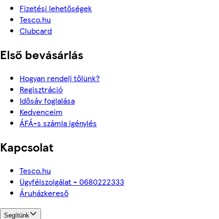
Fizetési lehetőségek
Tesco.hu
Clubcard
Első bevásárlás
Hogyan rendelj tőlünk?
Regisztráció
Idősáv foglalása
Kedvenceim
ÁFÁ-s számla igénylés
Kapcsolat
Tesco.hu
Ügyfélszolgálat - 0680222333
Áruházkereső
Segítünk