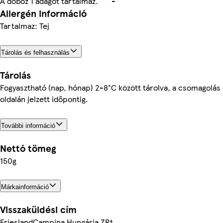
A doboz 1 adagot tartalmaz.
-
Allergén információ
Tartalmaz: Tej
Tárolás és felhasználás
Tárolás
Fogyasztható (nap, hónap) 2-8°C között tárolva, a csomagolás
oldalán jelzett időpontig.
További információ
Nettó tömeg
150g
Márkainformáció
Visszaküldési cím
FrieslandCampina Hungária ZRt.,