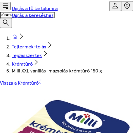
Ugrás a fő tartalomra
Ugrás a kereséshez
Tejtermék-tojás
Tejdesszertek
Krémtúró
Milli XXL vaníliás-mazsolás krémtúró 150 g
Vissza a Krémtúró