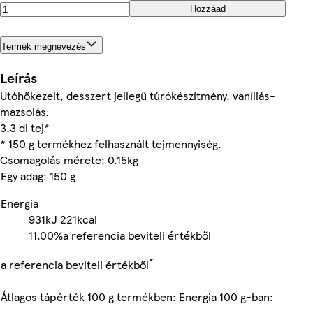
Hozzáad
Termék megnevezés
Leírás
Utóhőkezelt, desszert jellegű túrókészítmény, vaníliás-
mazsolás.
3,3 dl tej*
* 150 g termékhez felhasznált tejmennyiség.
Csomagolás mérete: 0.15kg
Egy adag: 150 g
Energia
931kJ
221kcal
11.00%
a referencia beviteli értékből
*
a referencia beviteli értékből
Átlagos tápérték 100 g termékben: Energia 100 g-ban: