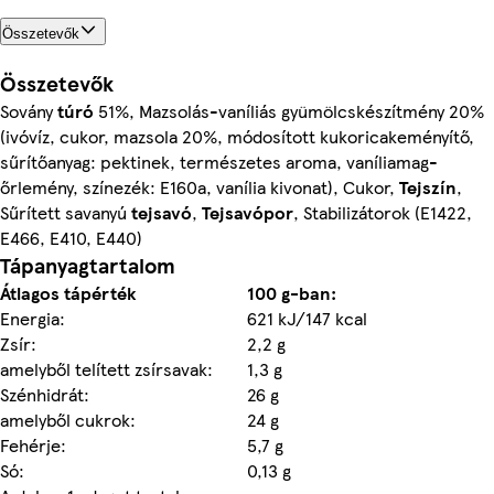
Összetevők
Összetevők
Sovány
túró
51%, Mazsolás-vaníliás gyümölcskészítmény 20%
(ivóvíz, cukor, mazsola 20%, módosított kukoricakeményítő,
sűrítőanyag: pektinek, természetes aroma, vaníliamag-
őrlemény, színezék: E160a, vanília kivonat), Cukor,
Tejszín
,
Sűrített savanyú
tejsavó
,
Tejsavópor
, Stabilizátorok (E1422,
E466, E410, E440)
Tápanyagtartalom
Átlagos tápérték
100 g-ban:
Energia:
621 kJ/147 kcal
Zsír:
2,2 g
amelyből telített zsírsavak:
1,3 g
Szénhidrát:
26 g
amelyből cukrok:
24 g
Fehérje:
5,7 g
Só:
0,13 g