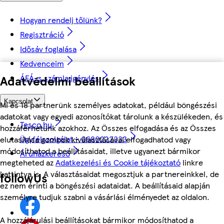
Hogyan rendelj tőlünk?
Regisztráció
Idősáv foglalása
Kedvenceim
Adatvédelmi beállítások
ÁFÁ-s számla igénylés
Kapcsolat
Mi és 18 partnerünk személyes adatokat, például böngészési
adatokat vagy egyedi azonosítókat tárolunk a készülékeden, és
Tesco.hu
hozzáférhetünk azokhoz. Az Összes elfogadása és az Összes
Ügyfélszolgálat - 0680222333
elutasítása gombok kiválasztásával elfogadhatod vagy
módosíthatod a beállításaidat, illetve ugyanezt bármikor
Áruházkereső
megteheted az
Adatkezelési és Cookie tájékoztató
linkre
kattintva is. A választásaidat megosztjuk a partnereinkkel, de
followUs
ez nem érinti a böngészési adataidat. A beállításaid alapján
személyre tudjuk szabni a vásárlási élményedet az oldalon.
A hozzájárulási beállításokat bármikor módosíthatod a