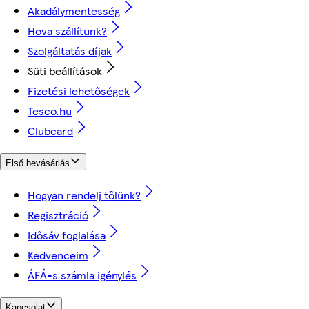
Akadálymentesség
Hova szállítunk?
Szolgáltatás díjak
Süti beállítások
Fizetési lehetőségek
Tesco.hu
Clubcard
Első bevásárlás
Hogyan rendelj tőlünk?
Regisztráció
Idősáv foglalása
Kedvenceim
ÁFÁ-s számla igénylés
Kapcsolat