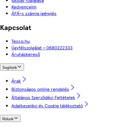
Idősáv foglalása
Kedvenceim
ÁFÁ-s számla igénylés
Kapcsolat
Tesco.hu
Ügyfélszolgálat - 0680222333
Áruházkereső
Segítünk
Árak
Biztonságos online rendelés
Általános Szerződési Feltételek
Adatkezelési és Cookie tájékoztató
Rólunk