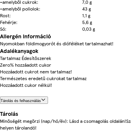
-amelyből cukrok:
7,0 g
-amelyből poliolok:
43 g
Rost:
1,1 g
Fehérje:
5,6 g
Só:
0,03 g
Allergén információ
Nyomokban földimogyorót és dióféléket tartalmazhat!
Adalékanyagok
Tartalmaz Édesítőszerek
Zero% hozzáadott cukor
Hozzáadott cukrot nem tartalmaz!
Természetes eredetű cukrokat tartalmaz
Hozzáadott cukor nélkül!
Tárolás és felhasználás
Tárolás
Minőségét megőrzi (nap/hó/év): Lásd a csomagolás oldalán!Sz
helyen tárolandó!