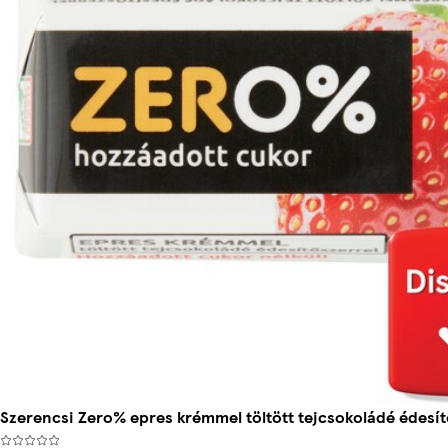
Szerencsi Zero% epres krémmel töltött tejcsokoládé édesítő