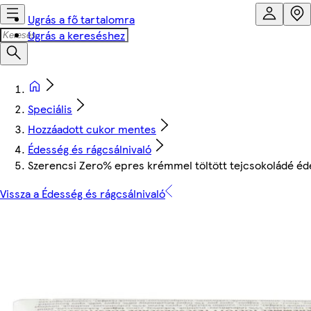
Ugrás a fő tartalomra
Ugrás a kereséshez
Speciális
Hozzáadott cukor mentes
Édesség és rágcsálnivaló
Szerencsi Zero% epres krémmel töltött tejcsokoládé éde
Vissza a Édesség és rágcsálnivaló