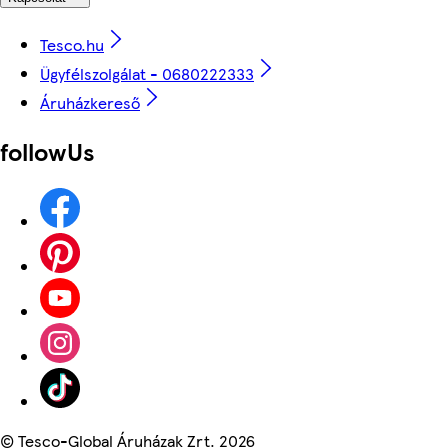
Tesco.hu
Ügyfélszolgálat - 0680222333
Áruházkereső
followUs
©
Tesco-Global Áruházak Zrt. 2026