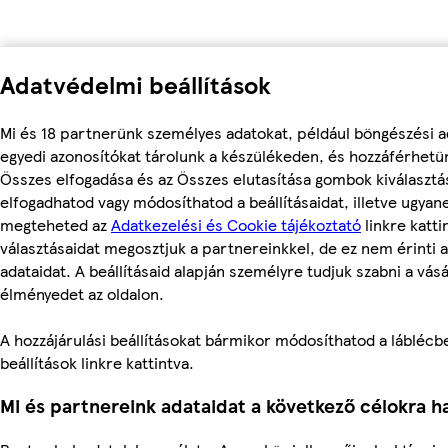
Adatvédelmi beállítások
Mi és 18 partnerünk személyes adatokat, például böngészési a
egyedi azonosítókat tárolunk a készülékeden, és hozzáférhetü
Összes elfogadása és az Összes elutasítása gombok kiválasztá
elfogadhatod vagy módosíthatod a beállításaidat, illetve ugyan
megteheted az
Adatkezelési és Cookie tájékoztató
linkre kattin
választásaidat megosztjuk a partnereinkkel, de ez nem érinti 
adataidat. A beállításaid alapján személyre tudjuk szabni a vásá
élményedet az oldalon.
A hozzájárulási beállításokat bármikor módosíthatod a láblécbe
beállítások linkre kattintva.
Mi és partnereink adataidat a következő célokra ha