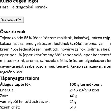
Külső cégek logói
Hazai Feldolgozású Termék
Összetevők
Összetevők
Tejcsokoládé 55% (édesítőszer: maltitok, kakaóvaj, zsíros
tejp
kakaómassza, emulgeálószer: lecitinek (
szója
), aroma: vanillin
krém 45% [édesítőszer: maltitok, növényi zsírok (pálma, shea)
eper por 1% [eper készítmény 68% (eper velő, eper koncentr
maltodextrin], aroma, színezék: céklavörös, emulgeálószer: lec
savanyúságot szabályozó anyag: tejsav], Kakaó szárazanyag a t
legalább 35%
Tápanyagtartalom
Átlagos tápérték
100 g termékben:
Energia:
2146 kJ/519 kcal
Zsír:
40 g
-amelyből telített zsírsavak:
21 g
Szénhidrát:
51 g