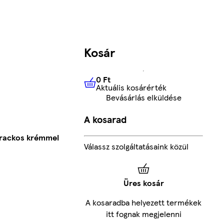
Kosár
0 Ft
Aktuális kosárérték
0 Ft
Aktuális kosárérték
Bevásárlás elküldése
A kosarad
arackos krémmel
Válassz szolgáltatásaink közül
Üres kosár
A kosaradba helyezett termékek
itt fognak megjelenni