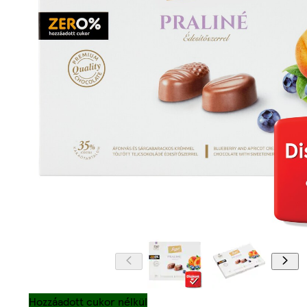
Hozzáadott cukor nélkül