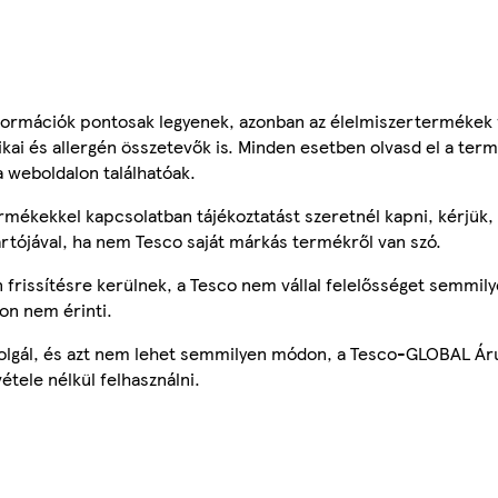
ormációk pontosak legyenek, azonban az élelmiszertermékek
tikai és allergén összetevők is. Minden esetben olvasd el a ter
a weboldalon találhatóak.
mékekkel kapcsolatban tájékoztatást szeretnél kapni, kérjük, 
ártójával, ha nem Tesco saját márkás termékről van szó.
frissítésre kerülnek, a Tesco nem vállal felelősséget semmily
on nem érinti.
szolgál, és azt nem lehet semmilyen módon, a Tesco-GLOBAL Ár
étele nélkül felhasználni.