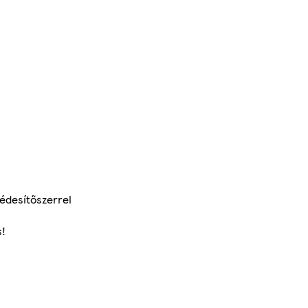
édesítőszerrel
s!