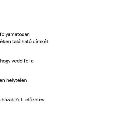
 folyamatosan
méken található címkét
hogy vedd fel a
en helytelen
uházak Zrt. előzetes