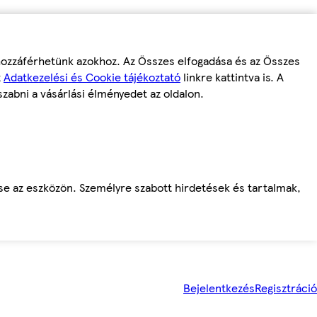
 hozzáférhetünk azokhoz. Az Összes elfogadása és az Összes
z
Adatkezelési és Cookie tájékoztató
linkre kattintva is. A
szabni a vásárlási élményedet az oldalon.
ése az eszközön. Személyre szabott hirdetések és tartalmak,
Bejelentkezés
Regisztráció