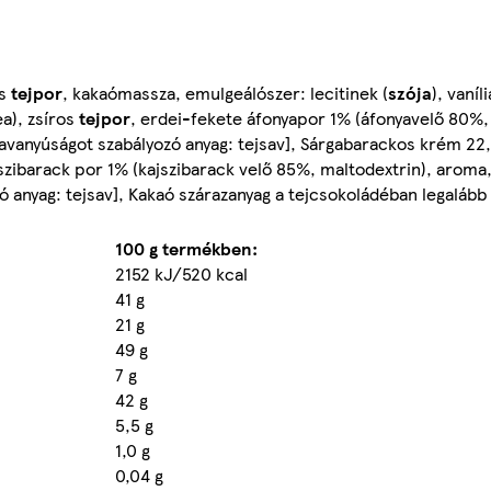
os
tejpor
, kakaómassza, emulgeálószer: lecitinek (
szója
), vaní
ea), zsíros
tejpor
, erdei-fekete áfonyapor 1% (áfonyavelő 80%,
savanyúságot szabályozó anyag: tejsav], Sárgabarackos krém 22
jszibarack por 1% (kajszibarack velő 85%, maltodextrin), aroma
zó anyag: tejsav], Kakaó szárazanyag a tejcsokoládéban legaláb
100 g termékben:
2152 kJ/520 kcal
41 g
21 g
49 g
7 g
42 g
5,5 g
1,0 g
0,04 g