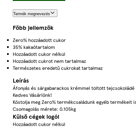
Termék megnevezés
Főbb jellemzők
Zero% hozzáadott cukor
35% kakaótartalom
Hozzáadott cukor nélkül
Hozzáadott cukrot nem tartalmaz
Természetes eredetű cukrokat tartalmaz
Leírás
Áfonyás és sárgabarackos krémmel töltött tejcsokoládé 
Kedves Vásárlónk!
Kóstolja meg Zero% termékcsaládunk egyéb termékeit i
Csomagolás mérete: 0.105kg
Külső cégek logói
Hozzáadott cukor nélkül