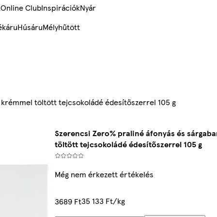
k
Online Club
Inspirációk
Nyár
ékáru
Húsáru
Mélyhűtött
krémmel töltött tejcsokoládé édesítőszerrel 105 g
Szerencsi Zero% praliné áfonyás és sárgab
töltött tejcsokoládé édesítőszerrel 105 g
Még nem érkezett értékelés
35 133 Ft/kg
3689 Ft