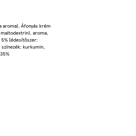
lia aroma), Áfonyás krém
 maltodextrin), aroma,
, 5% [édesítőszer:
, színezék: kurkumin,
b 35%