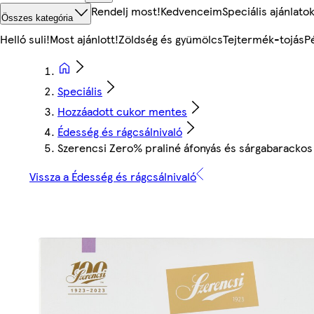
Rendelj most!
Kedvenceim
Speciális ajánlato
Összes kategória
Helló suli!
Most ajánlott!
Zöldség és gyümölcs
Tejtermék-tojás
P
Speciális
Hozzáadott cukor mentes
Édesség és rágcsálnivaló
Szerencsi Zero% praliné áfonyás és sárgabarackos 
Vissza a Édesség és rágcsálnivaló