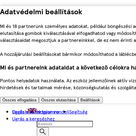
Adatvédelmi beállítások
Mi és 18 partnerünk személyes adatokat, például böngészési a
elutasítása gombok kiválasztásával elfogadhatod vagy módosíth
választásaidat megosztjuk a partnereinkkel, de ez nem érinti a
A hozzájárulási beállításokat bármikor módosíthatod a láblécben 
Mi és partnereink adataidat a következő célokra ha
Pontos helyadatok használata. Az eszköz jellemzőinek aktív viz
hirdetések és tartalmak mérése, közönségkutatás és szolgálta
Összes elfogadása
Összes elutasítása
Beállítások
Ugrás a fő tartalomra
English
Hogyan rendelj
Segítség
Ugrás a kereséshez