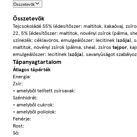
Összetevők
Összetevők
Tejcsokoládé 55% (édesítőszer: maltitok, kakaóvaj, zsír
22, 5% [édesítőszer: maltitok, növényi zsírok (pálma, sh
színezék: céklavörös, emulgeálószer: lecitinek (
szója
), 
maltitok, növényi zsírok (pálma, shea), zsíros
tejpor
, ka
emulgeálószer: lecitinek (
szója
), savanyúságot szabályo
Tápanyagtartalom
Átlagos tápérték
Energia:
Zsír:
- amelyből telített zsírsavak:
Szénhidrát:
- amelyből cukrok:
- amelyből poliolok:
Fehérje:
Rost:
Só: