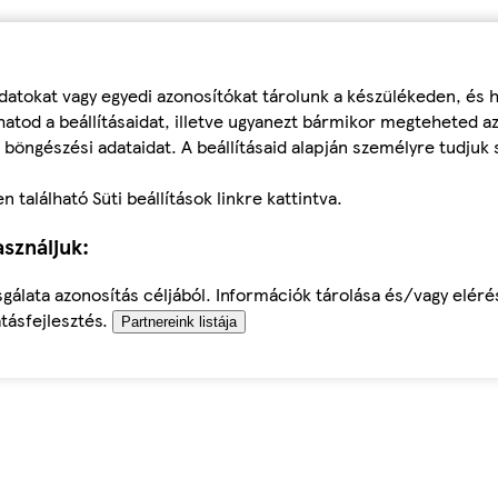
datokat vagy egyedi azonosítókat tárolunk a készülékeden, és
atod a beállításaidat, illetve ugyanezt bármikor megteheted a
 böngészési adataidat. A beállításaid alapján személyre tudjuk 
található Süti beállítások linkre kattintva.
sználjuk:
sgálata azonosítás céljából. Információk tárolása és/vagy elér
tásfejlesztés.
Partnereink listája