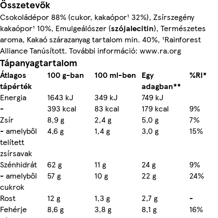
Összetevők
Csokoládépor 88% (cukor, kakaópor¹ 32%), Zsírszegény
kakaópor¹ 10%, Emulgeálószer (
szójalecitin
), Természetes
aroma, Kakaó szárazanyag tartalom min. 40%, ¹Rainforest
Alliance Tanúsított. További információ: www.ra.org
Tápanyagtartalom
Átlagos
100 g-ban
100 ml-ben
Egy
%RI*
tápérték
adagban**
Energia
1643 kJ
349 kJ
749 kJ
-
393 kcal
83 kcal
179 kcal
9%
Zsír
8,9 g
2,4 g
5,0 g
7%
- amelyből
4,6 g
1,4 g
3,0 g
15%
telített
zsírsavak
Szénhidrát
62 g
11 g
24 g
9%
- amelyből
57 g
10 g
22 g
24%
cukrok
Rost
12 g
1,3 g
2,7 g
-
Fehérje
8,6 g
3,8 g
8,1 g
16%