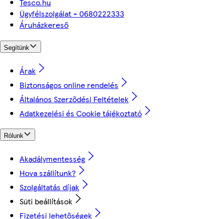
Tesco.hu
Ügyfélszolgálat - 0680222333
Áruházkereső
Segítünk
Árak
Biztonságos online rendelés
Általános Szerződési Feltételek
Adatkezelési és Cookie tájékoztató
Rólunk
Akadálymentesség
Hova szállítunk?
Szolgáltatás díjak
Süti beállítások
Fizetési lehetőségek