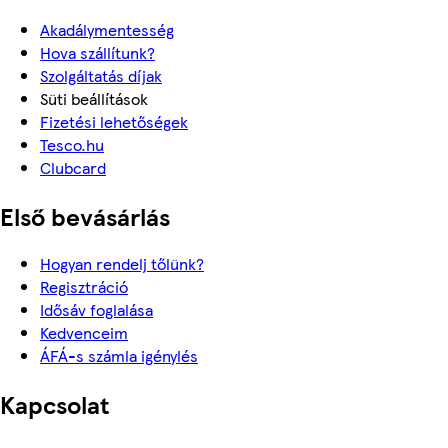
Akadálymentesség
Hova szállítunk?
Szolgáltatás díjak
Süti beállítások
Fizetési lehetőségek
Tesco.hu
Clubcard
Első bevásárlás
Hogyan rendelj tőlünk?
Regisztráció
Idősáv foglalása
Kedvenceim
ÁFÁ-s számla igénylés
Kapcsolat