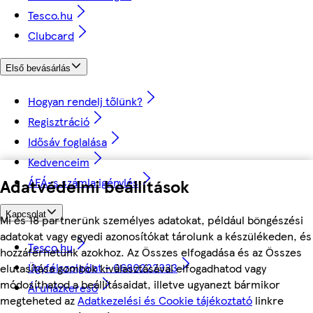
Tesco.hu
Clubcard
Első bevásárlás
Hogyan rendelj tőlünk?
Regisztráció
Idősáv foglalása
Kedvenceim
ÁFÁ-s számla igénylés
Adatvédelmi beállítások
Kapcsolat
Mi és 18 partnerünk személyes adatokat, például böngészési
adatokat vagy egyedi azonosítókat tárolunk a készülékeden, és
Tesco.hu
hozzáférhetünk azokhoz. Az Összes elfogadása és az Összes
Ügyfélszolgálat - 0680222333
elutasítása gombok kiválasztásával elfogadhatod vagy
módosíthatod a beállításaidat, illetve ugyanezt bármikor
Áruházkereső
megteheted az
Adatkezelési és Cookie tájékoztató
linkre