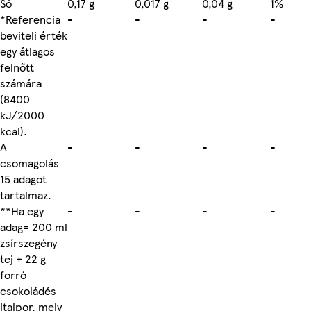
Só
0,17 g
0,017 g
0,04 g
1%
*Referencia
-
-
-
-
beviteli érték
egy átlagos
felnőtt
számára
(8400
kJ/2000
kcal).
A
-
-
-
-
csomagolás
15 adagot
tartalmaz.
**Ha egy
-
-
-
-
adag= 200 ml
zsírszegény
tej + 22 g
forró
csokoládés
italpor, mely