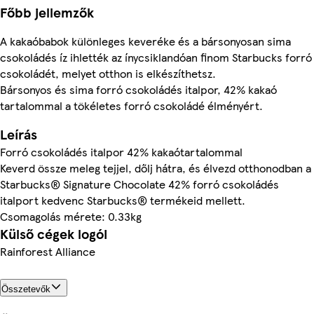
Főbb jellemzők
A kakaóbabok különleges keveréke és a bársonyosan sima
csokoládés íz ihlették az ínycsiklandóan finom Starbucks forró
csokoládét, melyet otthon is elkészíthetsz.
Bársonyos és sima forró csokoládés italpor, 42% kakaó
tartalommal a tökéletes forró csokoládé élményért.
Leírás
Forró csokoládés italpor 42% kakaótartalommal
Keverd össze meleg tejjel, dőlj hátra, és élvezd otthonodban a
Starbucks® Signature Chocolate 42% forró csokoládés
italport kedvenc Starbucks® termékeid mellett.
Csomagolás mérete: 0.33kg
Külső cégek logói
Rainforest Alliance
Összetevők