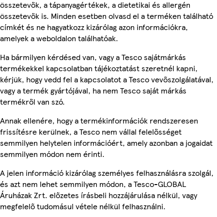
összetevők, a tápanyagértékek, a dietetikai és allergén
összetevők is. Minden esetben olvasd el a terméken található
címkét és ne hagyatkozz kizárólag azon információkra,
amelyek a weboldalon találhatóak.
Ha bármilyen kérdésed van, vagy a Tesco sajátmárkás
termékekkel kapcsolatban tájékoztatást szeretnél kapni,
kérjük, hogy vedd fel a kapcsolatot a Tesco vevőszolgálatával,
vagy a termék gyártójával, ha nem Tesco saját márkás
termékről van szó.
Annak ellenére, hogy a termékinformációk rendszeresen
frissítésre kerülnek, a Tesco nem vállal felelősséget
semmilyen helytelen információért, amely azonban a jogaidat
semmilyen módon nem érinti.
A jelen információ kizárólag személyes felhasználásra szolgál,
és azt nem lehet semmilyen módon, a Tesco-GLOBAL
Áruházak Zrt. előzetes írásbeli hozzájárulása nélkül, vagy
megfelelő tudomásul vétele nélkül felhasználni.