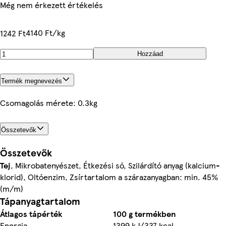
Még nem érkezett értékelés
4140 Ft/kg
1242 Ft
Hozzáad
Termék megnevezés
Csomagolás mérete: 0.3kg
Összetevők
Összetevők
Tej
, Mikrobatenyészet, Étkezési só, Szilárdító anyag (kalcium-
klorid), Oltóenzim, Zsírtartalom a szárazanyagban: min. 45%
(m/m)
Tápanyagtartalom
Átlagos tápérték
100 g termékben
Energia
1399 kJ/337 kcal