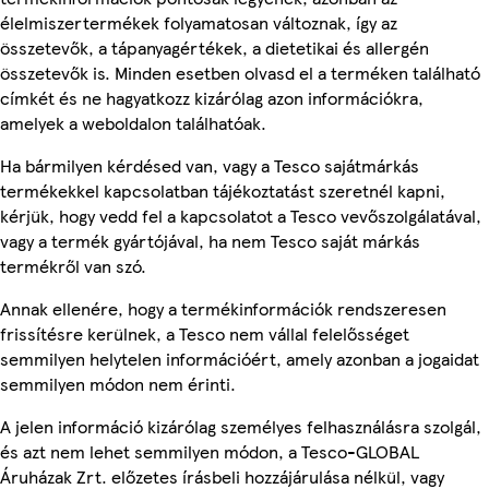
élelmiszertermékek folyamatosan változnak, így az
összetevők, a tápanyagértékek, a dietetikai és allergén
összetevők is. Minden esetben olvasd el a terméken található
címkét és ne hagyatkozz kizárólag azon információkra,
amelyek a weboldalon találhatóak.
Ha bármilyen kérdésed van, vagy a Tesco sajátmárkás
termékekkel kapcsolatban tájékoztatást szeretnél kapni,
kérjük, hogy vedd fel a kapcsolatot a Tesco vevőszolgálatával,
vagy a termék gyártójával, ha nem Tesco saját márkás
termékről van szó.
Annak ellenére, hogy a termékinformációk rendszeresen
frissítésre kerülnek, a Tesco nem vállal felelősséget
semmilyen helytelen információért, amely azonban a jogaidat
semmilyen módon nem érinti.
A jelen információ kizárólag személyes felhasználásra szolgál,
és azt nem lehet semmilyen módon, a Tesco-GLOBAL
Áruházak Zrt. előzetes írásbeli hozzájárulása nélkül, vagy