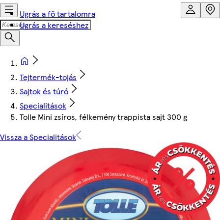
Ugrás a fő tartalomra
Ugrás a kereséshez
Tejtermék-tojás
Sajtok és túró
Specialitások
Tolle Mini zsíros, félkemény trappista sajt 300 g
Vissza a Specialitások