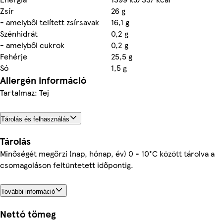
Zsír
26 g
- amelyből telített zsírsavak
16,1 g
Szénhidrát
0,2 g
- amelyből cukrok
0,2 g
Fehérje
25,5 g
Só
1,5 g
Allergén információ
Tartalmaz: Tej
Tárolás és felhasználás
Tárolás
Minőségét megőrzi (nap, hónap, év) 0 - 10°C között tárolva a
csomagoláson feltüntetett időpontig.
További információ
Nettó tömeg