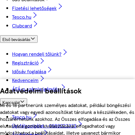
Fizetési lehetőségek
Tesco.hu
Clubcard
Első bevásárlás
Hogyan rendelj tőlünk?
Regisztráció
Idősáv foglalása
Kedvenceim
ÁFÁ-s számla igénylés
Adatvédelmi beállítások
Kapcsolat
Mi és 18 partnerünk személyes adatokat, például böngészési
adatokat vagy egyedi azonosítókat tárolunk a készülékeden, és
Tesco.hu
hozzáférhetünk azokhoz. Az Összes elfogadása és az Összes
Ügyfélszolgálat - 0680222333
elutasítása gombok kiválasztásával elfogadhatod vagy
módosíthatod a beállításaidat, illetve ugyanezt bármikor
Áruházkereső