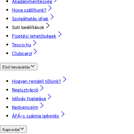
Akadálymentesség
Hova szállítunk?
Szolgáltatás díjak
Süti beállítások
Fizetési lehetőségek
Tesco.hu
Clubcard
Első bevásárlás
Hogyan rendelj tőlünk?
Regisztráció
Idősáv foglalása
Kedvenceim
ÁFÁ-s számla igénylés
Kapcsolat