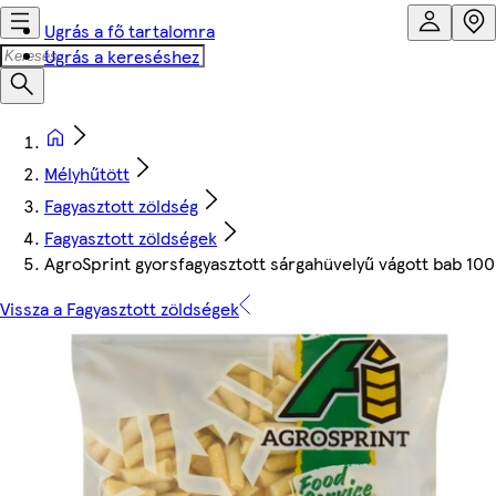
Ugrás a fő tartalomra
Ugrás a kereséshez
Mélyhűtött
Fagyasztott zöldség
Fagyasztott zöldségek
AgroSprint gyorsfagyasztott sárgahüvelyű vágott bab 100
Vissza a Fagyasztott zöldségek