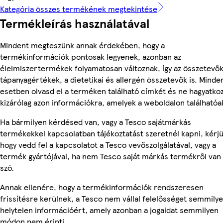
Kategória összes termékének megtekintése
Termékleírás használatával
Mindent megteszünk annak érdekében, hogy a
termékinformációk pontosak legyenek, azonban az
élelmiszertermékek folyamatosan változnak, így az összetevők
tápanyagértékek, a dietetikai és allergén összetevők is. Minde
esetben olvasd el a terméken található címkét és ne hagyatko
kizárólag azon információkra, amelyek a weboldalon találhatóa
Ha bármilyen kérdésed van, vagy a Tesco sajátmárkás
termékekkel kapcsolatban tájékoztatást szeretnél kapni, kérjü
hogy vedd fel a kapcsolatot a Tesco vevőszolgálatával, vagy a
termék gyártójával, ha nem Tesco saját márkás termékről van
szó.
Annak ellenére, hogy a termékinformációk rendszeresen
frissítésre kerülnek, a Tesco nem vállal felelősséget semmily
helytelen információért, amely azonban a jogaidat semmilyen
módon nem érinti.