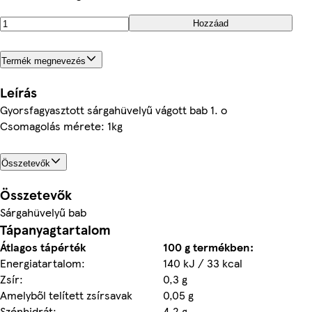
Hozzáad
Termék megnevezés
Leírás
Gyorsfagyasztott sárgahüvelyű vágott bab 1. o
Csomagolás mérete: 1kg
Összetevők
Összetevők
Sárgahüvelyű bab
Tápanyagtartalom
Átlagos tápérték
100 g termékben:
Energiatartalom:
140 kJ / 33 kcal
Zsír:
0,3 g
Amelyből telített zsírsavak
0,05 g
Szénhidrát:
4,2 g