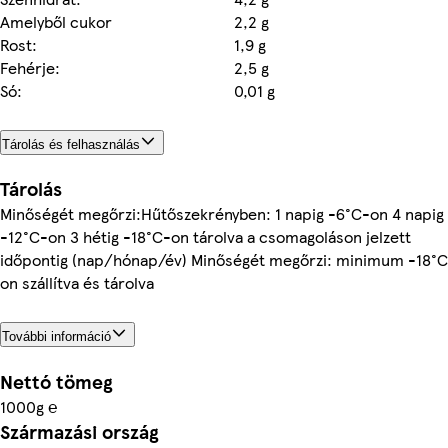
Amelyből cukor
2,2 g
Rost:
1,9 g
Fehérje:
2,5 g
Só:
0,01 g
Tárolás és felhasználás
Tárolás
Minőségét megőrzi:Hűtőszekrényben: 1 napig -6°C-on 4 napig
-12°C-on 3 hétig -18°C-on tárolva a csomagoláson jelzett
időpontig (nap/hónap/év) Minőségét megőrzi: minimum -18°
on szállítva és tárolva
További információ
Nettó tömeg
1000g ℮
Származási ország