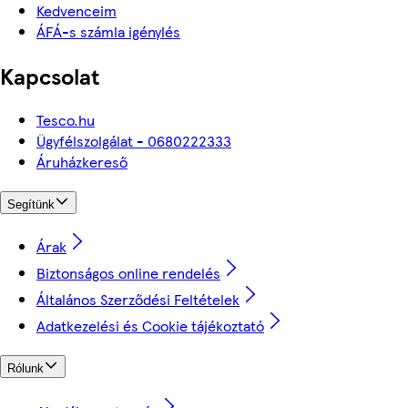
Kedvenceim
ÁFÁ-s számla igénylés
Kapcsolat
Tesco.hu
Ügyfélszolgálat - 0680222333
Áruházkereső
Segítünk
Árak
Biztonságos online rendelés
Általános Szerződési Feltételek
Adatkezelési és Cookie tájékoztató
Rólunk