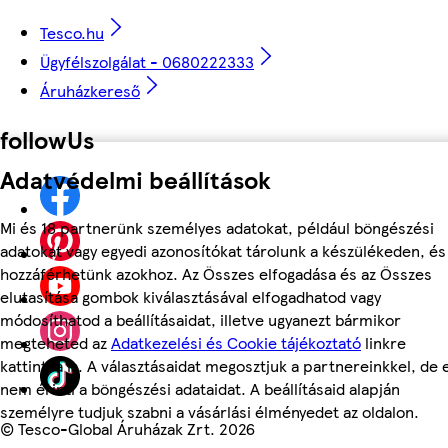
Tesco.hu
Ügyfélszolgálat - 0680222333
Áruházkereső
followUs
Adatvédelmi beállítások
Mi és 18 partnerünk személyes adatokat, például böngészési
adatokat vagy egyedi azonosítókat tárolunk a készülékeden, és
hozzáférhetünk azokhoz. Az Összes elfogadása és az Összes
elutasítása gombok kiválasztásával elfogadhatod vagy
módosíthatod a beállításaidat, illetve ugyanezt bármikor
megteheted az
Adatkezelési és Cookie tájékoztató
linkre
kattintva is. A választásaidat megosztjuk a partnereinkkel, de 
nem érinti a böngészési adataidat. A beállításaid alapján
személyre tudjuk szabni a vásárlási élményedet az oldalon.
©
Tesco-Global Áruházak Zrt. 2026