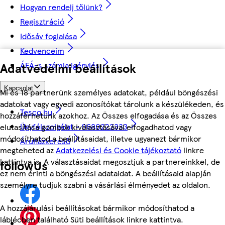
Hogyan rendelj tőlünk?
Regisztráció
Idősáv foglalása
Kedvenceim
ÁFÁ-s számla igénylés
Adatvédelmi beállítások
Kapcsolat
Mi és 18 partnerünk személyes adatokat, például böngészési
adatokat vagy egyedi azonosítókat tárolunk a készülékeden, és
Tesco.hu
hozzáférhetünk azokhoz. Az Összes elfogadása és az Összes
Ügyfélszolgálat - 0680222333
elutasítása gombok kiválasztásával elfogadhatod vagy
módosíthatod a beállításaidat, illetve ugyanezt bármikor
Áruházkereső
megteheted az
Adatkezelési és Cookie tájékoztató
linkre
kattintva is. A választásaidat megosztjuk a partnereinkkel, de
followUs
ez nem érinti a böngészési adataidat. A beállításaid alapján
személyre tudjuk szabni a vásárlási élményedet az oldalon.
A hozzájárulási beállításokat bármikor módosíthatod a
láblécben található Süti beállítások linkre kattintva.