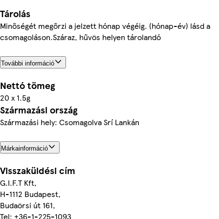
Tárolás
Minőségét megőrzi a jelzett hónap végéig. (hónap-év) lásd a
csomagoláson.Száraz, hűvös helyen tárolandó
További információ
Nettó tömeg
20 x 1.5g
Származási ország
Származási hely: Csomagolva Srí Lankán
Márkainformáció
Visszaküldési cím
G.I.F.T Kft,
H-1112 Budapest,
Budaörsi út 161,
Tel: +36-1-225-1093