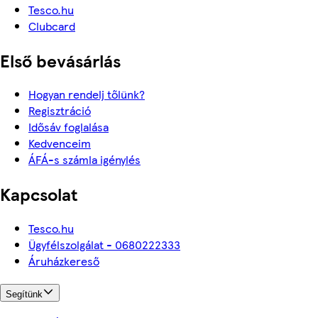
Tesco.hu
Clubcard
Első bevásárlás
Hogyan rendelj tőlünk?
Regisztráció
Idősáv foglalása
Kedvenceim
ÁFÁ-s számla igénylés
Kapcsolat
Tesco.hu
Ügyfélszolgálat - 0680222333
Áruházkereső
Segítünk