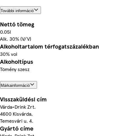
További információ
Nettó tömeg
0.05l
Alk. 30% (V/V)
Alkoholtartalom térfogatszázalékban
30% vol
Alkoholtípus
Tömény szesz
Márkainformáció
Visszaküldési cím
Várda-Drink Zrt.
4600 Kisvárda,
Temesvári u. 4.
Gyártó címe
Várda-Drink Zrt.