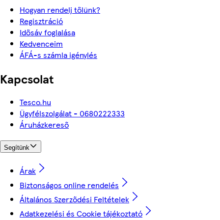
Hogyan rendelj tőlünk?
Regisztráció
Idősáv foglalása
Kedvenceim
ÁFÁ-s számla igénylés
Kapcsolat
Tesco.hu
Ügyfélszolgálat - 0680222333
Áruházkereső
Segítünk
Árak
Biztonságos online rendelés
Általános Szerződési Feltételek
Adatkezelési és Cookie tájékoztató