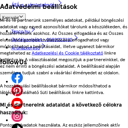
Adatvédelmi beállítások
ÁFÁ-s számla igénylés
Kapcsolat
Mi és 18 partnerünk személyes adatokat, például böngészési
adatokat vagy egyedi azonosítókat tárolunk a készülékeden, és
Tesco.hu
hozzáférhetünk azokhoz. Az Összes elfogadása és az Összes
Ügyfélszolgálat - 0680222333
elutasítása gombok kiválasztásával elfogadhatod vagy
módosíthatod a beállításaidat, illetve ugyanezt bármikor
Áruházkereső
megteheted az
Adatkezelési és Cookie tájékoztató
linkre
kattintva is. A választásaidat megosztjuk a partnereinkkel, de
followUs
ez nem érinti a böngészési adataidat. A beállításaid alapján
személyre tudjuk szabni a vásárlási élményedet az oldalon.
A hozzájárulási beállításokat bármikor módosíthatod a
láblécben található Süti beállítások linkre kattintva.
Mi és partnereink adataidat a következő célokra
használjuk:
Pontos helyadatok használata. Az eszköz jellemzőinek aktív