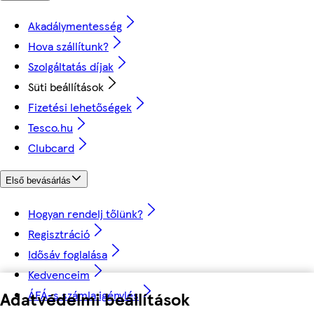
Akadálymentesség
Hova szállítunk?
Szolgáltatás díjak
Süti beállítások
Fizetési lehetőségek
Tesco.hu
Clubcard
Első bevásárlás
Hogyan rendelj tőlünk?
Regisztráció
Idősáv foglalása
Kedvenceim
Adatvédelmi beállítások
ÁFÁ-s számla igénylés