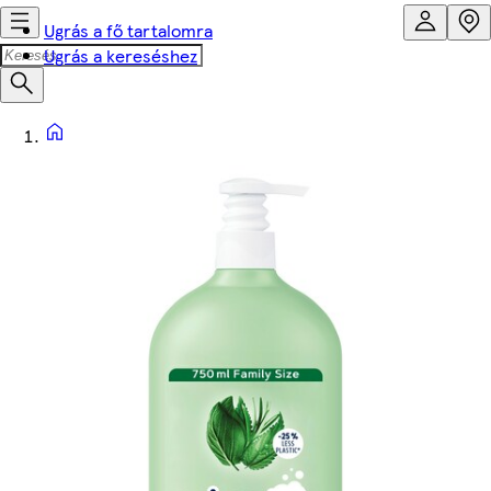
Ugrás a fő tartalomra
Ugrás a kereséshez