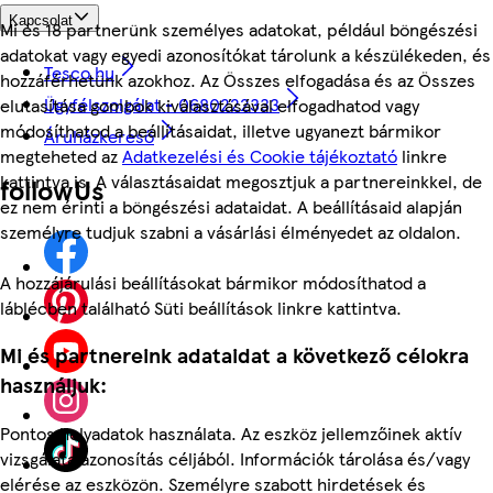
Kapcsolat
Mi és 18 partnerünk személyes adatokat, például böngészési
adatokat vagy egyedi azonosítókat tárolunk a készülékeden, és
Tesco.hu
hozzáférhetünk azokhoz. Az Összes elfogadása és az Összes
Ügyfélszolgálat - 0680222333
elutasítása gombok kiválasztásával elfogadhatod vagy
módosíthatod a beállításaidat, illetve ugyanezt bármikor
Áruházkereső
megteheted az
Adatkezelési és Cookie tájékoztató
linkre
kattintva is. A választásaidat megosztjuk a partnereinkkel, de
followUs
ez nem érinti a böngészési adataidat. A beállításaid alapján
személyre tudjuk szabni a vásárlási élményedet az oldalon.
A hozzájárulási beállításokat bármikor módosíthatod a
láblécben található Süti beállítások linkre kattintva.
Mi és partnereink adataidat a következő célokra
használjuk:
Pontos helyadatok használata. Az eszköz jellemzőinek aktív
vizsgálata azonosítás céljából. Információk tárolása és/vagy
elérése az eszközön. Személyre szabott hirdetések és