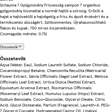
Schauma 7 Gyógynövény Frissesség sampon 7 organikus
gyógynövény kivonattal a normál hajtól a zsírosig. Erősíti a
hajat a hajtövektől a hajvégekig a friss és ápolt érzésért és a
természetes dússágért. Szilikonmentes. Újrahasznosítható
flakon és kupak. 750 ml-es kiszerelésben.
Csomagolás mérete: 0.75l
Összetevők
Összetevők
Aqua (Water, Eau), Sodium Laureth Sulfate, Sodium Chloride,
Cocamidopropyl Betaine, Chamomilla Recutita (Matricaria)
Flower Extract, Salvia Officinalis (Sage) Leaf Extract, Melissa
Officinalis Leaf Extract, Urtica Dioica (Nettle) Extract,
Equisetum Arvense Extract, Rosmarinus Officinalis
(Rosemary) Leaf Extract, Humulus Lupulus (Hops) Extract,
Sodium Benzoate, Coco-Glucoside, Glyceryl Oleate, Citric
Acid, Glycol Distearate, Parfum (Fragrance), Laureth-4, PEG-
7 Glyceryl Cocoate, Hydrogenated Castor Oil, Linalool,