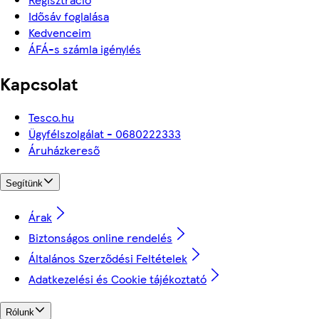
Idősáv foglalása
Kedvenceim
ÁFÁ-s számla igénylés
Kapcsolat
Tesco.hu
Ügyfélszolgálat - 0680222333
Áruházkereső
Segítünk
Árak
Biztonságos online rendelés
Általános Szerződési Feltételek
Adatkezelési és Cookie tájékoztató
Rólunk