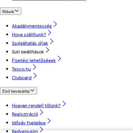
Rólunk
Akadálymentesség
Hova szállítunk?
Szolgáltatás díjak
Süti beállítások
Fizetési lehetőségek
Tesco.hu
Clubcard
Első bevásárlás
Hogyan rendelj tőlünk?
Regisztráció
Idősáv foglalása
Kedvenceim