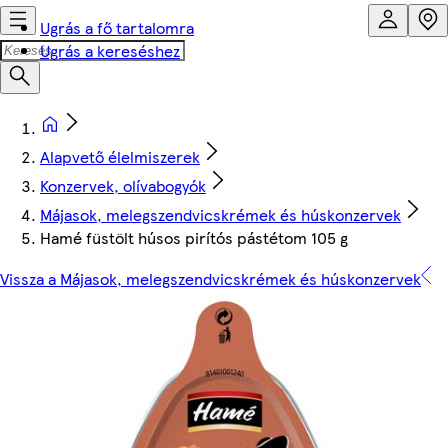
Ugrás a fő tartalomra
Ugrás a kereséshez
Alapvető élelmiszerek
Konzervek, olívabogyók
Májasok, melegszendvicskrémek és húskonzervek
Hamé füstölt húsos pirítós pástétom 105 g
Vissza a Májasok, melegszendvicskrémek és húskonzervek