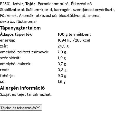
E250), Ivóvíz,
Tojás
, Paradicsompüré, Étkezési só,
Stabilizátorok (kálium-klorid, karragén, szentjánoskenyérliszt),
Fűszerek, Aromák (étkezési só, élesztőkivonat, aroma,
dextróz, füstaroma)
Tápanyagtartalom
Átlagos tápérték
100 g termékben:
energia:
1094 kJ /265 kcal
zsír:
24,5 g
amelyből telített zsírsavak:
7,9 g
szénhidrát:
1,9 g
amelyből cukrok:
0,7 g
rost:
0,3 g
fehérje:
9,0 g
só:
1,6 g
Allergén információ
Szóját és tejet tartalmazhat.
Tárolás és felhasználás