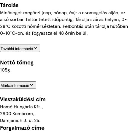
Tárolás
Minőségét megőrzi (nap, hónap, év): a csomagolás alján, az
alsó sorban feltüntetett időpontig. Tárolja száraz helyen, 0-
28°C közötti hőmérsékleten. Felbontás után tárolja hűtőben
0-10°C-on, és fogyassza el 48 órán belül.
További információ
Nettó tömeg
105g
Márkainformáció
Visszaküldési cím
Hamé Hungária Kft.,
2900 Komárom,
Damjanich J. u. 25.
Forgalmazó címe