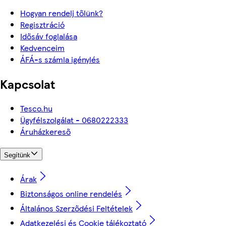
Hogyan rendelj tőlünk?
Regisztráció
Idősáv foglalása
Kedvenceim
ÁFÁ-s számla igénylés
Kapcsolat
Tesco.hu
Ügyfélszolgálat - 0680222333
Áruházkereső
Segítünk
Árak
Biztonságos online rendelés
Általános Szerződési Feltételek
Adatkezelési és Cookie tájékoztató