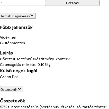
Hozzáad
Termék megnevezés
Főbb jellemzők
Vidék ízei
Gluténmentes
Leírás
Hőkezelt sertéshúskészítmény-konzerv.
Csomagolás mérete: 0.105kg
Külső cégek logói
Green Dot
Összetevők
Összetevők
57% füstölt sertéshús (sertéshús, étkezési só, tartósítószer: