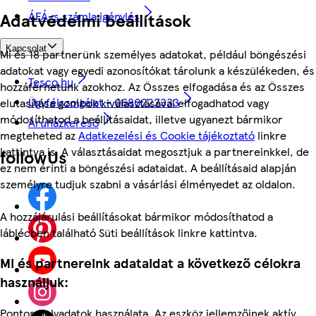
ÁFÁ-s számla igénylés
Adatvédelmi beállítások
Kapcsolat
Mi és 18 partnerünk személyes adatokat, például böngészési
adatokat vagy egyedi azonosítókat tárolunk a készülékeden, és
Tesco.hu
hozzáférhetünk azokhoz. Az Összes elfogadása és az Összes
Ügyfélszolgálat - 0680222333
elutasítása gombok kiválasztásával elfogadhatod vagy
módosíthatod a beállításaidat, illetve ugyanezt bármikor
Áruházkereső
megteheted az
Adatkezelési és Cookie tájékoztató
linkre
kattintva is. A választásaidat megosztjuk a partnereinkkel, de
followUs
ez nem érinti a böngészési adataidat. A beállításaid alapján
személyre tudjuk szabni a vásárlási élményedet az oldalon.
A hozzájárulási beállításokat bármikor módosíthatod a
láblécben található Süti beállítások linkre kattintva.
Mi és partnereink adataidat a következő célokra
használjuk:
Pontos helyadatok használata. Az eszköz jellemzőinek aktív