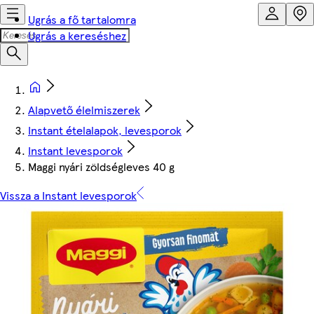
Ugrás a fő tartalomra
Ugrás a kereséshez
Alapvető élelmiszerek
Instant ételalapok, levesporok
Instant levesporok
Maggi nyári zöldségleves 40 g
Vissza a Instant levesporok