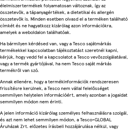
élelmiszertermékek folyamatosan változnak, így az
összetevők, a tápanyagértékek, a dietetikai és allergén
összetevők is. Minden esetben olvasd el a terméken található
címkét és ne hagyatkozz kizárólag azon információkra,
amelyek a weboldalon találhatóak.
Ha bármilyen kérdésed van, vagy a Tesco sajátmárkás
termékekkel kapcsolatban tájékoztatást szeretnél kapni,
kérjük, hogy vedd fel a kapcsolatot a Tesco vevőszolgálatával,
vagy a termék gyártójával, ha nem Tesco saját márkás
termékről van szó.
Annak ellenére, hogy a termékinformációk rendszeresen
frissítésre kerülnek, a Tesco nem vállal felelősséget
semmilyen helytelen információért, amely azonban a jogaidat
semmilyen módon nem érinti.
A jelen információ kizárólag személyes felhasználásra szolgál,
és azt nem lehet semmilyen módon, a Tesco-GLOBAL
Áruházak Zrt. előzetes írásbeli hozzájárulása nélkül, vagy