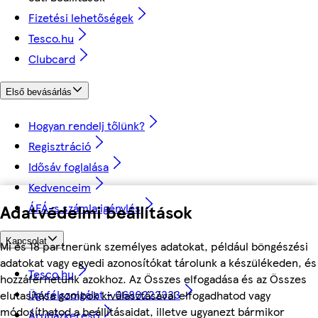
Fizetési lehetőségek
Tesco.hu
Clubcard
Első bevásárlás
Hogyan rendelj tőlünk?
Regisztráció
Idősáv foglalása
Kedvenceim
Adatvédelmi beállítások
ÁFÁ-s számla igénylés
Kapcsolat
Mi és 18 partnerünk személyes adatokat, például böngészési
adatokat vagy egyedi azonosítókat tárolunk a készülékeden, és
Tesco.hu
hozzáférhetünk azokhoz. Az Összes elfogadása és az Összes
Ügyfélszolgálat - 0680222333
elutasítása gombok kiválasztásával elfogadhatod vagy
módosíthatod a beállításaidat, illetve ugyanezt bármikor
Áruházkereső