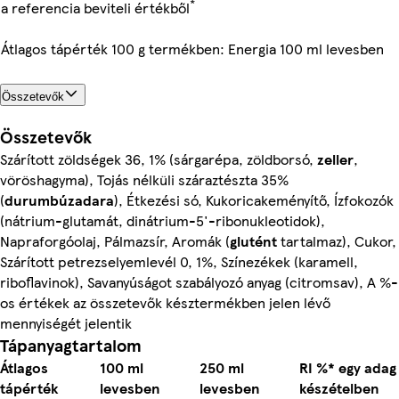
*
a referencia beviteli értékből
Átlagos tápérték 100 g termékben: Energia 100 ml levesben
Összetevők
Összetevők
Szárított zöldségek 36, 1% (sárgarépa, zöldborsó,
zeller
,
vöröshagyma), Tojás nélküli száraztészta 35%
(
durumbúzadara
), Étkezési só, Kukoricakeményítő, Ízfokozók
(nátrium-glutamát, dinátrium-5'-ribonukleotidok),
Napraforgóolaj, Pálmazsír, Aromák (
glutént
tartalmaz), Cukor,
Szárított petrezselyemlevél 0, 1%, Színezékek (karamell,
riboflavinok), Savanyúságot szabályozó anyag (citromsav), A %-
os értékek az összetevők késztermékben jelen lévő
mennyiségét jelentik
Tápanyagtartalom
Átlagos
100 ml
250 ml
RI %* egy adag
tápérték
levesben
levesben
készételben