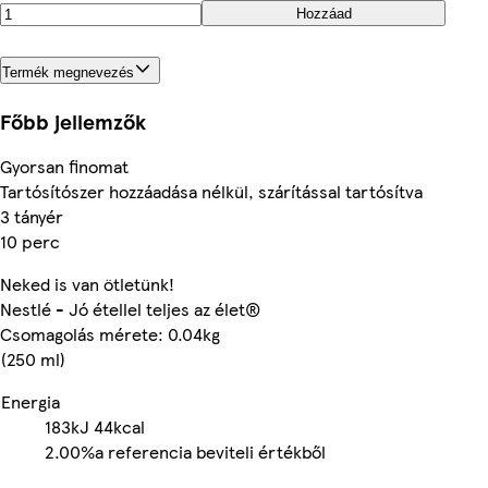
Hozzáad
Termék megnevezés
Főbb jellemzők
Gyorsan finomat
Tartósítószer hozzáadása nélkül, szárítással tartósítva
3 tányér
10 perc
Neked is van ötletünk!
Nestlé - Jó étellel teljes az élet®
Csomagolás mérete: 0.04kg
(250 ml)
Energia
183kJ
44kcal
2.00%
a referencia beviteli értékből