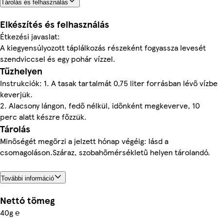
Tárolás és felhasználás
Elkészítés és felhasználás
Étkezési javaslat:
A kiegyensúlyozott táplálkozás részeként fogyassza levesét
szendviccsel és egy pohár vízzel.
Tűzhelyen
Instrukciók: 1. A tasak tartalmát 0,75 liter forrásban lévő vízbe
keverjük.
2. Alacsony lángon, fedő nélkül, időnként megkeverve, 10
perc alatt készre főzzük.
Tárolás
Minőségét megőrzi a jelzett hónap végéig: lásd a
csomagoláson.Száraz, szobahőmérsékletű helyen tárolandó.
További információ
Nettó tömeg
40g ℮