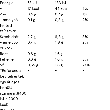
Energia
73 kJ
183 kJ
-
17 kcal
44 kcal
2%
Zsír
0,5 g
0,7 g
1%
- amelyből
0,1 g
0,3 g
2%
telített
zsírsavak
Szénhidrát
2,7 g
6,8 g
3%
- amelyből
0,7 g
1,8 g
2%
cukrok
Rost
0,6 g
1,6 g
-
Fehérje
0,6 g
1,6 g
3%
Só
0,65 g
1,6 g
27%
*Referencia
-
-
-
beviteli érték
egy átlagos
felnőtt
számára (8400
kJ / 2000
kcal).
250 ml leves
-
-
-