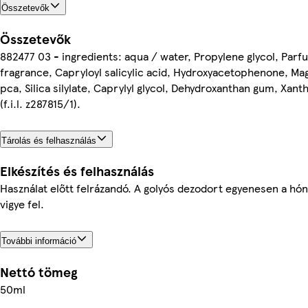
Összetevők
Összetevők
882477 03 - ingredients: aqua / water, Propylene glycol, Parf
fragrance, Capryloyl salicylic acid, Hydroxyacetophenone, M
pca, Silica silylate, Caprylyl glycol, Dehydroxanthan gum, Xan
(f.i.l. z287815/1).
Tárolás és felhasználás
Elkészítés és felhasználás
Használat előtt felrázandó. A golyós dezodort egyenesen a hón
vigye fel.
További információ
Nettó tömeg
50ml