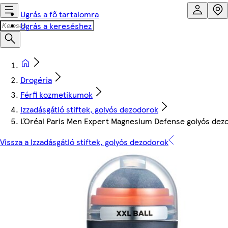
Ugrás a fő tartalomra
Ugrás a kereséshez
Drogéria
Férfi kozmetikumok
Izzadásgátló stiftek, golyós dezodorok
ĽOréal Paris Men Expert Magnesium Defense golyós dez
Vissza a Izzadásgátló stiftek, golyós dezodorok