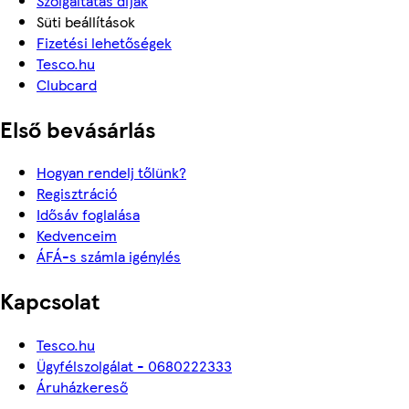
Szolgáltatás díjak
Süti beállítások
Fizetési lehetőségek
Tesco.hu
Clubcard
Első bevásárlás
Hogyan rendelj tőlünk?
Regisztráció
Idősáv foglalása
Kedvenceim
ÁFÁ-s számla igénylés
Kapcsolat
Tesco.hu
Ügyfélszolgálat - 0680222333
Áruházkereső