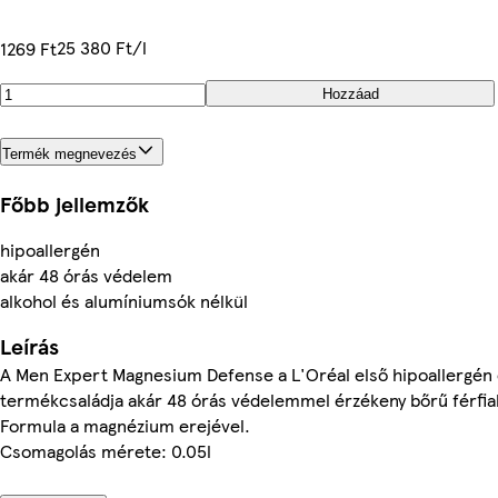
25 380 Ft/l
1269 Ft
Hozzáad
Termék megnevezés
Főbb jellemzők
hipoallergén
akár 48 órás védelem
alkohol és alumíniumsók nélkül
Leírás
A Men Expert Magnesium Defense a L'Oréal első hipoallergén
termékcsaládja akár 48 órás védelemmel érzékeny bőrű férfia
Formula a magnézium erejével.
Csomagolás mérete: 0.05l