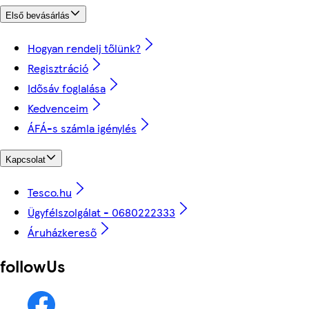
Első bevásárlás
Hogyan rendelj tőlünk?
Regisztráció
Idősáv foglalása
Kedvenceim
ÁFÁ-s számla igénylés
Kapcsolat
Tesco.hu
Ügyfélszolgálat - 0680222333
Áruházkereső
followUs