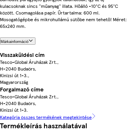
kulacsoknak sincs "műanyag" illata. Hőálló -10°C és 95°C
között. Csomagolása papír. Űrtartalma: 600 ml.
Mosogatógépbe és mikrohullámú sütőbe nem tehető! Méret:
65x240 mm.
Márkainformáció
Visszaküldési cím
Tesco-Global Áruházak Zrt.,
H-2040 Budaörs,
Kinizsi út 1-3.,
Magyarország
Forgalmazó címe
Tesco-Global Áruházak Zrt.,
H-2040 Budaörs,
Kinizsi út 1-3.
Kategória összes termékének megtekintése
Termékleírás használatával