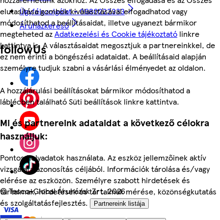
Ügyfélszolgálat - 0680222333
elutasítása gombok kiválasztásával elfogadhatod vagy
módosíthatod a beállításaidat, illetve ugyanezt bármikor
Áruházkereső
megteheted az
Adatkezelési és Cookie tájékoztató
linkre
kattintva is. A választásaidat megosztjuk a partnereinkkel, de
followUs
ez nem érinti a böngészési adataidat. A beállításaid alapján
személyre tudjuk szabni a vásárlási élményedet az oldalon.
A hozzájárulási beállításokat bármikor módosíthatod a
láblécben található Süti beállítások linkre kattintva.
Mi és partnereink adataidat a következő célokra
használjuk:
Pontos helyadatok használata. Az eszköz jellemzőinek aktív
vizsgálata azonosítás céljából. Információk tárolása és/vagy
elérése az eszközön. Személyre szabott hirdetések és
©
Tesco-Global Áruházak Zrt. 2026
tartalmak, hirdetések és tartalmak mérése, közönségkutatás
és szolgáltatásfejlesztés.
Partnereink listája