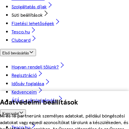
Szolgáltatás díjak
Süti beállítások
Fizetési lehetőségek
Tesco.hu
Clubcard
Első bevásárlás
Hogyan rendelj tőlünk?
Regisztráció
Idősáv foglalása
Kedvenceim
Adatvédelmi beállítások
ÁFÁ-s számla igénylés
Kapcsolat
Mi és 18 partnerünk személyes adatokat, például böngészési
adatokat vagy egyedi azonosítókat tárolunk a készülékeden, és
Tesco.hu
hozzáférhetünk azokhoz. Az Összes elfogadása és az Összes