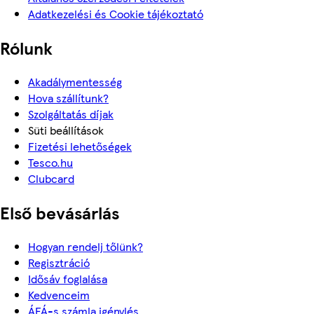
Adatkezelési és Cookie tájékoztató
Rólunk
Akadálymentesség
Hova szállítunk?
Szolgáltatás díjak
Süti beállítások
Fizetési lehetőségek
Tesco.hu
Clubcard
Első bevásárlás
Hogyan rendelj tőlünk?
Regisztráció
Idősáv foglalása
Kedvenceim
ÁFÁ-s számla igénylés