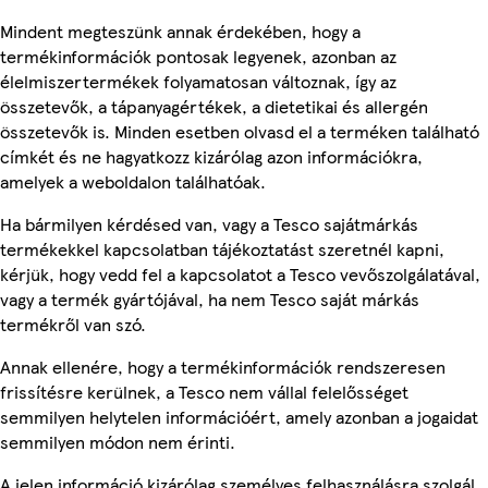
Mindent megteszünk annak érdekében, hogy a
termékinformációk pontosak legyenek, azonban az
élelmiszertermékek folyamatosan változnak, így az
összetevők, a tápanyagértékek, a dietetikai és allergén
összetevők is. Minden esetben olvasd el a terméken található
címkét és ne hagyatkozz kizárólag azon információkra,
amelyek a weboldalon találhatóak.
Ha bármilyen kérdésed van, vagy a Tesco sajátmárkás
termékekkel kapcsolatban tájékoztatást szeretnél kapni,
kérjük, hogy vedd fel a kapcsolatot a Tesco vevőszolgálatával,
vagy a termék gyártójával, ha nem Tesco saját márkás
termékről van szó.
Annak ellenére, hogy a termékinformációk rendszeresen
frissítésre kerülnek, a Tesco nem vállal felelősséget
semmilyen helytelen információért, amely azonban a jogaidat
semmilyen módon nem érinti.
A jelen információ kizárólag személyes felhasználásra szolgál,