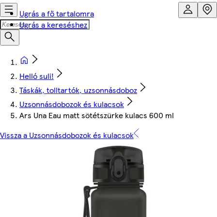
Ugrás a fő tartalomra
Ugrás a kereséshez
Helló suli!
Táskák, tolltartók, uzsonnásdoboz
Uzsonnásdobozok és kulacsok
Ars Una Eau matt sötétszürke kulacs 600 ml
Vissza a Uzsonnásdobozok és kulacsok