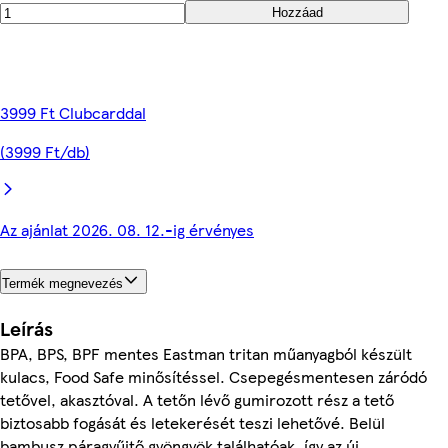
Hozzáad
3999 Ft Clubcarddal
(3999 Ft/db)
Az ajánlat 2026. 08. 12.-ig érvényes
Termék megnevezés
Leírás
BPA, BPS, BPF mentes Eastman tritan műanyagból készült
kulacs, Food Safe minősítéssel. Csepegésmentesen záródó
tetővel, akasztóval. A tetőn lévő gumirozott rész a tető
biztosabb fogását és letekerését teszi lehetővé. Belül
bambusz páragyűjtő gyöngyök találhatóak, így az új