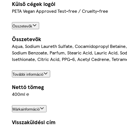
Külső cégek logói
PETA Vegan Approved Test-free / Cruelty-free
Összetevők
Összetevők
Aqua, Sodium Laureth Sulfate, Cocamidopropyl Betaine, 
Sodium Benzoate, Parfum, Stearic Acid, Lauric Acid, So
Isethionate, Citric Acid, PPG-6, Acetyl Cedrene, Tetra
További információ
Nettó tömeg
400ml ℮
Márkainformáció
Visszaküldési cím