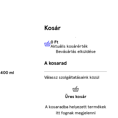
Kosár
0 Ft
Aktuális kosárérték
0 Ft
Aktuális kosárérték
Bevásárlás elküldése
A kosarad
 400 ml
Válassz szolgáltatásaink közül
Üres kosár
A kosaradba helyezett termékek
itt fognak megjelenni