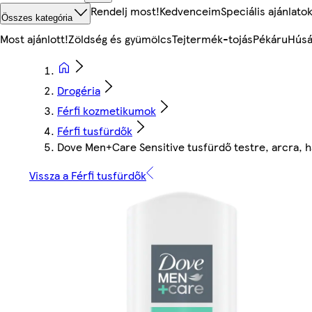
Rendelj most!
Kedvenceim
Speciális ajánlato
Összes kategória
Most ajánlott!
Zöldség és gyümölcs
Tejtermék-tojás
Pékáru
Húsá
Drogéria
Férfi kozmetikumok
Férfi tusfürdők
Dove Men+Care Sensitive tusfürdő testre, arcra, h
Vissza a Férfi tusfürdők