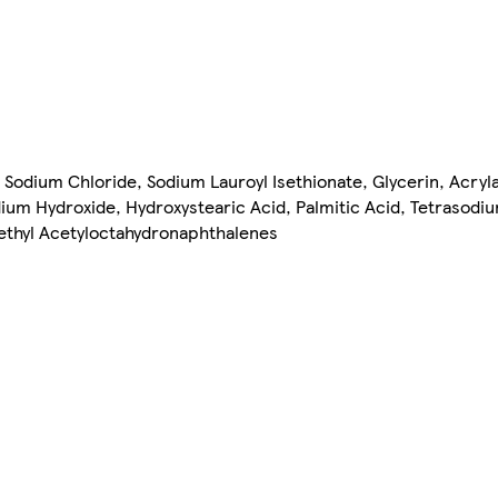
Sodium Chloride, Sodium Lauroyl Isethionate, Glycerin, Acryl
dium Hydroxide, Hydroxystearic Acid, Palmitic Acid, Tetrasod
methyl Acetyloctahydronaphthalenes