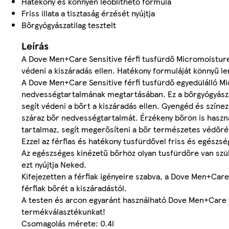
Hatékony és könnyen leöblíthető formula
Friss illata a tisztaság érzését nyújtja
Bőrgyógyászatilag tesztelt
Leírás
A Dove Men+Care Sensitive férfi tusfürdő Micromoisture 
védeni a kiszáradás ellen. Hatékony formuláját könnyű lem
A Dove Men+Care Sensitive férfi tusfürdő egyedülálló M
nedvességtartalmának megtartásában. Ez a bőrgyógyászatil
segít védeni a bőrt a kiszáradás ellen. Gyengéd és színez
száraz bőr nedvességtartalmát. Érzékeny bőrön is haszná
tartalmaz, segít megerősíteni a bőr természetes védőré
Ezzel az férfias és hatékony tusfürdővel friss és egészs
Az egészséges kinézetű bőrhöz olyan tusfürdőre van szü
ezt nyújtja Neked.
Kifejezetten a férfiak igényeire szabva, a Dove Men+Ca
férfiak bőrét a kiszáradástól.
A testen és arcon egyaránt használható Dove Men+Care tu
termékválasztékunkat!
Csomagolás mérete: 0.4l