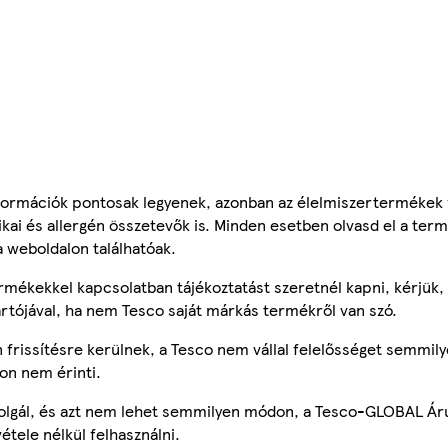
ormációk pontosak legyenek, azonban az élelmiszertermékek
tikai és allergén összetevők is. Minden esetben olvasd el a ter
a weboldalon találhatóak.
mékekkel kapcsolatban tájékoztatást szeretnél kapni, kérjük, 
ártójával, ha nem Tesco saját márkás termékről van szó.
frissítésre kerülnek, a Tesco nem vállal felelősséget semmily
on nem érinti.
szolgál, és azt nem lehet semmilyen módon, a Tesco-GLOBAL Ár
étele nélkül felhasználni.