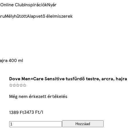
k
Online Club
Inspirációk
Nyár
ru
Mélyhűtött
Alapvető élelmiszerek
ajra 400 ml
Dove Men+Care Sensitive tusfürdő testre, arcra, hajra
Még nem érkezett értékelés
3473 Ft/l
1389 Ft
Hozzáad