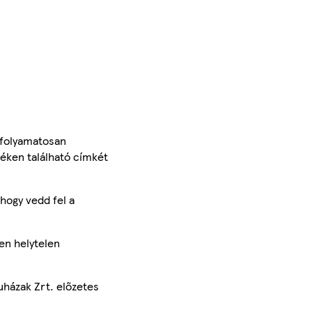
 folyamatosan
méken található címkét
hogy vedd fel a
en helytelen
uházak Zrt. előzetes