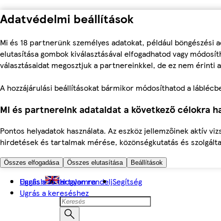
Adatvédelmi beállítások
Mi és 18 partnerünk személyes adatokat, például böngészési a
elutasítása gombok kiválasztásával elfogadhatod vagy módosíth
választásaidat megosztjuk a partnereinkkel, de ez nem érinti a
A hozzájárulási beállításokat bármikor módosíthatod a láblécben 
Mi és partnereink adataidat a következő célokra ha
Pontos helyadatok használata. Az eszköz jellemzőinek aktív viz
hirdetések és tartalmak mérése, közönségkutatás és szolgálta
Összes elfogadása
Összes elutasítása
Beállítások
Ugrás a fő tartalomra
English
Hogyan rendelj
Segítség
Ugrás a kereséshez