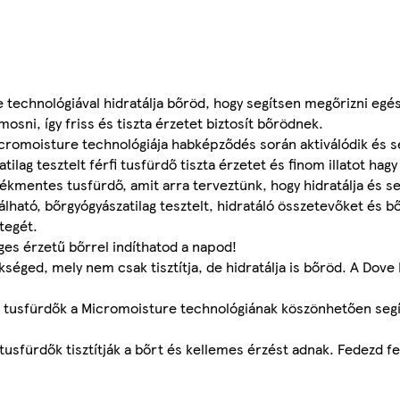
technológiával hidratálja bőröd, hogy segítsen megőrizni egé
osni, így friss és tiszta érzetet biztosít bőrödnek.
icromoisture technológiája habképződés során aktiválódik és 
ag tesztelt férfi tusfürdő tiszta érzetet és finom illatot hag
ékmentes tusfürdő, amit arra terveztünk, hogy hidratálja és seg
lható, bőrgyógyászatilag tesztelt, hidratáló összetevőket és b
tegét.
éges érzetű bőrrel indíthatod a napod!
kséged, mely nem csak tisztítja, de hidratálja is bőröd. A Do
re tusfürdők a Micromoisture technológiának köszönhetően seg
sfürdők tisztítják a bőrt és kellemes érzést adnak. Fedezd fe