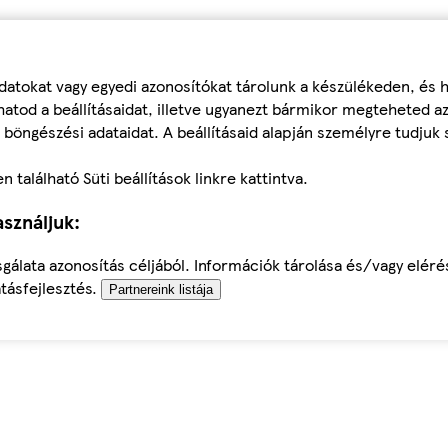
datokat vagy egyedi azonosítókat tárolunk a készülékeden, és
atod a beállításaidat, illetve ugyanezt bármikor megteheted a
 böngészési adataidat. A beállításaid alapján személyre tudjuk 
található Süti beállítások linkre kattintva.
sználjuk:
sgálata azonosítás céljából. Információk tárolása és/vagy elér
tásfejlesztés.
Partnereink listája