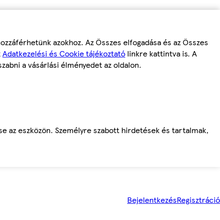
 hozzáférhetünk azokhoz. Az Összes elfogadása és az Összes
z
Adatkezelési és Cookie tájékoztató
linkre kattintva is. A
szabni a vásárlási élményedet az oldalon.
ése az eszközön. Személyre szabott hirdetések és tartalmak,
Bejelentkezés
Regisztráció