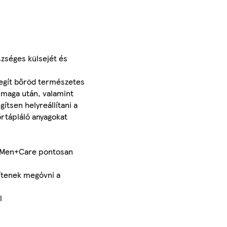
szséges külsejét és
segít bőröd természetes
y maga után, valamint
ítsen helyreállítani a
őrtápláló anyagokat
ve Men+Care pontosan
ítenek megóvni a
l