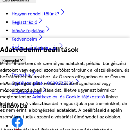
Első bevásárlás
Hogyan rendelj tőlünk?
Regisztráció
Idősáv foglalása
Kedvenceim
ÁFÁ-s számla igénylés
Adatvédelmi beállítások
Kapcsolat
Mi és 18 partnerünk személyes adatokat, például böngészési
adatokat vagy egyedi azonosítókat tárolunk a készülékeden, és
Tesco.hu
hozzáférhetünk azokhoz. Az Összes elfogadása és az Összes
Ügyfélszolgálat - 0680222333
elutasítása gombok kiválasztásával elfogadhatod vagy
módosíthatod a beállításaidat, illetve ugyanezt bármikor
Áruházkereső
megteheted az
Adatkezelési és Cookie tájékoztató
linkre
kattintva is. A választásaidat megosztjuk a partnereinkkel, de
followUs
ez nem érinti a böngészési adataidat. A beállításaid alapján
személyre tudjuk szabni a vásárlási élményedet az oldalon.
A hozzájárulási beállításokat bármikor módosíthatod a