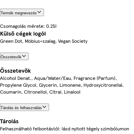
Termék megnevezés
Csomagolás mérete: 0.25l
Külső cégek logói
Green Dot, Möbius-szalag, Vegan Society
Összetevők
Összetevők
Alcohol Denat., Aqua/Water/Eau, Fragrance (Parfum),
Propylene Glycol, Glycerin, Limonene, Hydroxycitronellal,
Coumarin, Citronellol, Citral, Linalool
Tárolás és felhasználás
Tárolás
Felhasználható felbontástól: lásd nyitott tégely szimbólumon