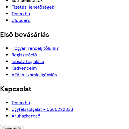
Süti beállítások
Fizetési lehetőségek
Tesco.hu
Clubcard
Első bevásárlás
Hogyan rendelj tőlünk?
Regisztráció
Idősáv foglalása
Kedvenceim
ÁFÁ-s számla igénylés
Kapcsolat
Tesco.hu
Ügyfélszolgálat - 0680222333
Áruházkereső