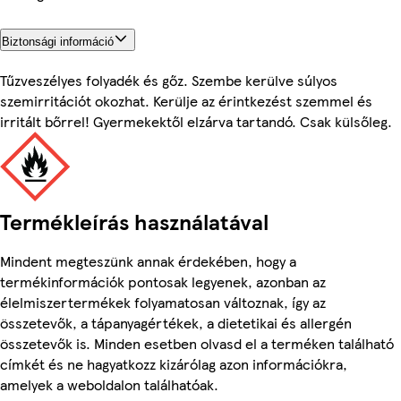
Biztonsági információ
Tűzveszélyes folyadék és gőz. Szembe kerülve súlyos
szemirritációt okozhat. Kerülje az érintkezést szemmel és
irritált bőrrel! Gyermekektől elzárva tartandó. Csak külsőleg.
Termékleírás használatával
Mindent megteszünk annak érdekében, hogy a
termékinformációk pontosak legyenek, azonban az
élelmiszertermékek folyamatosan változnak, így az
összetevők, a tápanyagértékek, a dietetikai és allergén
összetevők is. Minden esetben olvasd el a terméken található
címkét és ne hagyatkozz kizárólag azon információkra,
amelyek a weboldalon találhatóak.