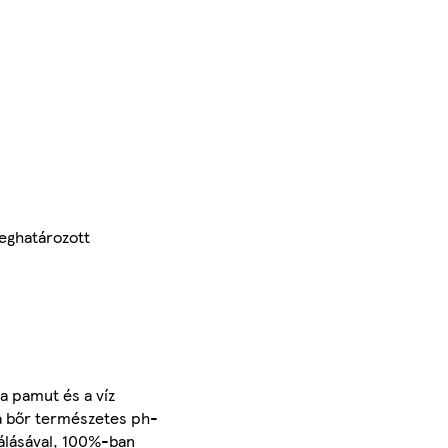
meghatározott
a pamut és a víz
 a bőr természetes ph-
nálásával, 100%-ban