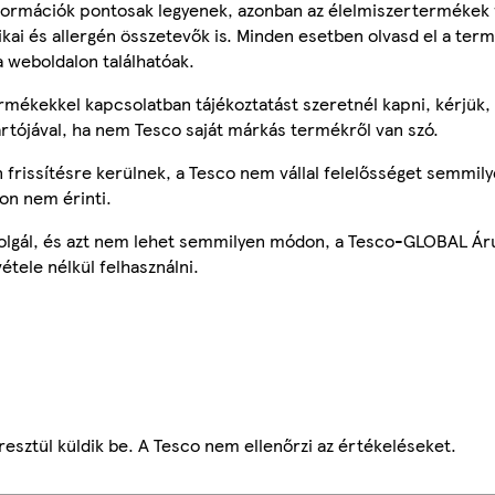
ormációk pontosak legyenek, azonban az élelmiszertermékek
tikai és allergén összetevők is. Minden esetben olvasd el a ter
a weboldalon találhatóak.
mékekkel kapcsolatban tájékoztatást szeretnél kapni, kérjük, 
ártójával, ha nem Tesco saját márkás termékről van szó.
frissítésre kerülnek, a Tesco nem vállal felelősséget semmily
on nem érinti.
szolgál, és azt nem lehet semmilyen módon, a Tesco-GLOBAL Ár
étele nélkül felhasználni.
esztül küldik be. A Tesco nem ellenőrzi az értékeléseket.