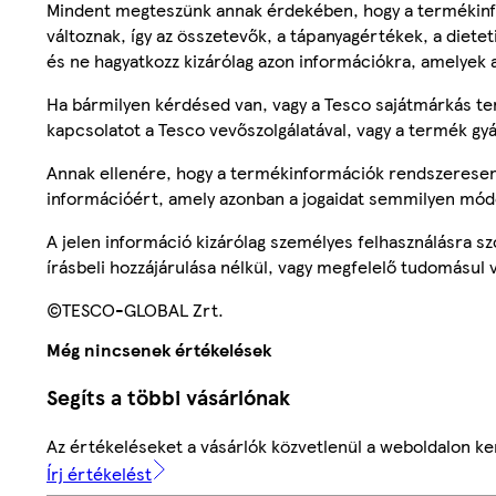
Mindent megteszünk annak érdekében, hogy a termékinf
változnak, így az összetevők, a tápanyagértékek, a diete
és ne hagyatkozz kizárólag azon információkra, amelyek 
Ha bármilyen kérdésed van, vagy a Tesco sajátmárkás ter
kapcsolatot a Tesco vevőszolgálatával, vagy a termék gy
Annak ellenére, hogy a termékinformációk rendszeresen 
információért, amely azonban a jogaidat semmilyen mód
A jelen információ kizárólag személyes felhasználásra 
írásbeli hozzájárulása nélkül, vagy megfelelő tudomásul v
©TESCO-GLOBAL Zrt.
Még nincsenek értékelések
Segíts a többi vásárlónak
Az értékeléseket a vásárlók közvetlenül a weboldalon ker
Írj értékelést