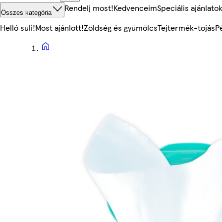
Rendelj most!
Kedvenceim
Speciális ajánlato
Összes kategória
Helló suli!
Most ajánlott!
Zöldség és gyümölcs
Tejtermék-tojás
P