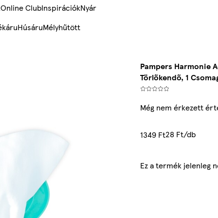
k
Online Club
Inspirációk
Nyár
ékáru
Húsáru
Mélyhűtött
Pampers Harmonie A
Törlőkendő, 1 Csoma
Még nem érkezett ért
28 Ft/db
1349 Ft
Ez a termék jelenleg 