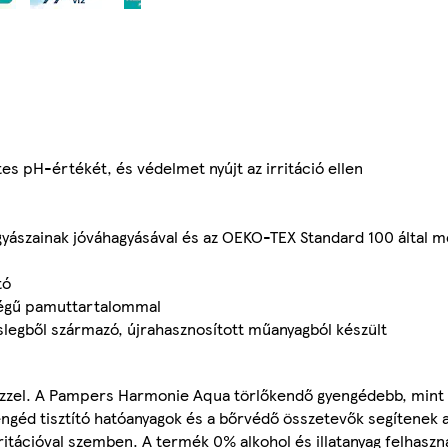
tes pH-értékét, és védelmet nyújt az irritáció ellen
yógyászainak jóváhagyásával és az OEKO-TEX Standard 100 által 
tó
égű pamuttartalommal
eslegből származó, újrahasznosított műanyagból készült
ízzel. A Pampers Harmonie Aqua törlőkendő gyengédebb, mint 
engéd tisztító hatóanyagok és a bőrvédő összetevők segítenek
rritációval szemben. A termék 0% alkohol és illatanyag felhasz