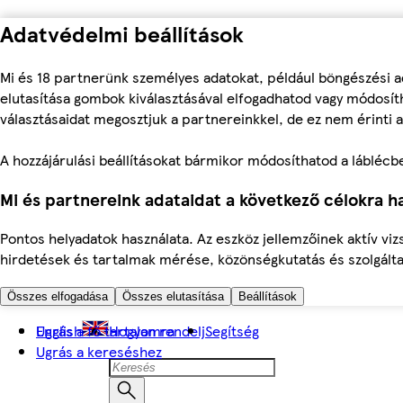
Adatvédelmi beállítások
Mi és 18 partnerünk személyes adatokat, például böngészési a
elutasítása gombok kiválasztásával elfogadhatod vagy módosíth
választásaidat megosztjuk a partnereinkkel, de ez nem érinti a
A hozzájárulási beállításokat bármikor módosíthatod a láblécben 
Mi és partnereink adataidat a következő célokra ha
Pontos helyadatok használata. Az eszköz jellemzőinek aktív viz
hirdetések és tartalmak mérése, közönségkutatás és szolgálta
Összes elfogadása
Összes elutasítása
Beállítások
Ugrás a fő tartalomra
English
Hogyan rendelj
Segítség
Ugrás a kereséshez