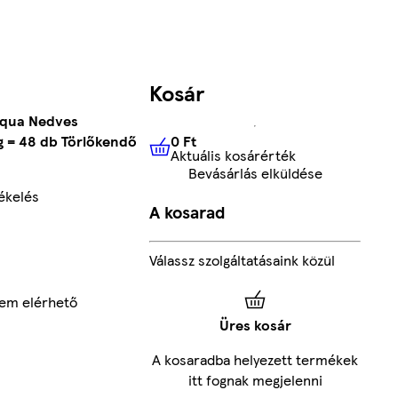
Kosár
qua Nedves
0 Ft
g = 48 db Törlőkendő
Aktuális kosárérték
0 Ft
Aktuális kosárérték
Bevásárlás elküldése
ékelés
A kosarad
Válassz szolgáltatásaink közül
nem elérhető
Üres kosár
A kosaradba helyezett termékek
itt fognak megjelenni