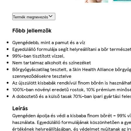
Termék megnevezés
Főbb jellemzők
Gyengédebb, mint a pamut és a víz
Egyedülálló formulája segít helyreállítani a bőr természe
99%-ban tisztított vízzel,
Nem tartalmaz alkoholt és színezéket
Bőrgyógyászatilag tesztelt, a Skin Health Alliance bőrg
szennyeződésekre tesztelve
Az újszülött kisbabák rendkívül finom bőrén is használha
100%-ban növényi eredetű rostok, 10% prémium minős
A doboztető és a külső tasak 70%-ban ipari gyártási fel
Leírás
Gyengéden ápolja és védi a kisbaba finom bőrét – 99% v
használata. Egyedülálló formulájának köszönhetően a gy
értékének helyreállításában, és védelmet nyújtanak az i