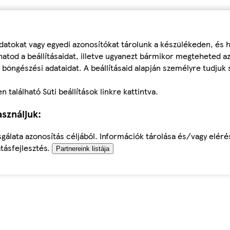
datokat vagy egyedi azonosítókat tárolunk a készülékeden, és
atod a beállításaidat, illetve ugyanezt bármikor megteheted a
 böngészési adataidat. A beállításaid alapján személyre tudjuk 
található Süti beállítások linkre kattintva.
sználjuk:
sgálata azonosítás céljából. Információk tárolása és/vagy elér
tásfejlesztés.
Partnereink listája