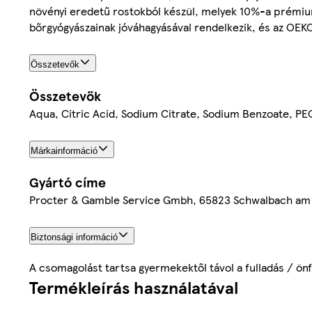
növényi eredetű rostokból készül, melyek 10%-a prémium
bőrgyógyászainak jóváhagyásával rendelkezik, és az OEK
Összetevők
Összetevők
Aqua, Citric Acid, Sodium Citrate, Sodium Benzoate, P
Márkainformáció
Gyártó címe
Procter & Gamble Service Gmbh, 65823 Schwalbach am
Biztonsági információ
A csomagolást tartsa gyermekektől távol a fulladás / ön
Termékleírás használatával