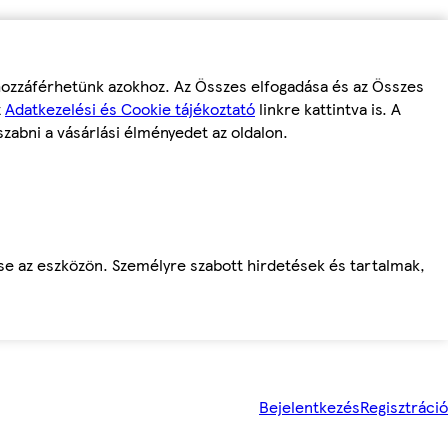
 hozzáférhetünk azokhoz. Az Összes elfogadása és az Összes
z
Adatkezelési és Cookie tájékoztató
linkre kattintva is. A
szabni a vásárlási élményedet az oldalon.
ése az eszközön. Személyre szabott hirdetések és tartalmak,
Bejelentkezés
Regisztráció