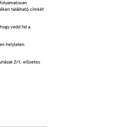
 folyamatosan
méken található címkét
hogy vedd fel a
en helytelen
uházak Zrt. előzetes