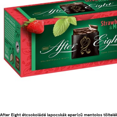
After Eight étcsokoládé lapocskák eperízű mentolos töltelé