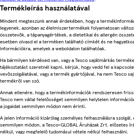
Termékleírás használatával
Mindent megteszünk annak érdekében, hogy a termékinformá
legyenek, azonban az élelmiszertermékek folyamatosan változn
összetevők, a tápanyagértékek, a dietetikai és allergén összet
esetben olvasd el a terméken található címkét és ne hagyatkoz
információkra, amelyek a weboldalon találhatóak.
Ha bármilyen kérdésed van, vagy a Tesco sajátmárkás termék
tájékoztatást szeretnél kapni, kérjük, hogy vedd fel a kapcsola
vevőszolgálatával, vagy a termék gyártójával, ha nem Tesco sa
termékről van szó.
Annak ellenére, hogy a termékinformációk rendszeresen frissí
Tesco nem vállal felelősséget semmilyen helytelen információ
a jogaidat semmilyen módon nem érinti.
A jelen információ kizárólag személyes felhasználásra szolgál,
semmilyen módon, a Tesco-GLOBAL Áruházak Zrt. előzetes írá
nélkül, vagy megfelelő tudomásul vétele nélkül felhasználni.