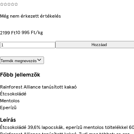
Még nem érkezett értékelés
10 995 Ft/kg
2199 Ft
Hozzáad
Termék megnevezés
Főbb jellemzők
Rainforest Alliance tanúsított kakaó
Étcsokoládé
Mentolos
Eperízű
Leírás
Étcsokoládé 39,6% lapocskák, eperízű mentolos töltelékkel 6
Rainforest Alliance tanúsított kakaó. Tudj meg többet: ra.org.