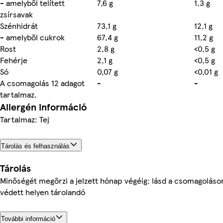
- amelyből telített
7,6 g
1,3 g
zsírsavak
Szénhidrát
73,1 g
12,1 g
- amelyből cukrok
67,4 g
11,2 g
Rost
2,8 g
<0,5 g
Fehérje
2,1 g
<0,5 g
Só
0,07 g
<0,01 g
A csomagolás 12 adagot
-
-
tartalmaz.
Allergén információ
Tartalmaz: Tej
Tárolás és felhasználás
Tárolás
Minőségét megőrzi a jelzett hónap végéig: lásd a csomagoláso
védett helyen tárolandó
További információ