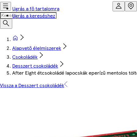
Ugrás a fő tartalomra
Ugrás a kereséshez
Alapvető élelmiszerek
Csokoládék
Desszert csokoládék
After Eight étcsokoládé lapocskák eperízű mentolos tölt
Vissza a Desszert csokoládék