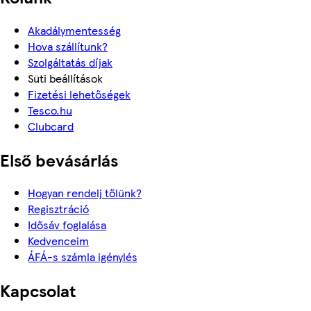
Akadálymentesség
Hova szállítunk?
Szolgáltatás díjak
Süti beállítások
Fizetési lehetőségek
Tesco.hu
Clubcard
Első bevásárlás
Hogyan rendelj tőlünk?
Regisztráció
Idősáv foglalása
Kedvenceim
ÁFÁ-s számla igénylés
Kapcsolat