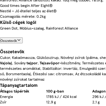
Good times begin After Eight®
Nestlé - Jó étellel teljes az élet®
Csomagolás mérete: 0.2kg
Külső cégek logói
Green Dot, Möbius-szalag, Rainforest Alliance
Összetevők
Összetevők
Cukor, Kakaómassza, Glükózszirup, Növényi zsírok (pálma, shea
Vajolaj
, Sovány
tejpor
,
Tejsavópor
-készítmény, Természetes
természetes aromákkal, Stabilizátor: invertáz, Emulgeáló szer:
só, Borsmentaolaj, Étkezési sav: citromsav, Az étcsokoládé k
növényi zsírokat tartalmaz
Tápanyagtartalom
Átlagos tápérték
100 g-ban
Adagonk
Energia
1785 kJ / 424 kcal
296 kJ /
Zsír
12,9 g
2,1 g