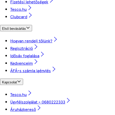
Fizetési lehetőségek
Tesco.hu
Clubcard
Első bevásárlás
Hogyan rendelj tőlünk?
Regisztráció
Idősáv foglalása
Kedvenceim
ÁFÁ-s számla igénylés
Kapcsolat
Tesco.hu
Ügyfélszolgálat - 0680222333
Áruházkereső