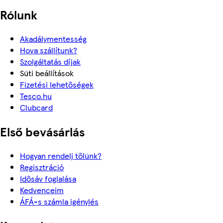
Rólunk
Akadálymentesség
Hova szállítunk?
Szolgáltatás díjak
Süti beállítások
Fizetési lehetőségek
Tesco.hu
Clubcard
Első bevásárlás
Hogyan rendelj tőlünk?
Regisztráció
Idősáv foglalása
Kedvenceim
ÁFÁ-s számla igénylés