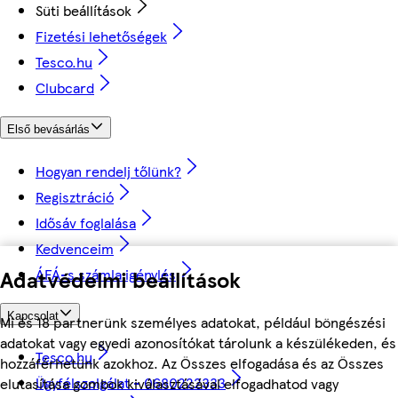
Süti beállítások
Fizetési lehetőségek
Tesco.hu
Clubcard
Első bevásárlás
Hogyan rendelj tőlünk?
Regisztráció
Idősáv foglalása
Kedvenceim
Adatvédelmi beállítások
ÁFÁ-s számla igénylés
Kapcsolat
Mi és 18 partnerünk személyes adatokat, például böngészési
adatokat vagy egyedi azonosítókat tárolunk a készülékeden, és
Tesco.hu
hozzáférhetünk azokhoz. Az Összes elfogadása és az Összes
Ügyfélszolgálat - 0680222333
elutasítása gombok kiválasztásával elfogadhatod vagy