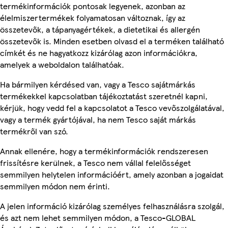
termékinformációk pontosak legyenek, azonban az
élelmiszertermékek folyamatosan változnak, így az
összetevők, a tápanyagértékek, a dietetikai és allergén
összetevők is. Minden esetben olvasd el a terméken található
címkét és ne hagyatkozz kizárólag azon információkra,
amelyek a weboldalon találhatóak.
Ha bármilyen kérdésed van, vagy a Tesco sajátmárkás
termékekkel kapcsolatban tájékoztatást szeretnél kapni,
kérjük, hogy vedd fel a kapcsolatot a Tesco vevőszolgálatával,
vagy a termék gyártójával, ha nem Tesco saját márkás
termékről van szó.
Annak ellenére, hogy a termékinformációk rendszeresen
frissítésre kerülnek, a Tesco nem vállal felelősséget
semmilyen helytelen információért, amely azonban a jogaidat
semmilyen módon nem érinti.
A jelen információ kizárólag személyes felhasználásra szolgál,
és azt nem lehet semmilyen módon, a Tesco-GLOBAL