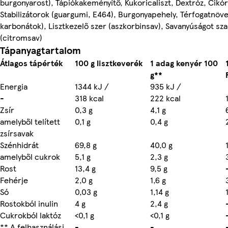
burgonyarost), Tápiókakeményítő, Kukoricaliszt, Dextróz, Cikór
Stabilizátorok (guargumi, E464), Burgonyapehely, Térfogatnöve
karbonátok), Lisztkezelő szer (aszkorbinsav), Savanyúságot sz
(citromsav)
Tápanyagtartalom
Átlagos tápérték
100 g lisztkeverék
1 adag kenyér 100
g**
Energia
1344 kJ /
935 kJ /
-
318 kcal
222 kcal
Zsír
0,3 g
4,1 g
amelyből telített
0,1 g
0,4 g
zsírsavak
Szénhidrát
69,8 g
40,0 g
amelyből cukrok
5,1 g
2,3 g
Rost
13,4 g
9,5 g
Fehérje
2,0 g
1,6 g
Só
0,03 g
1,14 g
Rostokból inulin
4 g
2,4 g
Cukrokból laktóz
<0,1 g
<0,1 g
** A felhasználási
-
-