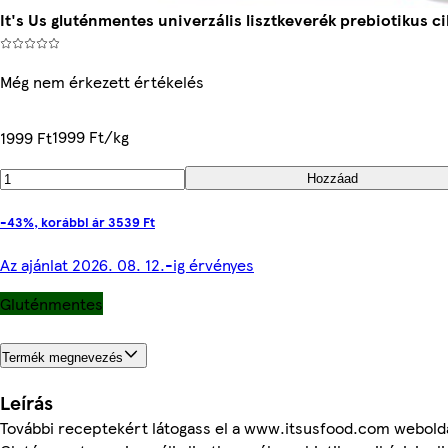
It's Us gluténmentes univerzális lisztkeverék prebiotikus ci
Még nem érkezett értékelés
1999 Ft/kg
1999 Ft
Hozzáad
-43%, korábbi ár 3539 Ft
Az ajánlat 2026. 08. 12.-ig érvényes
Gluténmentes
Termék megnevezés
Leírás
További receptekért látogass el a www.itsusfood.com webolda