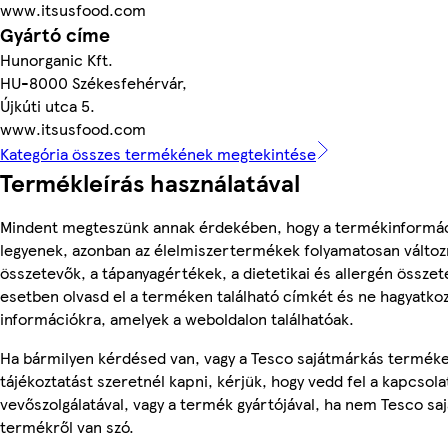
www.itsusfood.com
Gyártó címe
Hunorganic Kft.
HU-8000 Székesfehérvár,
Újkúti utca 5.
www.itsusfood.com
Kategória összes termékének megtekintése
Termékleírás használatával
Mindent megteszünk annak érdekében, hogy a termékinformá
legyenek, azonban az élelmiszertermékek folyamatosan változn
összetevők, a tápanyagértékek, a dietetikai és allergén összet
esetben olvasd el a terméken található címkét és ne hagyatkoz
információkra, amelyek a weboldalon találhatóak.
Ha bármilyen kérdésed van, vagy a Tesco sajátmárkás termék
tájékoztatást szeretnél kapni, kérjük, hogy vedd fel a kapcsola
vevőszolgálatával, vagy a termék gyártójával, ha nem Tesco sa
termékről van szó.