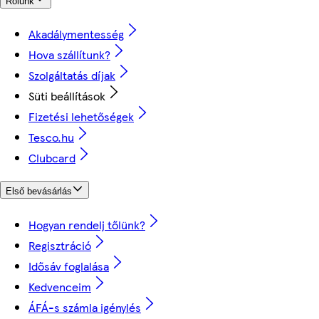
Rólunk
Akadálymentesség
Hova szállítunk?
Szolgáltatás díjak
Süti beállítások
Fizetési lehetőségek
Tesco.hu
Clubcard
Első bevásárlás
Hogyan rendelj tőlünk?
Regisztráció
Idősáv foglalása
Kedvenceim
ÁFÁ-s számla igénylés