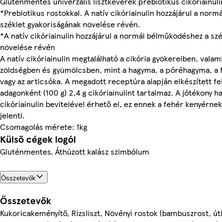
Gluténmentes univerzális lisztkeverék prebiotikus cikóriainuli
*Prebiotikus rostokkal. A natív cikóriainulin hozzájárul a nor
széklet gyakoriságának növelése révén.
*A natív cikóriainulin hozzájárul a normál bélműködéshez a sz
növelése révén
A natív cikóriainulin megtalálható a cikória gyökereiben, val
zöldségben és gyümölcsben, mint a hagyma, a póréhagyma, a 
vagy az articsóka. A megadott receptúra alapján elkészített fe
adagonként (100 g) 2,4 g cikóriainulint tartalmaz. A jótékony ha
cikóriainulin bevitelével érhető el, ez ennek a fehér kenyérnek
jelenti.
Csomagolás mérete: 1kg
Külső cégek logói
Gluténmentes, Áthúzott kalász szimbólum
Összetevők
Összetevők
Kukoricakeményítő, Rizsliszt, Növényi rostok (bambuszrost, út