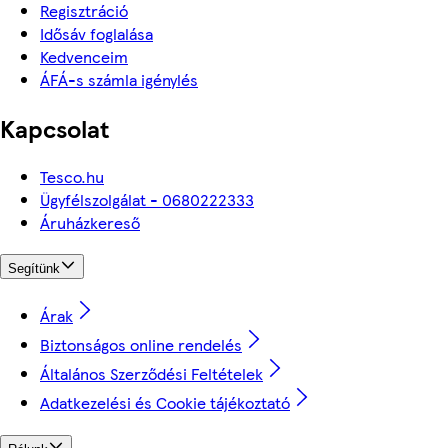
Regisztráció
Idősáv foglalása
Kedvenceim
ÁFÁ-s számla igénylés
Kapcsolat
Tesco.hu
Ügyfélszolgálat - 0680222333
Áruházkereső
Segítünk
Árak
Biztonságos online rendelés
Általános Szerződési Feltételek
Adatkezelési és Cookie tájékoztató