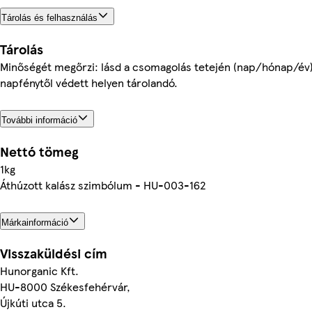
Tárolás és felhasználás
Tárolás
Minőségét megőrzi: lásd a csomagolás tetején (nap/hónap/év).
napfénytől védett helyen tárolandó.
További információ
Nettó tömeg
1kg
Áthúzott kalász szimbólum - HU-003-162
Márkainformáció
Visszaküldési cím
Hunorganic Kft.
HU-8000 Székesfehérvár,
Újkúti utca 5.