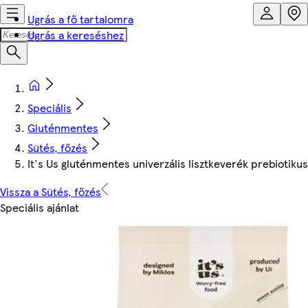
Ugrás a fő tartalomra
Ugrás a kereséshez
Speciális
Gluténmentes
Sütés, főzés
It's Us gluténmentes univerzális lisztkeverék prebiotikus 
Vissza a Sütés, főzés
Speciális ajánlat