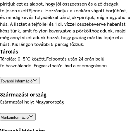
pirítjuk ezt az alapot, hogy jól összeessen és a zöldségek
teljesen szétfőjenek. Hozzáadjuk a kockára vágott borjúhúst,
és mindig kevés folyadékkal pároljuk-pirítjuk, míg megpuhul a
hús. A lisztet a tejföllel és 1 dl. vízzel összekeverve habarást
készítünk, amit folyton kavargatva a pörkölthöz adunk, majd
még annyi vizet adunk hozzá, hogy gazdag mártás lepje el a
húst. Kis lángon további 5 percig főzzük.
Tárolás
Tárolás: 0-5°C között.Felbontás után 24 órán belül
felhasználandó. Fogyasztható: lásd a csomagoláson.
További információ
Származási ország
Származási hely: Magyarország
Márkainformáció
Visszaküldési cím