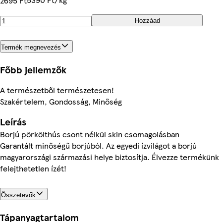
2695 Ft
Hozzáad
Termék megnevezés
Főbb jellemzők
A természetből természetesen!
Szakértelem, Gondosság, Minőség
Leírás
Borjú pörkölthús csont nélkül skin csomagolásban
Garantált minőségű borjúból. Az egyedi ízvilágot a borjú
magyarországi származási helye biztosítja. Élvezze termékünk
felejthetetlen ízét!
Összetevők
Tápanyagtartalom