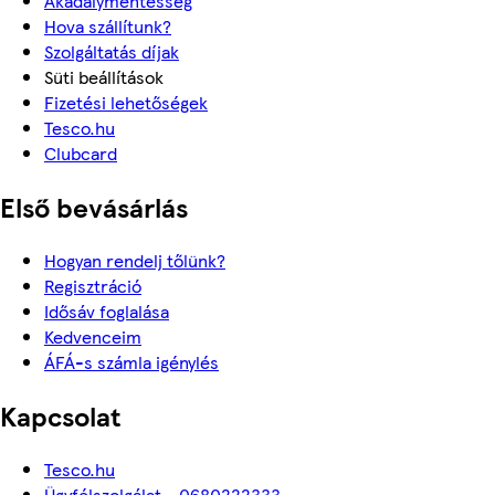
Akadálymentesség
Hova szállítunk?
Szolgáltatás díjak
Süti beállítások
Fizetési lehetőségek
Tesco.hu
Clubcard
Első bevásárlás
Hogyan rendelj tőlünk?
Regisztráció
Idősáv foglalása
Kedvenceim
ÁFÁ-s számla igénylés
Kapcsolat
Tesco.hu
Ügyfélszolgálat - 0680222333