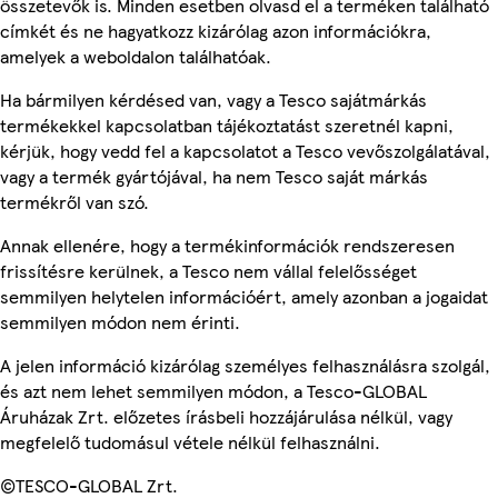
összetevők is. Minden esetben olvasd el a terméken található
címkét és ne hagyatkozz kizárólag azon információkra,
amelyek a weboldalon találhatóak.
Ha bármilyen kérdésed van, vagy a Tesco sajátmárkás
termékekkel kapcsolatban tájékoztatást szeretnél kapni,
kérjük, hogy vedd fel a kapcsolatot a Tesco vevőszolgálatával,
vagy a termék gyártójával, ha nem Tesco saját márkás
termékről van szó.
Annak ellenére, hogy a termékinformációk rendszeresen
frissítésre kerülnek, a Tesco nem vállal felelősséget
semmilyen helytelen információért, amely azonban a jogaidat
semmilyen módon nem érinti.
A jelen információ kizárólag személyes felhasználásra szolgál,
és azt nem lehet semmilyen módon, a Tesco-GLOBAL
Áruházak Zrt. előzetes írásbeli hozzájárulása nélkül, vagy
megfelelő tudomásul vétele nélkül felhasználni.
©TESCO-GLOBAL Zrt.