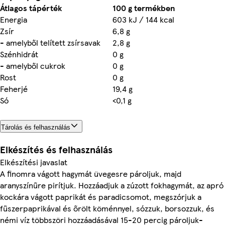
Átlagos tápérték
100 g termékben
Energia
603 kJ / 144 kcal
Zsír
6,8 g
- amelyből telített zsírsavak
2,8 g
Szénhidrát
0 g
- amelyből cukrok
0 g
Rost
0 g
Feherjé
19,4 g
Só
<0,1 g
Tárolás és felhasználás
Elkészítés és felhasználás
Elkészítési javaslat
A finomra vágott hagymát üvegesre pároljuk, majd
aranyszínűre pirítjuk. Hozzáadjuk a zúzott fokhagymát, az apró
kockára vágott paprikát és paradicsomot, megszórjuk a
fűszerpaprikával és őrölt köménnyel, sózzuk, borsozzuk, és
némi víz többszöri hozzáadásával 15-20 percig pároljuk-