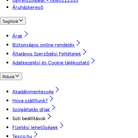
Áruházkereső
Segítünk
Árak
Biztonságos online rendelés
Általános Szerződési Feltételek
Adatkezelési és Cookie tájékoztató
Rólunk
Akadálymentesség
Hova szállítunk?
Szolgáltatás díjak
Süti beállítások
Fizetési lehetőségek
Tesco.hu