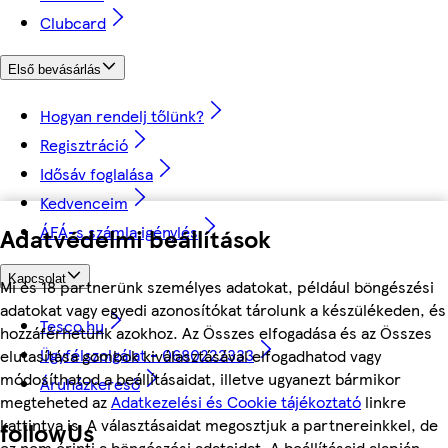
Clubcard
Első bevásárlás
Hogyan rendelj tőlünk?
Regisztráció
Idősáv foglalása
Kedvenceim
ÁFÁ-s számla igénylés
Adatvédelmi beállítások
Kapcsolat
Mi és 18 partnerünk személyes adatokat, például böngészési
adatokat vagy egyedi azonosítókat tárolunk a készülékeden, és
Tesco.hu
hozzáférhetünk azokhoz. Az Összes elfogadása és az Összes
Ügyfélszolgálat - 0680222333
elutasítása gombok kiválasztásával elfogadhatod vagy
módosíthatod a beállításaidat, illetve ugyanezt bármikor
Áruházkereső
megteheted az
Adatkezelési és Cookie tájékoztató
linkre
kattintva is. A választásaidat megosztjuk a partnereinkkel, de
followUs
ez nem érinti a böngészési adataidat. A beállításaid alapján