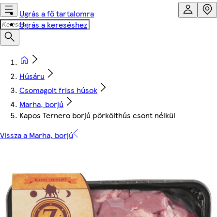
Ugrás a fő tartalomra
Ugrás a kereséshez
Húsáru
Csomagolt friss húsok
Marha, borjú
Kapos Ternero borjú pörkölthús csont nélkül
Vissza a Marha, borjú