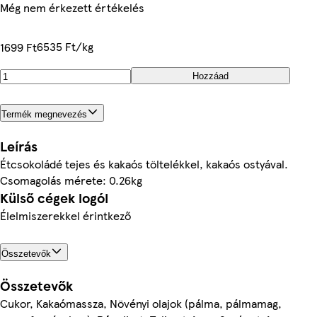
Még nem érkezett értékelés
6535 Ft/kg
1699 Ft
Hozzáad
Termék megnevezés
Leírás
Étcsokoládé tejes és kakaós töltelékkel, kakaós ostyával.
Csomagolás mérete: 0.26kg
Külső cégek logói
Élelmiszerekkel érintkező
Összetevők
Összetevők
Cukor, Kakaómassza, Növényi olajok (pálma, pálmamag,