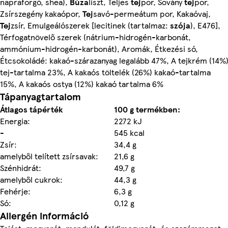
napraforgó, shea),
Búza
liszt, Teljes
tej
por, Sovány
tej
por,
Zsírszegény kakaópor,
Tej
savó-permeátum por, Kakaóvaj,
Tej
zsír, Emulgeálószerek [lecitinek (tartalmaz:
szója
), E476],
Térfogatnövelő szerek (nátrium-hidrogén-karbonát,
ammónium-hidrogén-karbonát), Aromák, Étkezési só,
Étcsokoládé: kakaó-szárazanyag legalább 47%, A tejkrém (14%
tej-tartalma 23%, A kakaós töltelék (26%) kakaó-tartalma
15%, A kakaós ostya (12%) kakaó tartalma 6%
Tápanyagtartalom
Átlagos tápérték
100 g termékben:
Energia:
2272 kJ
-
545 kcal
Zsír:
34,4 g
amelyből telített zsírsavak:
21,6 g
Szénhidrát:
49,7 g
amelyből cukrok:
44,3 g
Fehérje:
6,3 g
Só:
0,12 g
Allergén információ