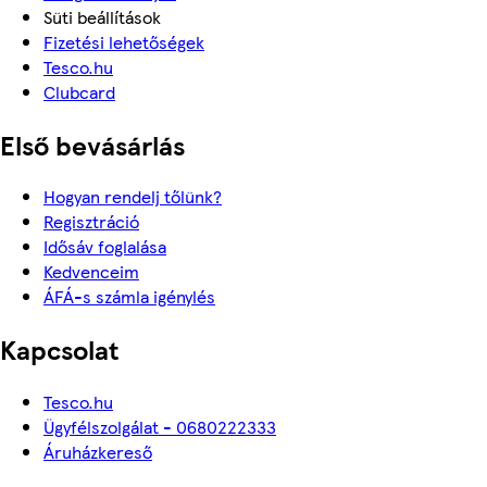
Süti beállítások
Fizetési lehetőségek
Tesco.hu
Clubcard
Első bevásárlás
Hogyan rendelj tőlünk?
Regisztráció
Idősáv foglalása
Kedvenceim
ÁFÁ-s számla igénylés
Kapcsolat
Tesco.hu
Ügyfélszolgálat - 0680222333
Áruházkereső