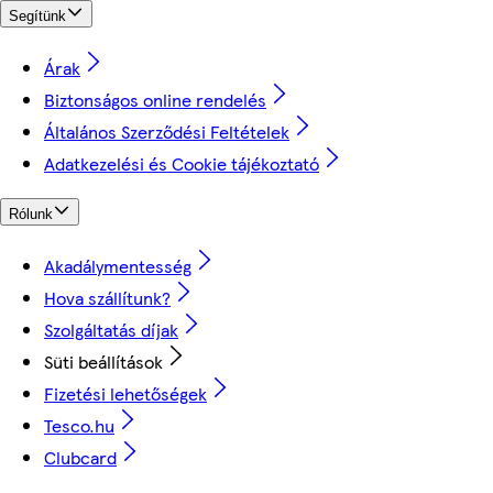
Segítünk
Árak
Biztonságos online rendelés
Általános Szerződési Feltételek
Adatkezelési és Cookie tájékoztató
Rólunk
Akadálymentesség
Hova szállítunk?
Szolgáltatás díjak
Süti beállítások
Fizetési lehetőségek
Tesco.hu
Clubcard