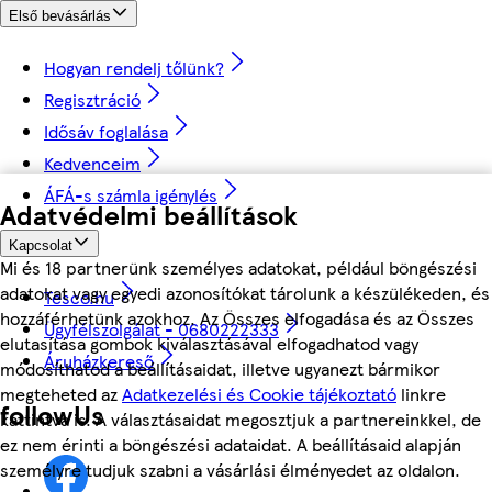
Első bevásárlás
Hogyan rendelj tőlünk?
Regisztráció
Idősáv foglalása
Kedvenceim
ÁFÁ-s számla igénylés
Adatvédelmi beállítások
Kapcsolat
Mi és 18 partnerünk személyes adatokat, például böngészési
adatokat vagy egyedi azonosítókat tárolunk a készülékeden, és
Tesco.hu
hozzáférhetünk azokhoz. Az Összes elfogadása és az Összes
Ügyfélszolgálat - 0680222333
elutasítása gombok kiválasztásával elfogadhatod vagy
Áruházkereső
módosíthatod a beállításaidat, illetve ugyanezt bármikor
megteheted az
Adatkezelési és Cookie tájékoztató
linkre
followUs
kattintva is. A választásaidat megosztjuk a partnereinkkel, de
ez nem érinti a böngészési adataidat. A beállításaid alapján
személyre tudjuk szabni a vásárlási élményedet az oldalon.