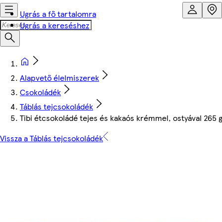
Ugrás a fő tartalomra
Ugrás a kereséshez
Alapvető élelmiszerek
Csokoládék
Táblás tejcsokoládék
Tibi étcsokoládé tejes és kakaós krémmel, ostyával 265 
Vissza a Táblás tejcsokoládék