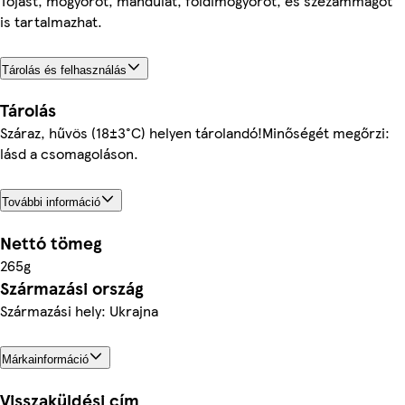
Tojást, mogyorót, mandulát, földimogyorót, és szezámmagot
is tartalmazhat.
Tárolás és felhasználás
Tárolás
Száraz, hűvös (18±3°C) helyen tárolandó!Minőségét megőrzi:
lásd a csomagoláson.
További információ
Nettó tömeg
265g
Származási ország
Származási hely: Ukrajna
Márkainformáció
Visszaküldési cím