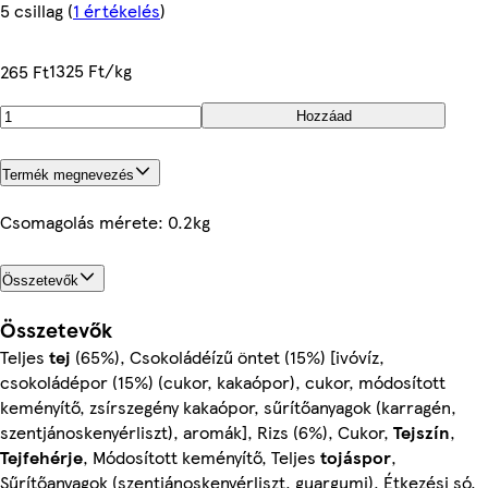
5 csillag
(
1 értékelés
)
1325 Ft/kg
265 Ft
Hozzáad
Termék megnevezés
Csomagolás mérete: 0.2kg
Összetevők
Összetevők
Teljes
tej
(65%), Csokoládéízű öntet (15%) [ivóvíz,
csokoládépor (15%) (cukor, kakaópor), cukor, módosított
keményítő, zsírszegény kakaópor, sűrítőanyagok (karragén,
szentjánoskenyérliszt), aromák], Rizs (6%), Cukor,
Tejszín
,
Tejfehérje
, Módosított keményítő, Teljes
tojáspor
,
Sűrítőanyagok (szentjánoskenyérliszt, guargumi), Étkezési só,