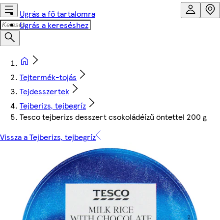
Ugrás a fő tartalomra
Ugrás a kereséshez
Tejtermék-tojás
Tejdesszertek
Tejberizs, tejbegríz
Tesco tejberizs desszert csokoládéízű öntettel 200 g
Vissza a Tejberizs, tejbegríz