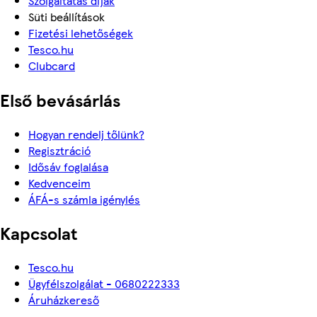
Szolgáltatás díjak
Süti beállítások
Fizetési lehetőségek
Tesco.hu
Clubcard
Első bevásárlás
Hogyan rendelj tőlünk?
Regisztráció
Idősáv foglalása
Kedvenceim
ÁFÁ-s számla igénylés
Kapcsolat
Tesco.hu
Ügyfélszolgálat - 0680222333
Áruházkereső