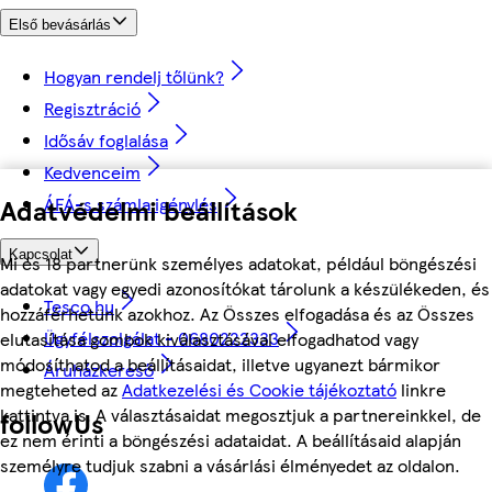
Első bevásárlás
Hogyan rendelj tőlünk?
Regisztráció
Idősáv foglalása
Kedvenceim
ÁFÁ-s számla igénylés
Adatvédelmi beállítások
Kapcsolat
Mi és 18 partnerünk személyes adatokat, például böngészési
adatokat vagy egyedi azonosítókat tárolunk a készülékeden, és
Tesco.hu
hozzáférhetünk azokhoz. Az Összes elfogadása és az Összes
Ügyfélszolgálat - 0680222333
elutasítása gombok kiválasztásával elfogadhatod vagy
módosíthatod a beállításaidat, illetve ugyanezt bármikor
Áruházkereső
megteheted az
Adatkezelési és Cookie tájékoztató
linkre
kattintva is. A választásaidat megosztjuk a partnereinkkel, de
followUs
ez nem érinti a böngészési adataidat. A beállításaid alapján
személyre tudjuk szabni a vásárlási élményedet az oldalon.