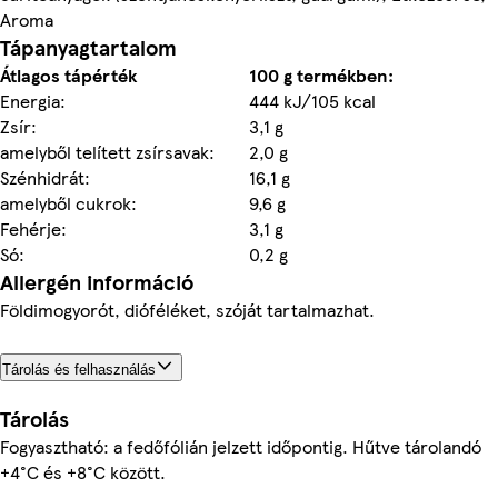
Aroma
Tápanyagtartalom
Átlagos tápérték
100 g termékben:
Energia:
444 kJ/105 kcal
Zsír:
3,1 g
amelyből telített zsírsavak:
2,0 g
Szénhidrát:
16,1 g
amelyből cukrok:
9,6 g
Fehérje:
3,1 g
Só:
0,2 g
Allergén információ
Földimogyorót, dióféléket, szóját tartalmazhat.
Tárolás és felhasználás
Tárolás
Fogyasztható: a fedőfólián jelzett időpontig. Hűtve tárolandó
+4°C és +8°C között.