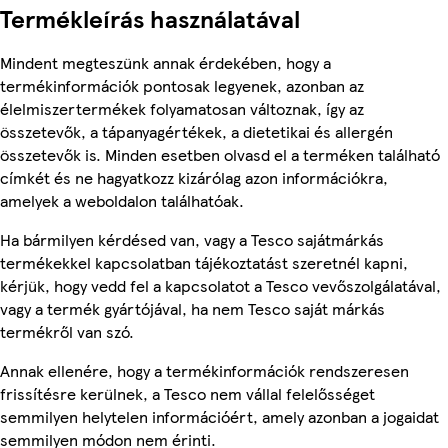
Termékleírás használatával
Mindent megteszünk annak érdekében, hogy a
termékinformációk pontosak legyenek, azonban az
élelmiszertermékek folyamatosan változnak, így az
összetevők, a tápanyagértékek, a dietetikai és allergén
összetevők is. Minden esetben olvasd el a terméken található
címkét és ne hagyatkozz kizárólag azon információkra,
amelyek a weboldalon találhatóak.
Ha bármilyen kérdésed van, vagy a Tesco sajátmárkás
termékekkel kapcsolatban tájékoztatást szeretnél kapni,
kérjük, hogy vedd fel a kapcsolatot a Tesco vevőszolgálatával,
vagy a termék gyártójával, ha nem Tesco saját márkás
termékről van szó.
Annak ellenére, hogy a termékinformációk rendszeresen
frissítésre kerülnek, a Tesco nem vállal felelősséget
semmilyen helytelen információért, amely azonban a jogaidat
semmilyen módon nem érinti.