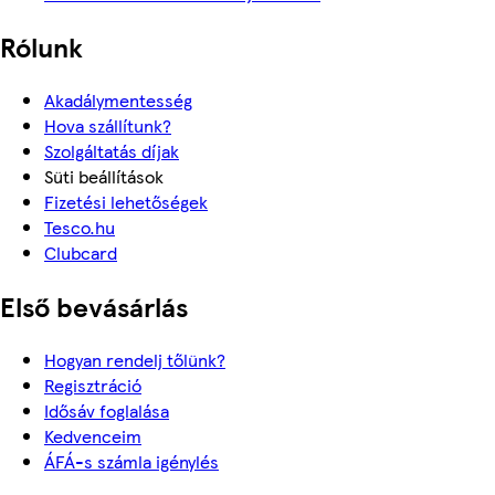
Rólunk
Akadálymentesség
Hova szállítunk?
Szolgáltatás díjak
Süti beállítások
Fizetési lehetőségek
Tesco.hu
Clubcard
Első bevásárlás
Hogyan rendelj tőlünk?
Regisztráció
Idősáv foglalása
Kedvenceim
ÁFÁ-s számla igénylés