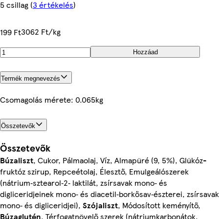
5 csillag
(
3 értékelés
)
3062 Ft/kg
199 Ft
Hozzáad
Termék megnevezés
Csomagolás mérete: 0.065kg
Összetevők
Összetevők
Búzaliszt
, Cukor, Pálmaolaj, Víz, Almapüré (9, 5%), Glükóz-
fruktóz szirup, Repceétolaj, Élesztő, Emulgeálószerek
(nátrium‐sztearol‐2‐ laktilát, zsírsavak mono‐ és
digliceridjeinek mono‐ és diacetil‐borkősav‐észterei, zsírsavak
mono‐ és digliceridjei),
Szójaliszt
, Módosított keményítő,
Búzaglutén
, Térfogatnövelő szerek (nátriumkarbonátok,