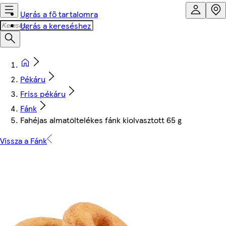
Ugrás a fő tartalomra
Ugrás a kereséshez
Pékáru
Friss pékáru
Fánk
Fahéjas almatöltelékes fánk kiolvasztott 65 g
Vissza a Fánk