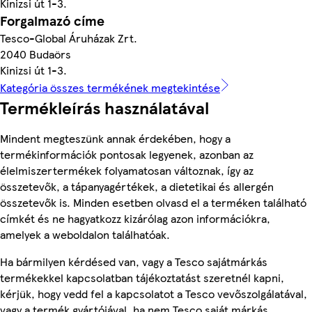
Kinizsi út 1-3.
Forgalmazó címe
Tesco-Global Áruházak Zrt.
2040 Budaörs
Kinizsi út 1-3.
Kategória összes termékének megtekintése
Termékleírás használatával
Mindent megteszünk annak érdekében, hogy a
termékinformációk pontosak legyenek, azonban az
élelmiszertermékek folyamatosan változnak, így az
összetevők, a tápanyagértékek, a dietetikai és allergén
összetevők is. Minden esetben olvasd el a terméken található
címkét és ne hagyatkozz kizárólag azon információkra,
amelyek a weboldalon találhatóak.
Ha bármilyen kérdésed van, vagy a Tesco sajátmárkás
termékekkel kapcsolatban tájékoztatást szeretnél kapni,
kérjük, hogy vedd fel a kapcsolatot a Tesco vevőszolgálatával,
vagy a termék gyártójával, ha nem Tesco saját márkás