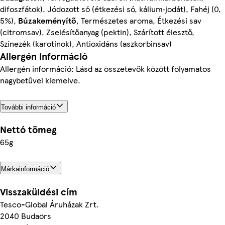
difoszfátok), Jódozott só (étkezési só, kálium‐jodát), Fahéj (0,
5%),
Búzakeményítő
, Természetes aroma, Étkezési sav
(citromsav), Zselésítőanyag (pektin), Szárított élesztő,
Színezék (karotinok), Antioxidáns (aszkorbinsav)
Allergén információ
Allergén információ: Lásd az összetevők között folyamatos
nagybetűvel kiemelve.
További információ
Nettó tömeg
65g
Márkainformáció
Visszaküldési cím
Tesco-Global Áruházak Zrt.
2040 Budaörs