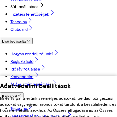
Süti beállítások
Fizetési lehetőségek
Tesco.hu
Clubcard
Első bevásárlás
Hogyan rendelj tőlünk?
Regisztráció
Idősáv foglalása
Kedvenceim
Adatvédelmi beállítások
ÁFÁ-s számla igénylés
Kapcsolat
Mi és 18 partnerünk személyes adatokat, például böngészési
adatokat vagy egyedi azonosítókat tárolunk a készülékeden, és
Tesco.hu
hozzáférhetünk azokhoz. Az Összes elfogadása és az Összes
Ügyfélszolgálat - 0680222333
elutasítása gombok kiválasztásával elfogadhatod vagy