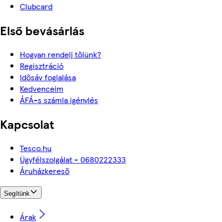
Clubcard
Első bevásárlás
Hogyan rendelj tőlünk?
Regisztráció
Idősáv foglalása
Kedvenceim
ÁFÁ-s számla igénylés
Kapcsolat
Tesco.hu
Ügyfélszolgálat - 0680222333
Áruházkereső
Segítünk
Árak