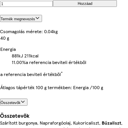
Hozzáad
Termék megnevezés
Csomagolás mérete: 0.04kg
40 g
Energia
881kJ
211kcal
11.00%
a referencia beviteli értékből
*
a referencia beviteli értékből
Átlagos tápérték 100 g termékben: Energia /100 g
Összetevők
Összetevők
Szárított burgonya, Napraforgóolaj, Kukoricaliszt,
Búzaliszt
,