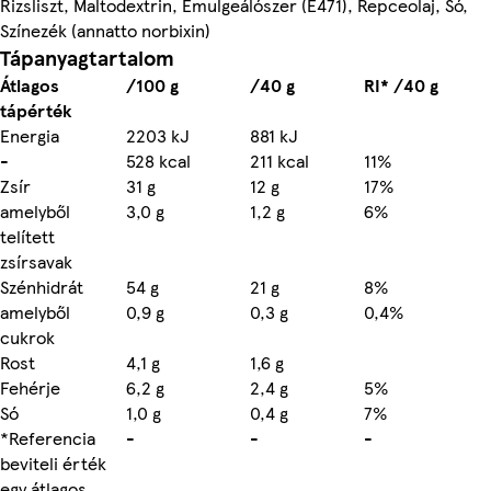
Rizsliszt, Maltodextrin, Emulgeálószer (E471), Repceolaj, Só,
Színezék (annatto norbixin)
Tápanyagtartalom
Átlagos
/100 g
/40 g
RI* /40 g
tápérték
Energia
2203 kJ
881 kJ
-
528 kcal
211 kcal
11%
Zsír
31 g
12 g
17%
amelyből
3,0 g
1,2 g
6%
telített
zsírsavak
Szénhidrát
54 g
21 g
8%
amelyből
0,9 g
0,3 g
0,4%
cukrok
Rost
4,1 g
1,6 g
Fehérje
6,2 g
2,4 g
5%
Só
1,0 g
0,4 g
7%
*Referencia
-
-
-
beviteli érték
egy átlagos