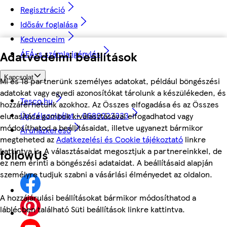
Regisztráció
Idősáv foglalása
Kedvenceim
Adatvédelmi beállítások
ÁFÁ-s számla igénylés
Kapcsolat
Mi és 18 partnerünk személyes adatokat, például böngészési
adatokat vagy egyedi azonosítókat tárolunk a készülékeden, és
Tesco.hu
hozzáférhetünk azokhoz. Az Összes elfogadása és az Összes
Ügyfélszolgálat - 0680222333
elutasítása gombok kiválasztásával elfogadhatod vagy
módosíthatod a beállításaidat, illetve ugyanezt bármikor
Áruházkereső
megteheted az
Adatkezelési és Cookie tájékoztató
linkre
kattintva is. A választásaidat megosztjuk a partnereinkkel, de
followUs
ez nem érinti a böngészési adataidat. A beállításaid alapján
személyre tudjuk szabni a vásárlási élményedet az oldalon.
A hozzájárulási beállításokat bármikor módosíthatod a
láblécben található Süti beállítások linkre kattintva.