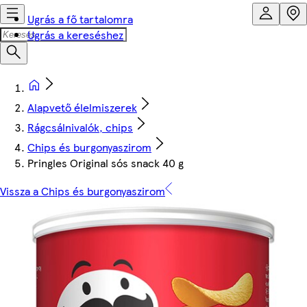
Ugrás a fő tartalomra
Ugrás a kereséshez
Alapvető élelmiszerek
Rágcsálnivalók, chips
Chips és burgonyaszirom
Pringles Original sós snack 40 g
Vissza a Chips és burgonyaszirom