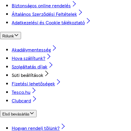
Biztonságos online rendelés
Általános Szerződési Feltételek
Adatkezelési és Cookie tájékoztató
Rólunk
Akadálymentesség
Hova szállítunk?
Szolgáltatás díjak
Süti beállítások
Fizetési lehetőségek
Tesco.hu
Clubcard
Első bevásárlás
Hogyan rendelj tőlünk?