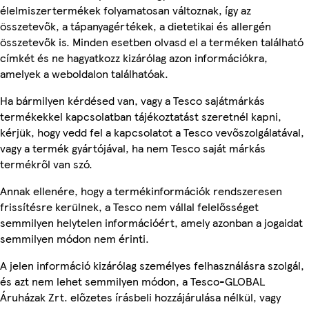
élelmiszertermékek folyamatosan változnak, így az
összetevők, a tápanyagértékek, a dietetikai és allergén
összetevők is. Minden esetben olvasd el a terméken található
címkét és ne hagyatkozz kizárólag azon információkra,
amelyek a weboldalon találhatóak.
Ha bármilyen kérdésed van, vagy a Tesco sajátmárkás
termékekkel kapcsolatban tájékoztatást szeretnél kapni,
kérjük, hogy vedd fel a kapcsolatot a Tesco vevőszolgálatával,
vagy a termék gyártójával, ha nem Tesco saját márkás
termékről van szó.
Annak ellenére, hogy a termékinformációk rendszeresen
frissítésre kerülnek, a Tesco nem vállal felelősséget
semmilyen helytelen információért, amely azonban a jogaidat
semmilyen módon nem érinti.
A jelen információ kizárólag személyes felhasználásra szolgál,
és azt nem lehet semmilyen módon, a Tesco-GLOBAL
Áruházak Zrt. előzetes írásbeli hozzájárulása nélkül, vagy