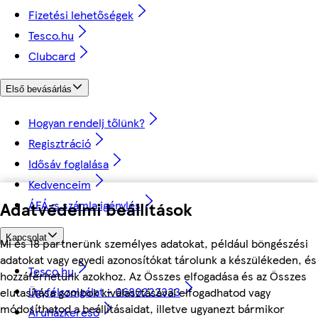
Fizetési lehetőségek
Tesco.hu
Clubcard
Első bevásárlás
Hogyan rendelj tőlünk?
Regisztráció
Idősáv foglalása
Kedvenceim
ÁFÁ-s számla igénylés
Adatvédelmi beállítások
Kapcsolat
Mi és 18 partnerünk személyes adatokat, például böngészési
adatokat vagy egyedi azonosítókat tárolunk a készülékeden, és
Tesco.hu
hozzáférhetünk azokhoz. Az Összes elfogadása és az Összes
Ügyfélszolgálat - 0680222333
elutasítása gombok kiválasztásával elfogadhatod vagy
módosíthatod a beállításaidat, illetve ugyanezt bármikor
Áruházkereső