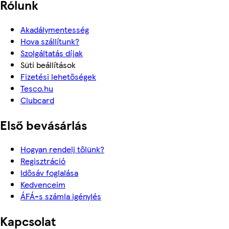
Rólunk
Akadálymentesség
Hova szállítunk?
Szolgáltatás díjak
Süti beállítások
Fizetési lehetőségek
Tesco.hu
Clubcard
Első bevásárlás
Hogyan rendelj tőlünk?
Regisztráció
Idősáv foglalása
Kedvenceim
ÁFÁ-s számla igénylés
Kapcsolat