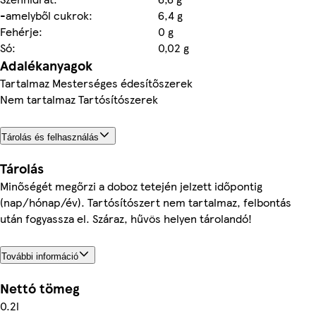
-amelyből cukrok:
6,4 g
Fehérje:
0 g
Só:
0,02 g
Adalékanyagok
Tartalmaz Mesterséges édesítőszerek
Nem tartalmaz Tartósítószerek
Tárolás és felhasználás
Tárolás
Minőségét megőrzi a doboz tetején jelzett időpontig
(nap/hónap/év). Tartósítószert nem tartalmaz, felbontás
után fogyassza el. Száraz, hűvös helyen tárolandó!
További információ
Nettó tömeg
0.2l