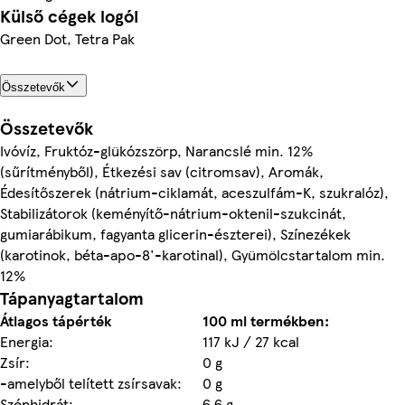
Külső cégek logói
Green Dot, Tetra Pak
Összetevők
Összetevők
Ivóvíz, Fruktóz-glükózszörp, Narancslé min. 12%
(sűrítményből), Étkezési sаv (citromsav), Aromák,
Édesítőszerek (nátrium-ciklamát, aceszulfám-K, szukralóz),
Stabilizátorok (keményítő-nátrium-oktenil-szukcinát,
gumiarábikum, fagyanta glicerin-észterei), Színezékek
(karotinok, béta-apo-8'-karotinal), Gyümölcstartalom min.
12%
Tápanyagtartalom
Átlagos tápérték
100 ml termékben:
Energia:
117 kJ / 27 kcal
Zsír:
0 g
-amelyből telített zsírsavak:
0 g
Szénhidrát:
6,6 g