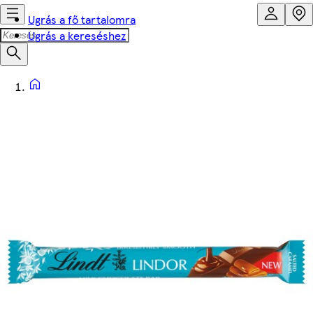
Ugrás a fő tartalomra
Ugrás a kereséshez