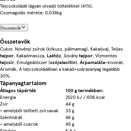
Tejcsokoládé lágyan olvadó töltelékkel (41%).
Csomagolás mérete: 0.038kg
Összetevők
Összetevők
Cukor, Növényi zsírok (kókusz, pálmamag), Kakaóvaj, Teljes
tejpor
, Kakaómassza,
Laktóz
, Sovány
tejpor
, Vízmentes
tejzsír
, Emulgeálószer (
szójalecitin
),
Árpamaláta
-kivonat,
Aromák, A tejcsokoládéban a kakaó-szárazanyag legalább
30%.
Tápanyagtartalom
Átlagos tápérték
100 g termékben:
Energia
2520 kJ / 606 kcal
Zsír
44 g
- amelyből telített zsírsavak
33 g
Szénhidrát
46 g
- amelyből cukrok
45 g
Fehérje
5,5 g