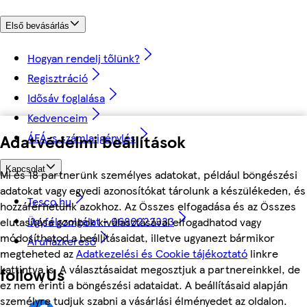
Első bevásárlás
Hogyan rendelj tőlünk?
Regisztráció
Idősáv foglalása
Kedvenceim
ÁFÁ-s számla igénylés
Adatvédelmi beállítások
Kapcsolat
Mi és 18 partnerünk személyes adatokat, például böngészési
adatokat vagy egyedi azonosítókat tárolunk a készülékeden, és
Tesco.hu
hozzáférhetünk azokhoz. Az Összes elfogadása és az Összes
Ügyfélszolgálat - 0680222333
elutasítása gombok kiválasztásával elfogadhatod vagy
módosíthatod a beállításaidat, illetve ugyanezt bármikor
Áruházkereső
megteheted az
Adatkezelési és Cookie tájékoztató
linkre
kattintva is. A választásaidat megosztjuk a partnereinkkel, de
followUs
ez nem érinti a böngészési adataidat. A beállításaid alapján
személyre tudjuk szabni a vásárlási élményedet az oldalon.