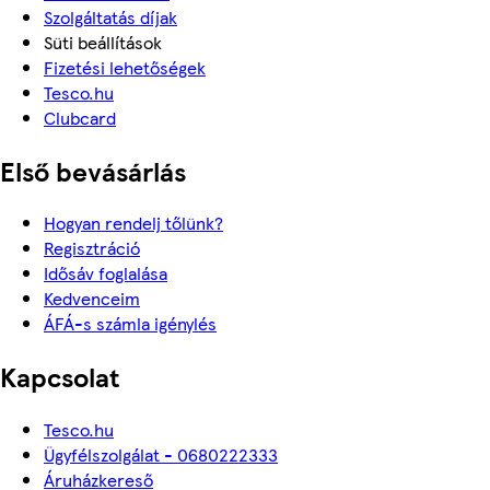
Szolgáltatás díjak
Süti beállítások
Fizetési lehetőségek
Tesco.hu
Clubcard
Első bevásárlás
Hogyan rendelj tőlünk?
Regisztráció
Idősáv foglalása
Kedvenceim
ÁFÁ-s számla igénylés
Kapcsolat
Tesco.hu
Ügyfélszolgálat - 0680222333
Áruházkereső