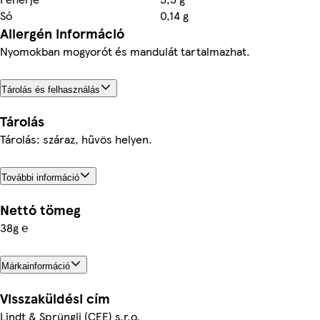
Só
0,14 g
Allergén információ
Nyomokban mogyorót és mandulát tartalmazhat.
Tárolás és felhasználás
Tárolás
Tárolás: száraz, hűvös helyen.
További információ
Nettó tömeg
38g ℮
Márkainformáció
Visszaküldési cím
Lindt & Sprüngli (CEE) s.r.o.