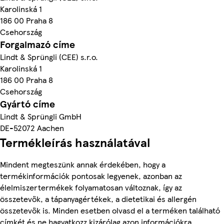
Karolinská 1
186 00 Praha 8
Csehország
Forgalmazó címe
Lindt & Sprüngli (CEE) s.r.o.
Karolinská 1
186 00 Praha 8
Csehország
Gyártó címe
Lindt & Sprüngli GmbH
DE-52072 Aachen
Termékleírás használatával
Mindent megteszünk annak érdekében, hogy a
termékinformációk pontosak legyenek, azonban az
élelmiszertermékek folyamatosan változnak, így az
összetevők, a tápanyagértékek, a dietetikai és allergén
összetevők is. Minden esetben olvasd el a terméken található
címkét és ne hagyatkozz kizárólag azon információkra,