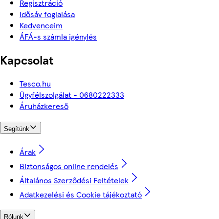
Regisztráció
Idősáv foglalása
Kedvenceim
ÁFÁ-s számla igénylés
Kapcsolat
Tesco.hu
Ügyfélszolgálat - 0680222333
Áruházkereső
Segítünk
Árak
Biztonságos online rendelés
Általános Szerződési Feltételek
Adatkezelési és Cookie tájékoztató
Rólunk