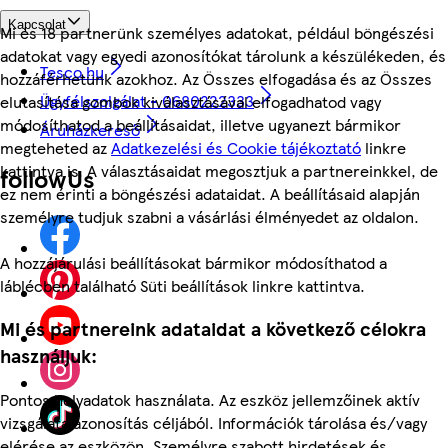
Kapcsolat
Mi és 18 partnerünk személyes adatokat, például böngészési
adatokat vagy egyedi azonosítókat tárolunk a készülékeden, és
Tesco.hu
hozzáférhetünk azokhoz. Az Összes elfogadása és az Összes
Ügyfélszolgálat - 0680222333
elutasítása gombok kiválasztásával elfogadhatod vagy
módosíthatod a beállításaidat, illetve ugyanezt bármikor
Áruházkereső
megteheted az
Adatkezelési és Cookie tájékoztató
linkre
kattintva is. A választásaidat megosztjuk a partnereinkkel, de
followUs
ez nem érinti a böngészési adataidat. A beállításaid alapján
személyre tudjuk szabni a vásárlási élményedet az oldalon.
A hozzájárulási beállításokat bármikor módosíthatod a
láblécben található Süti beállítások linkre kattintva.
Mi és partnereink adataidat a következő célokra
használjuk:
Pontos helyadatok használata. Az eszköz jellemzőinek aktív
vizsgálata azonosítás céljából. Információk tárolása és/vagy
elérése az eszközön. Személyre szabott hirdetések és