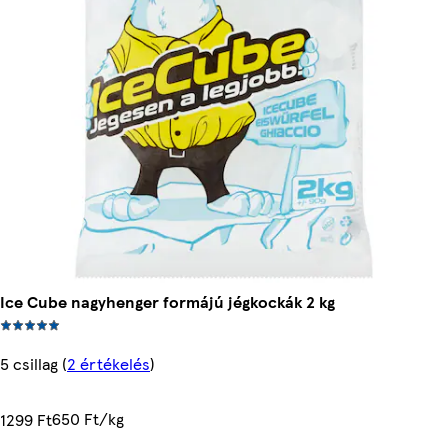
Ice Cube nagyhenger formájú jégkockák 2 kg
5 csillag
(
2 értékelés
)
650 Ft/kg
1299 Ft