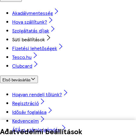
Akadálymentesség
Hova szállítunk?
Szolgáltatás díjak
Süti beállítások
Fizetési lehetőségek
Tesco.hu
Clubcard
Első bevásárlás
Hogyan rendelj tőlünk?
Regisztráció
Idősáv foglalása
Kedvenceim
ÁFÁ-s számla igénylés
Adatvédelmi beállítások