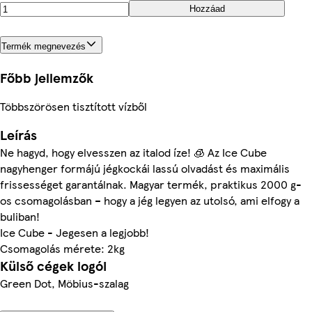
Hozzáad
Termék megnevezés
Főbb jellemzők
Többszörösen tisztított vízből
Leírás
Ne hagyd, hogy elvesszen az italod íze! 🧊 Az Ice Cube
nagyhenger formájú jégkockái lassú olvadást és maximális
frissességet garantálnak. Magyar termék, praktikus 2000 g-
os csomagolásban – hogy a jég legyen az utolsó, ami elfogy a
buliban!
Ice Cube - Jegesen a legjobb!
Csomagolás mérete: 2kg
Külső cégek logói
Green Dot, Möbius-szalag