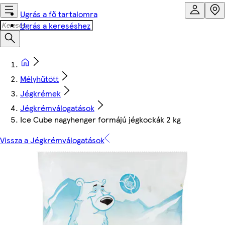
Ugrás a fő tartalomra
Ugrás a kereséshez
Mélyhűtött
Jégkrémek
Jégkrémválogatások
Ice Cube nagyhenger formájú jégkockák 2 kg
Vissza a Jégkrémválogatások