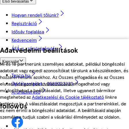
Első bevásárlás
Hogyan rendelj tőlünk?
Regisztráció
Idősáv foglalása
Kedvenceim
ÁFÁ-s számla igénylés
Adatvédelmi beállítások
Kapcsolat
Mi és 18 partnerünk személyes adatokat, például böngészési
adatokat vagy egyedi azonosítókat tárolunk a készülékeden, és
Tesco.hu
hozzáférhetünk azokhoz. Az Összes elfogadása és az Összes
Ügyfélszolgálat - 0680222333
elutasítása gombok kiválasztásával elfogadhatod vagy
módosíthatod a beállításaidat, illetve ugyanezt bármikor
Áruházkereső
megteheted az
Adatkezelési és Cookie tájékoztató
linkre
kattintva is. A választásaidat megosztjuk a partnereinkkel, de
followUs
ez nem érinti a böngészési adataidat. A beállításaid alapján
személyre tudjuk szabni a vásárlási élményedet az oldalon.