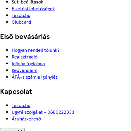
Süti beállítások
Fizetési lehetőségek
Tesco.hu
Clubcard
Első bevásárlás
Hogyan rendelj tőlünk?
Regisztráció
Idősáv foglalása
Kedvenceim
ÁFÁ-s számla igénylés
Kapcsolat
Tesco.hu
Ügyfélszolgálat - 0680222333
Áruházkereső