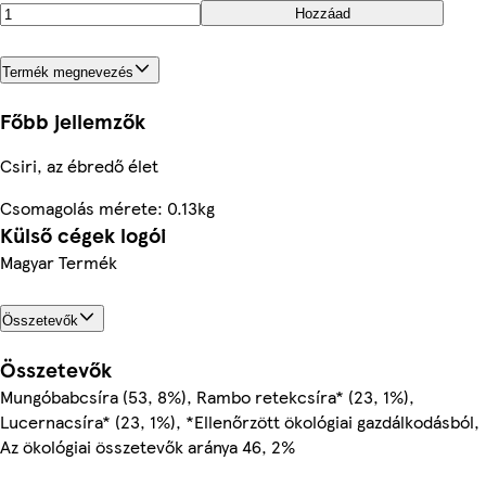
Hozzáad
Termék megnevezés
Főbb jellemzők
Csiri, az ébredő élet
Csomagolás mérete: 0.13kg
Külső cégek logói
Magyar Termék
Összetevők
Összetevők
Mungóbabcsíra (53, 8%), Rambo retekcsíra* (23, 1%),
Lucernacsíra* (23, 1%), *Ellenőrzött ökológiai gazdálkodásból,
Az ökológiai összetevők aránya 46, 2%