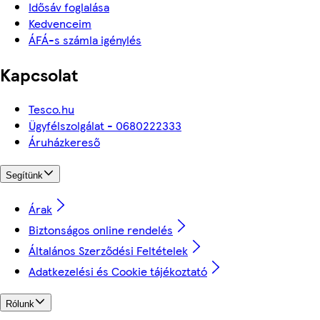
Idősáv foglalása
Kedvenceim
ÁFÁ-s számla igénylés
Kapcsolat
Tesco.hu
Ügyfélszolgálat - 0680222333
Áruházkereső
Segítünk
Árak
Biztonságos online rendelés
Általános Szerződési Feltételek
Adatkezelési és Cookie tájékoztató
Rólunk