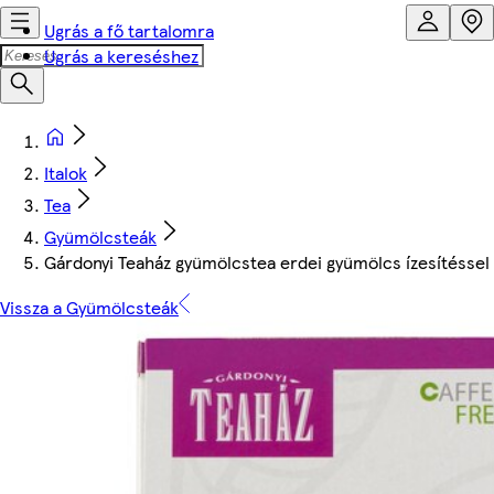
Ugrás a fő tartalomra
Ugrás a kereséshez
Italok
Tea
Gyümölcsteák
Gárdonyi Teaház gyümölcstea erdei gyümölcs ízesítéssel &
Vissza a Gyümölcsteák