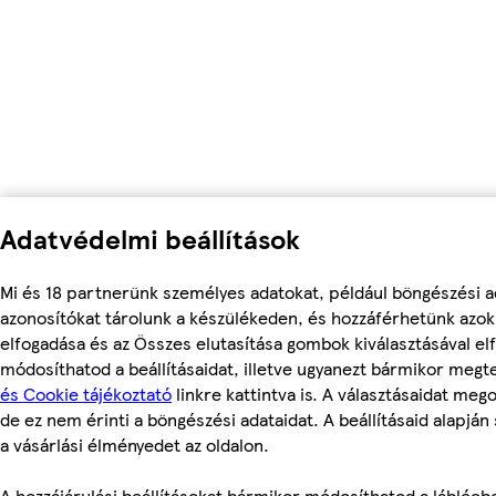
Adatvédelmi beállítások
Mi és 18 partnerünk személyes adatokat, például böngészési a
azonosítókat tárolunk a készülékeden, és hozzáférhetünk azo
elfogadása és az Összes elutasítása gombok kiválasztásával el
módosíthatod a beállításaidat, illetve ugyanezt bármikor meg
és Cookie tájékoztató
linkre kattintva is. A választásaidat meg
de ez nem érinti a böngészési adataidat. A beállításaid alapján
a vásárlási élményedet az oldalon.
A hozzájárulási beállításokat bármikor módosíthatod a láblécbe