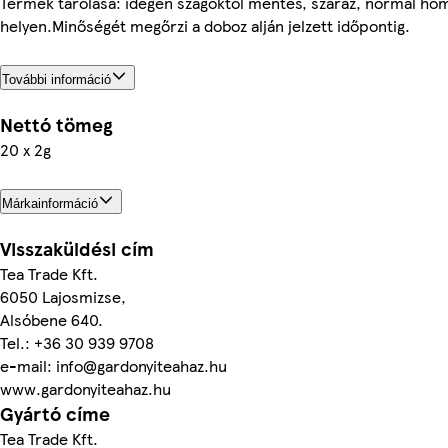
Termék tárolása: idegen szagoktól mentes, száraz, normál hő
helyen.Minőségét megőrzi a doboz alján jelzett időpontig.
További információ
Nettó tömeg
20 x 2g
Márkainformáció
Visszaküldési cím
Tea Trade Kft.
6050 Lajosmizse,
Alsóbene 640.
Tel.: +36 30 939 9708
e-mail: info@gardonyiteahaz.hu
www.gardonyiteahaz.hu
Gyártó címe
Tea Trade Kft.