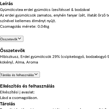
Leírás
Gyümölcstea erdei gyümölcs ízesítéssel & bodzával
Az erdei gyümölcsök zamatos, enyhén fanyar ízét, illatát őrző
színével kellemes élményt nyújt.
Csomagolás mérete: 0.04kg
Összetevők
Összetevők
Hibiszkusz, Erdei gyümölcsök 29% (csipkebogyó, bodzabogyó 9,
kökény), Alma, Aroma
Tárolás és felhasználás
Elkészítés és felhasználás
Elkészítési j avaslat:
Lásd a csomagoláson.
Tárolás