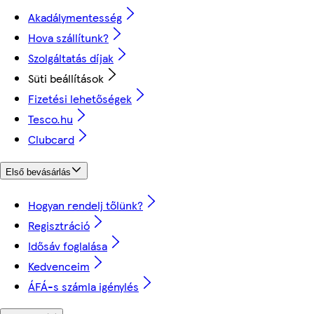
Akadálymentesség
Hova szállítunk?
Szolgáltatás díjak
Süti beállítások
Fizetési lehetőségek
Tesco.hu
Clubcard
Első bevásárlás
Hogyan rendelj tőlünk?
Regisztráció
Idősáv foglalása
Kedvenceim
ÁFÁ-s számla igénylés