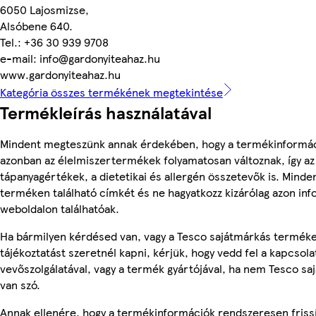
6050 Lajosmizse,
Alsóbene 640.
Tel.: +36 30 939 9708
e-mail: info@gardonyiteahaz.hu
www.gardonyiteahaz.hu
Kategória összes termékének megtekintése
Termékleírás használatával
Mindent megteszünk annak érdekében, hogy a termékinformác
azonban az élelmiszertermékek folyamatosan változnak, így az
tápanyagértékek, a dietetikai és allergén összetevők is. Minde
terméken található címkét és ne hagyatkozz kizárólag azon in
weboldalon találhatóak.
Ha bármilyen kérdésed van, vagy a Tesco sajátmárkás termék
tájékoztatást szeretnél kapni, kérjük, hogy vedd fel a kapcsola
vevőszolgálatával, vagy a termék gyártójával, ha nem Tesco s
van szó.
Annak ellenére, hogy a termékinformációk rendszeresen frissí