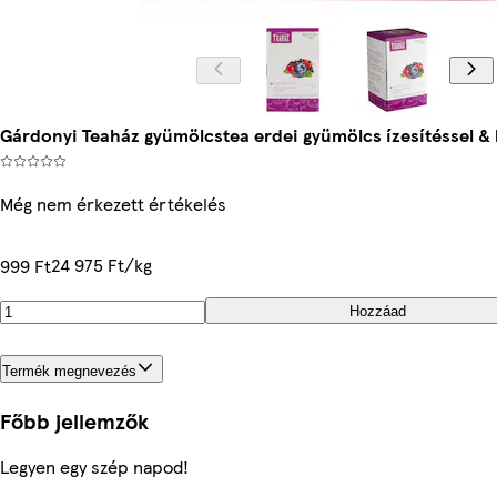
Gárdonyi Teaház gyümölcstea erdei gyümölcs ízesítéssel & b
Még nem érkezett értékelés
24 975 Ft/kg
999 Ft
Hozzáad
Termék megnevezés
Főbb jellemzők
Legyen egy szép napod!