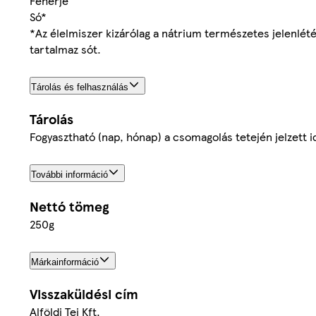
Fehérje
Só*
*Az élelmiszer kizárólag a nátrium természetes jelenlét
tartalmaz sót.
Tárolás és felhasználás
Tárolás
Fogyasztható (nap, hónap) a csomagolás tetején jelzett i
További információ
Nettó tömeg
250g
Márkainformáció
Visszaküldési cím
Alföldi Tej Kft.