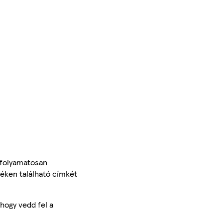
 folyamatosan
méken található címkét
hogy vedd fel a