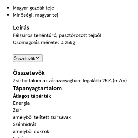
Magyar gazdák teje
Minőségi, magyar tej
Leírás
Félzsíros tehéntúró, pasztőrözött tejből
Csomagolás mérete: 0.25kg
Összetevők
Összetevők
Zsírtartalom a szárazanyagban: legalább 25% (m/m)
Tápanyagtartalom
Átlagos tápérték
Energia
Zsír
amelyből telített zsírsavak
Szénhidrát
amelyből cukrok