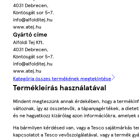
4031 Debrecen,
Köntösgát sor 5-7.
info@alfolditej.hu
www.atej.hu
Gyártó címe
Alföldi Tej Kft.
4031 Debrecen,
Köntösgát sor 5-7.
info@alfolditej.hu
www.atej.hu
Kategória összes termékének megtekintése
Termékleírás használatával
Mindent megteszünk annak érdekében, hogy a termékinf
változnak, így az összetevők, a tápanyagértékek, a diete
és ne hagyatkozz kizárólag azon információkra, amelyek 
Ha bármilyen kérdésed van, vagy a Tesco sajátmárkás ter
kapcsolatot a Tesco vevőszolgálatával, vagy a termék gy