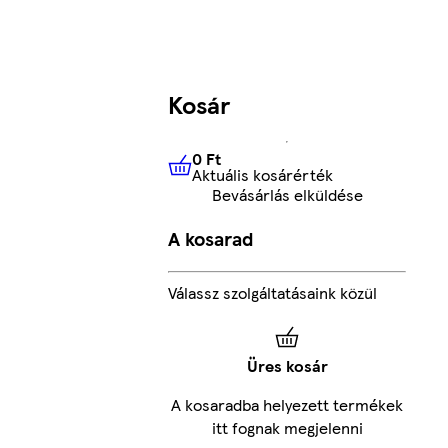
Kosár
0 Ft
Aktuális kosárérték
0 Ft
Aktuális kosárérték
Bevásárlás elküldése
A kosarad
Válassz szolgáltatásaink közül
Üres kosár
A kosaradba helyezett termékek
itt fognak megjelenni