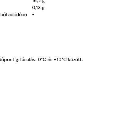
16,2 g
0,13 g
éből adódóan
-
dőpontig.Tárolás: 0°C és +10°C között.