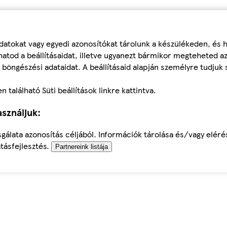
datokat vagy egyedi azonosítókat tárolunk a készülékeden, és
atod a beállításaidat, illetve ugyanezt bármikor megteheted a
 böngészési adataidat. A beállításaid alapján személyre tudjuk 
található Süti beállítások linkre kattintva.
sználjuk:
sgálata azonosítás céljából. Információk tárolása és/vagy elér
tásfejlesztés.
Partnereink listája