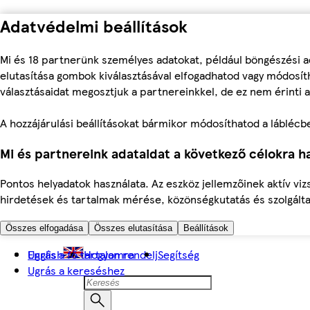
Adatvédelmi beállítások
Mi és 18 partnerünk személyes adatokat, például böngészési a
elutasítása gombok kiválasztásával elfogadhatod vagy módosíth
választásaidat megosztjuk a partnereinkkel, de ez nem érinti a
A hozzájárulási beállításokat bármikor módosíthatod a láblécben 
Mi és partnereink adataidat a következő célokra ha
Pontos helyadatok használata. Az eszköz jellemzőinek aktív viz
hirdetések és tartalmak mérése, közönségkutatás és szolgálta
Összes elfogadása
Összes elutasítása
Beállítások
Ugrás a fő tartalomra
English
Hogyan rendelj
Segítség
Ugrás a kereséshez