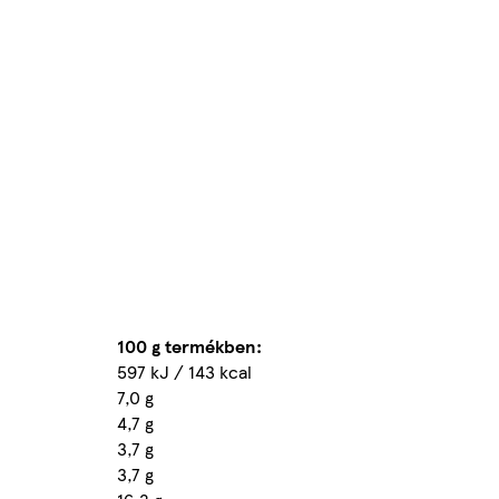
100 g termékben:
597 kJ / 143 kcal
7,0 g
4,7 g
3,7 g
3,7 g