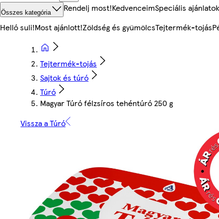
Rendelj most!
Kedvenceim
Speciális ajánlato
Összes kategória
Helló suli!
Most ajánlott!
Zöldség és gyümölcs
Tejtermék-tojás
P
Tejtermék-tojás
Sajtok és túró
Túró
Magyar Túró félzsíros tehéntúró 250 g
Vissza a Túró