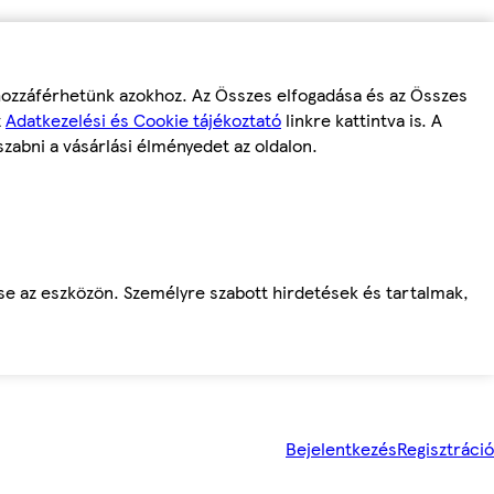
 hozzáférhetünk azokhoz. Az Összes elfogadása és az Összes
z
Adatkezelési és Cookie tájékoztató
linkre kattintva is. A
szabni a vásárlási élményedet az oldalon.
ése az eszközön. Személyre szabott hirdetések és tartalmak,
Bejelentkezés
Regisztráció