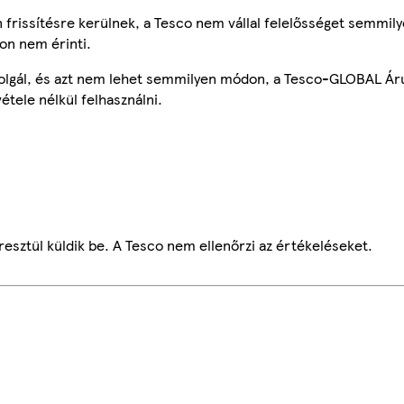
frissítésre kerülnek, a Tesco nem vállal felelősséget semmily
on nem érinti.
szolgál, és azt nem lehet semmilyen módon, a Tesco-GLOBAL Ár
étele nélkül felhasználni.
esztül küldik be. A Tesco nem ellenőrzi az értékeléseket.