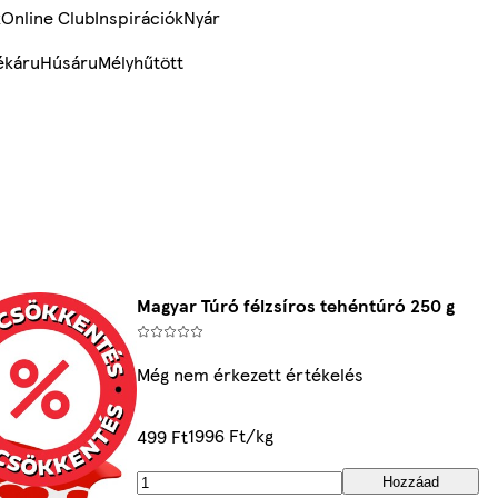
k
Online Club
Inspirációk
Nyár
ékáru
Húsáru
Mélyhűtött
Magyar Túró félzsíros tehéntúró 250 g
Még nem érkezett értékelés
1996 Ft/kg
499 Ft
Hozzáad