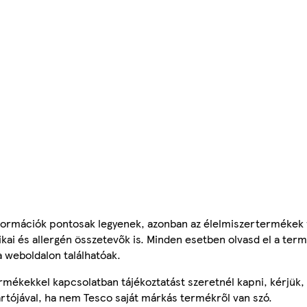
ormációk pontosak legyenek, azonban az élelmiszertermékek
tikai és allergén összetevők is. Minden esetben olvasd el a ter
a weboldalon találhatóak.
mékekkel kapcsolatban tájékoztatást szeretnél kapni, kérjük, 
ártójával, ha nem Tesco saját márkás termékről van szó.