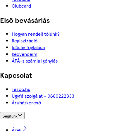
Clubcard
Első bevásárlás
Hogyan rendelj tőlünk?
Regisztráció
Idősáv foglalása
Kedvenceim
ÁFÁ-s számla igénylés
Kapcsolat
Tesco.hu
Ügyfélszolgálat - 0680222333
Áruházkereső
Segítünk
Árak