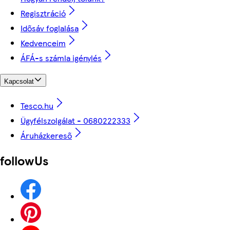
Regisztráció
Idősáv foglalása
Kedvenceim
ÁFÁ-s számla igénylés
Kapcsolat
Tesco.hu
Ügyfélszolgálat - 0680222333
Áruházkereső
followUs