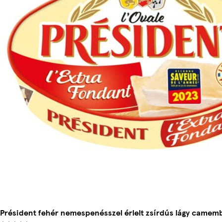
Président fehér nemespenésszel érlelt zsírdús lágy camemb