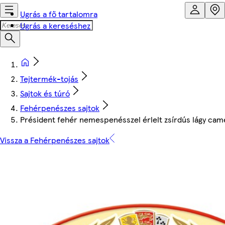
Ugrás a fő tartalomra
Ugrás a kereséshez
Tejtermék-tojás
Sajtok és túró
Fehérpenészes sajtok
Président fehér nemespenésszel érlelt zsírdús lágy cam
Vissza a Fehérpenészes sajtok