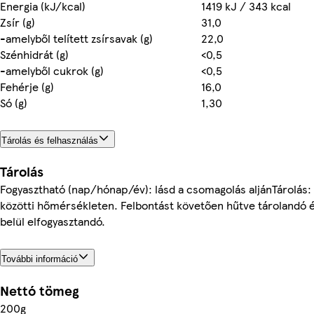
Energia (kJ/kcal)
1419 kJ / 343 kcal
Zsír (g)
31,0
-amelyből telített zsírsavak (g)
22,0
Szénhidrát (g)
<0,5
-amelyből cukrok (g)
<0,5
Fehérje (g)
16,0
Só (g)
1,30
Tárolás és felhasználás
Tárolás
Fogyasztható (nap/hónap/év): lásd a csomagolás aljánTárolás:
közötti hőmérsékleten. Felbontást követően hűtve tárolandó 
belül elfogyasztandó.
További információ
Nettó tömeg
200g