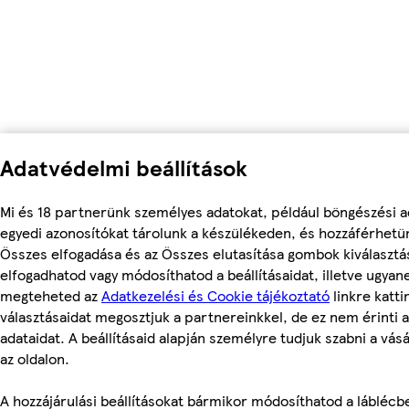
Adatvédelmi beállítások
Mi és 18 partnerünk személyes adatokat, például böngészési a
egyedi azonosítókat tárolunk a készülékeden, és hozzáférhetü
Összes elfogadása és az Összes elutasítása gombok kiválasztá
elfogadhatod vagy módosíthatod a beállításaidat, illetve ugyan
megteheted az
Adatkezelési és Cookie tájékoztató
linkre kattin
választásaidat megosztjuk a partnereinkkel, de ez nem érinti 
adataidat. A beállításaid alapján személyre tudjuk szabni a vás
az oldalon.
A hozzájárulási beállításokat bármikor módosíthatod a láblécbe