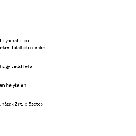
 folyamatosan
méken található címkét
hogy vedd fel a
en helytelen
uházak Zrt. előzetes