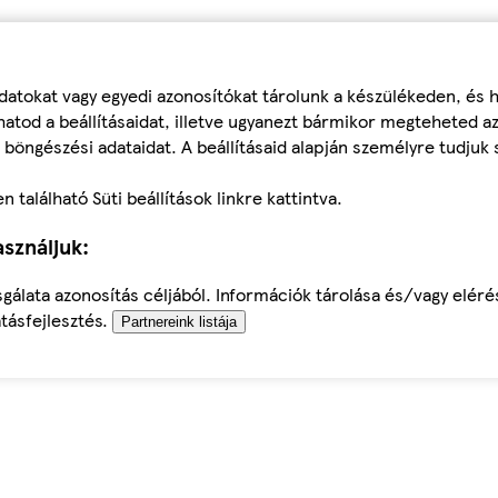
datokat vagy egyedi azonosítókat tárolunk a készülékeden, és
atod a beállításaidat, illetve ugyanezt bármikor megteheted a
 böngészési adataidat. A beállításaid alapján személyre tudjuk 
található Süti beállítások linkre kattintva.
sználjuk:
sgálata azonosítás céljából. Információk tárolása és/vagy elér
tásfejlesztés.
Partnereink listája