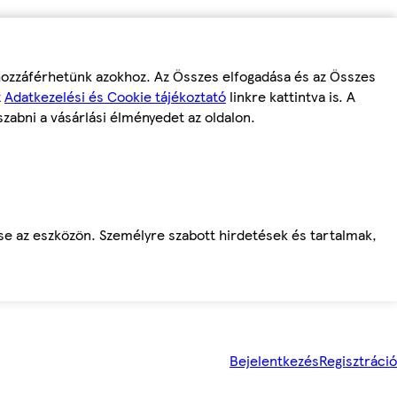
 hozzáférhetünk azokhoz. Az Összes elfogadása és az Összes
z
Adatkezelési és Cookie tájékoztató
linkre kattintva is. A
szabni a vásárlási élményedet az oldalon.
ése az eszközön. Személyre szabott hirdetések és tartalmak,
Bejelentkezés
Regisztráció