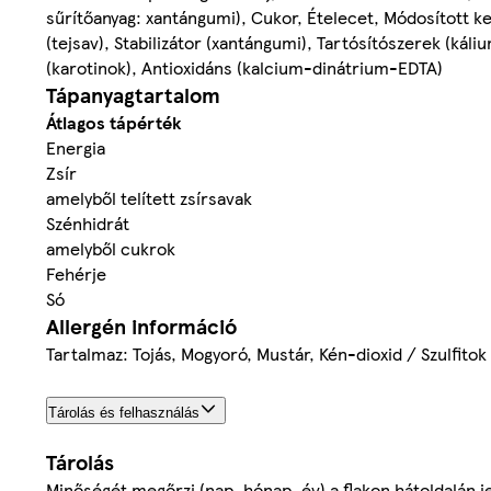
sűrítőanyag: xantángumi), Cukor, Ételecet, Módosított k
(tejsav), Stabilizátor (xantángumi), Tartósítószerek (kál
(karotinok), Antioxidáns (kalcium-dinátrium-EDTA)
Tápanyagtartalom
Átlagos tápérték
Energia
Zsír
amelyből telített zsírsavak
Szénhidrát
amelyből cukrok
Fehérje
Só
Allergén információ
Tartalmaz: Tojás, Mogyoró, Mustár, Kén-dioxid / Szulfitok
Tárolás és felhasználás
Tárolás
Minőségét megőrzi (nap, hónap, év) a flakon hátoldalán je