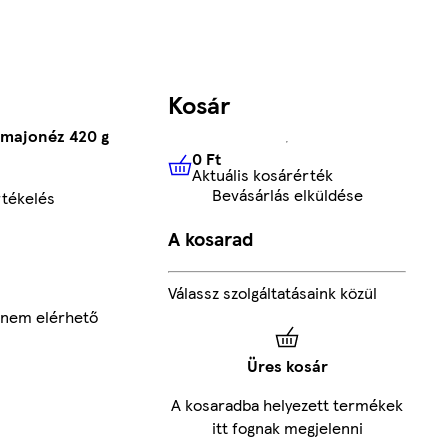
Kosár
 majonéz 420 g
0 Ft
Aktuális kosárérték
0 Ft
Aktuális kosárérték
Bevásárlás elküldése
tékelés
A kosarad
Válassz szolgáltatásaink közül
g nem elérhető
Üres kosár
A kosaradba helyezett termékek
itt fognak megjelenni