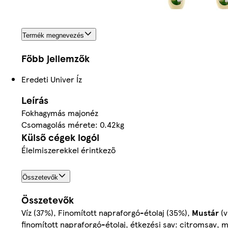
Termék megnevezés
Főbb jellemzők
Eredeti Univer Íz
Leírás
Fokhagymás majonéz
Csomagolás mérete: 0.42kg
Külső cégek logói
Élelmiszerekkel érintkező
Összetevők
Összetevők
Víz (37%), Finomított napraforgó-étolaj (35%),
Mustár
(v
finomított napraforgó-étolaj, étkezési sav: citromsav, 