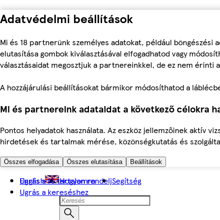
Adatvédelmi beállítások
Mi és 18 partnerünk személyes adatokat, például böngészési a
elutasítása gombok kiválasztásával elfogadhatod vagy módosíth
választásaidat megosztjuk a partnereinkkel, de ez nem érinti a
A hozzájárulási beállításokat bármikor módosíthatod a láblécben 
Mi és partnereink adataidat a következő célokra ha
Pontos helyadatok használata. Az eszköz jellemzőinek aktív viz
hirdetések és tartalmak mérése, közönségkutatás és szolgálta
Összes elfogadása
Összes elutasítása
Beállítások
Ugrás a fő tartalomra
English
Hogyan rendelj
Segítség
Ugrás a kereséshez