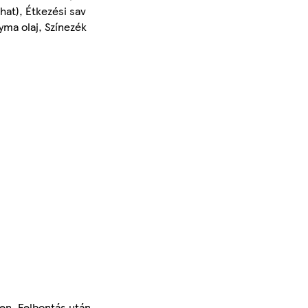
hat), Étkezési sav
yma olaj, Színezék
yen. Felbontás után