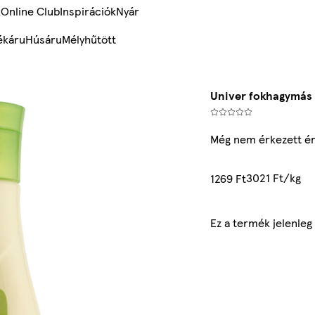
k
Online Club
Inspirációk
Nyár
ékáru
Húsáru
Mélyhűtött
Univer fokhagymás
Még nem érkezett ér
3021 Ft/kg
1269 Ft
Ez a termék jelenle