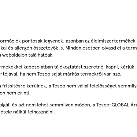
ormációk pontosak legyenek, azonban az élelmiszertermékek
tikai és allergén összetevők is. Minden esetben olvasd el a ter
a weboldalon találhatóak.
mékekkel kapcsolatban tájékoztatást szeretnél kapni, kérjük, 
ártójával, ha nem Tesco saját márkás termékről van szó.
frissítésre kerülnek, a Tesco nem vállal felelősséget semmily
on nem érinti.
szolgál, és azt nem lehet semmilyen módon, a Tesco-GLOBAL Ár
étele nélkül felhasználni.