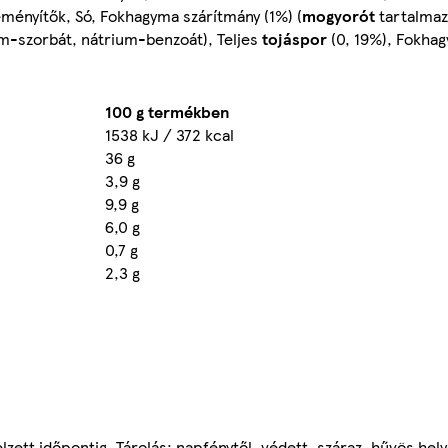
eményítők, Só, Fokhagyma szárítmány (1%) (
mogyorót
tartalmaz
ium-szorbát, nátrium-benzoát), Teljes
tojáspor
(0, 19%), Fokhag
100 g termékben
1538 kJ / 372 kcal
36 g
3,9 g
9,9 g
6,0 g
0,7 g
2,3 g
lzett időpontig. Tárolás: napfénytől, védett, száraz, hűvös hel