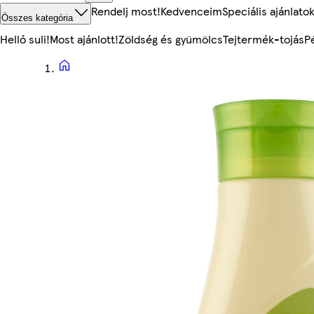
Rendelj most!
Kedvenceim
Speciális ajánlato
Összes kategória
Helló suli!
Most ajánlott!
Zöldség és gyümölcs
Tejtermék-tojás
P