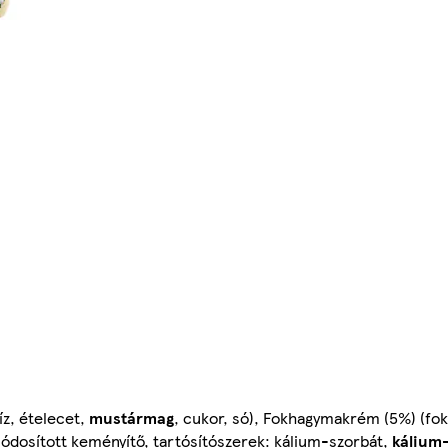
íz, ételecet,
mustármag
, cukor, só), Fokhagymakrém (5%) (fok
módosított keményítő, tartósítószerek: kálium-szorbát,
kálium-