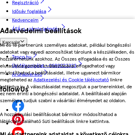
Regisztráció
Idősáv foglalása
Kedvenceim
Adatvédelmi beállítások
ÁFÁ-s számla igénylés
Kapcsolat
Mi és 18 partnerünk személyes adatokat, például böngészési
adatokat vagy egyedi azonosítókat tárolunk a készülékeden, és
Tesco.hu
hozzáférhetünk azokhoz. Az Összes elfogadása és az Összes
Ügyfélszolgálat - 0680222333
elutasítása gombok kiválasztásával elfogadhatod vagy
módosíthatod a beállításaidat, illetve ugyanezt bármikor
Áruházkereső
megteheted az
Adatkezelési és Cookie tájékoztató
linkre
kattintva is. A választásaidat megosztjuk a partnereinkkel, de
followUs
ez nem érinti a böngészési adataidat. A beállításaid alapján
személyre tudjuk szabni a vásárlási élményedet az oldalon.
A hozzájárulási beállításokat bármikor módosíthatod a
láblécben található Süti beállítások linkre kattintva.
Mi és partnereink adataidat a következő célokra