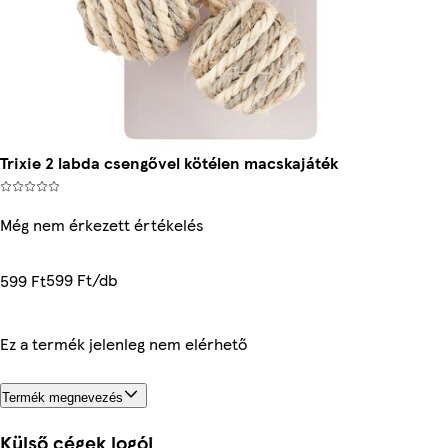
Trixie 2 labda csengővel kötélen macskajáték
Még nem érkezett értékelés
599 Ft/db
599 Ft
Ez a termék jelenleg nem elérhető
Termék megnevezés
Külső cégek logói