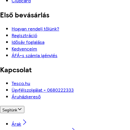
Clubcard
Első bevásárlás
Hogyan rendelj tőlünk?
Regisztráció
Idősáv foglalása
Kedvenceim
ÁFÁ-s számla igénylés
Kapcsolat
Tesco.hu
Ügyfélszolgálat - 0680222333
Áruházkereső
Segítünk
Árak