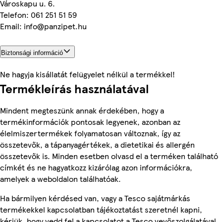
Városkapu u. 6.
Telefon: 061 251 51 59
Email: info@panzipet.hu
Biztonsági információ
Ne hagyja kisállatát felügyelet nélkül a termékkel!
Termékleírás használatával
Mindent megteszünk annak érdekében, hogy a
termékinformációk pontosak legyenek, azonban az
élelmiszertermékek folyamatosan változnak, így az
összetevők, a tápanyagértékek, a dietetikai és allergén
összetevők is. Minden esetben olvasd el a terméken található
címkét és ne hagyatkozz kizárólag azon információkra,
amelyek a weboldalon találhatóak.
Ha bármilyen kérdésed van, vagy a Tesco sajátmárkás
termékekkel kapcsolatban tájékoztatást szeretnél kapni,
kérjük, hogy vedd fel a kapcsolatot a Tesco vevőszolgálatával,